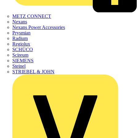
METZ CONNECT
Nexans
Nexans Power Accessories
Prysmian
Radium
Regiolux
SCHÜCO
Scireum
SIEMENS
Steinel
STRIEBEL & JOHN