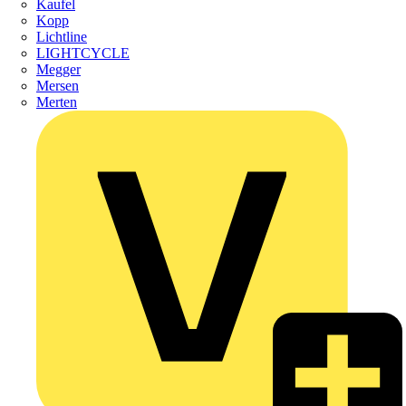
Kaufel
Kopp
Lichtline
LIGHTCYCLE
Megger
Mersen
Merten