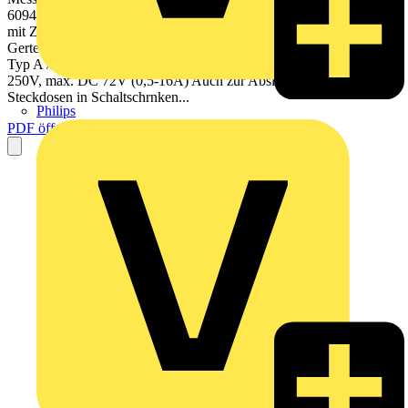
60947-2 CSA / UL 1077 Schiffbau etc. Fr den weltweiten Einsatz
mit Zulassung nach UL489 Bis 63 A 10 kA FI/LS kompakt in 1TE
Gerteschutzschalter Icn = 6 kA Icu = 10..35 kA (IEC/EN 60947-2)
Typ A / A (K) / F 1-polig mit Hilfsschalter AC/DC 24V, max. AC
250V, max. DC 72V (0,5-16A) Auch zur Absicherung von
Steckdosen in Schaltschrnken...
Philips
PDF öffnen