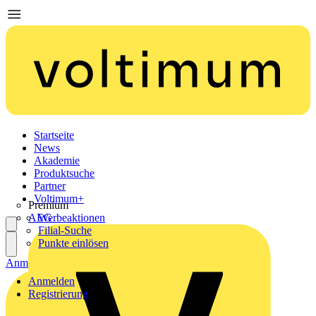
Startseite
News
Akademie
Produktsuche
Partner
Voltimum+
Premium
AEG
Werbeaktionen
Filial-Suche
Punkte einlösen
Anmelden
Registrierung
Anmelden
Registrierung