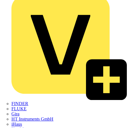
FINDER
FLUKE
Gira
HT Instruments GmbH
iHaus