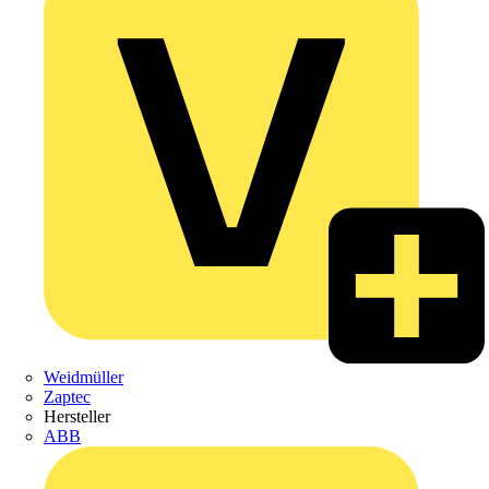
Weidmüller
Zaptec
Hersteller
ABB