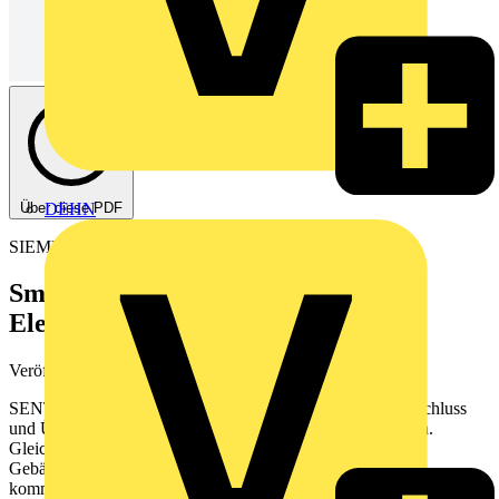
Über diese PDF
DEHN
SIEMENS
Smarte Lösungen für die
Elektroinstallation
Veröffentlicht: 20. März 2025
· Kategorie: Broschüre
SENTRON Schutzgeräte von Siemens schützen vor Kurzschluss
und Überlast, Funktionsausfällen und elektrischen Schlägen.
Gleichzeitig müssen sie neue digitale Herausforderungen in
Gebäuden und Anlagen bewältigen. SENTRON mess- und
kommunikationsfähige Schutzschaltgeräte bieten eine intelligente