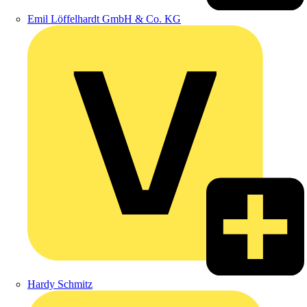
Emil Löffelhardt GmbH & Co. KG
Hardy Schmitz