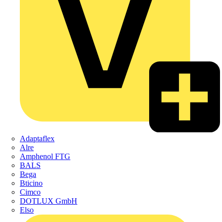
Adaptaflex
Alre
Amphenol FTG
BALS
Bega
Bticino
Cimco
DOTLUX GmbH
Elso