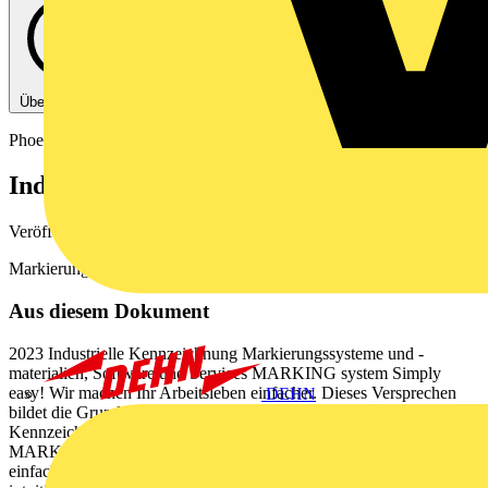
Über diese PDF
Phoenix Contact
Industrielle Kennzeichnung
Veröffentlicht: 28. August 2025
· Kategorie: Produktkatalog
Markierungssysteme und -materialien, Software und Services
Aus diesem Dokument
2023 Industrielle Kennzeichnung Markierungssysteme und -
materialien, Software und Services MARKING system Simply
easy! Wir machen Ihr Arbeitsleben einfacher. Dieses Versprechen
DEHN
bildet die Grundlage aller industriellen Markierungs- und
Kennzeichnungslsungen von Phoenix Contact. Das Portfolio des
MARKING system bietet eine ganzheitliche Systemlsung fr
einfache und effiziente Markierungsprozesse bestehend aus