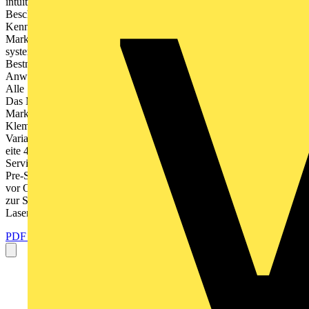
intuitiver Markierungs- Software, leistungsstarken
Beschriftungssystemen, vielseitig anwendbaren
Kennzeichnungslsungen sowie umfassende Servicedienstleistungen.
Markierungssysteme Markierungsmaterialien Das MARKING
system bietet drei Kennzeichnungstechnologien fr verschiedene
Bestndigkeitsanforderungen sowie Gerte fr die stationre und mobile
Anwendung. Egal ob manuelle oder automatisierte Kennzeichnung:
Alle Systeme untersttzen Sie intuitiv bei der Markierungserstellung.
Das MARKING system deckt mit unterschiedlichsten
Markierungsmaterialien jede Applikation ab. Fr die Markierung von
Klemmen, Leitern und Kabeln, Gerten sowie Anlagen sind
Varianten fr jede Anforderung erhltlich. Mehr Informationen ab S
eite 4 2 Phoenix Contact Mehr Informationen ab Seite 76 Inhalt
Service Kompetente Untersttzung bei jedem Anliegen im Bereich
Pre-Sales, Sales und After-Sales. Per Mail, am Telefon oder direkt
vor Ort mit unseren individuellen Services stehen wir Ihnen jederzeit
zur Seite. Mehr Informationen ab Seite 164 Markierungssysteme4
Laser-Direktbeschriftungssystem10 UV-LED...
PDF öffnen