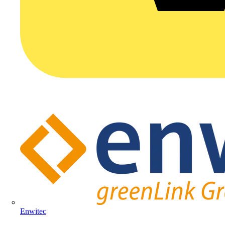
Enwitec