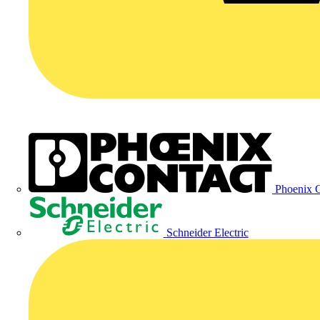
Phoenix C
Schneider Electric