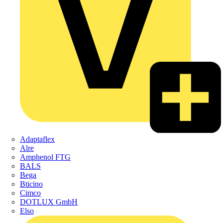
Adaptaflex
Alre
Amphenol FTG
BALS
Bega
Bticino
Cimco
DOTLUX GmbH
Elso