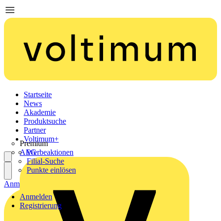
Startseite
News
Akademie
Produktsuche
Partner
Voltimum+
Premium
AEG
Werbeaktionen
Filial-Suche
Punkte einlösen
Anmelden
Registrierung
Anmelden
Registrierung