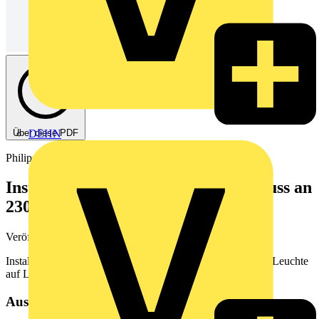
Über diese PDF
DEHN
Philips
Installationsanleitung: Direktanschluss an
230V
Veröffentlicht: 5. Februar 2024
· Kategorie: Broschüre
Installationsanleitung zum Umrüsten einer konventionellen Leuchte
auf LED-Lampe an 230V
Aus diesem Dokument