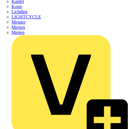
Kaufel
Kopp
Lichtline
LIGHTCYCLE
Megger
Mersen
Merten