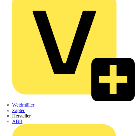
Weidmüller
Zaptec
Hersteller
ABB