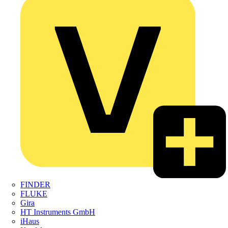
FINDER
FLUKE
Gira
HT Instruments GmbH
iHaus