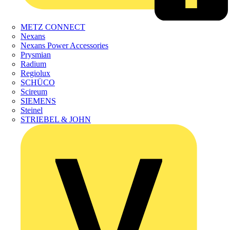
METZ CONNECT
Nexans
Nexans Power Accessories
Prysmian
Radium
Regiolux
SCHÜCO
Scireum
SIEMENS
Steinel
STRIEBEL & JOHN