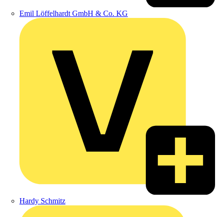
Emil Löffelhardt GmbH & Co. KG
Hardy Schmitz