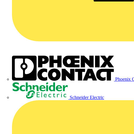
Phoenix C
Schneider Electric