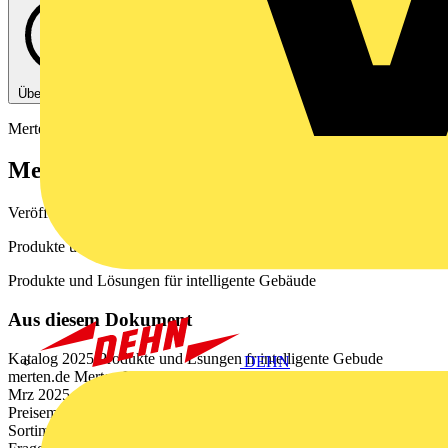
Über diese PDF
Merten
Merten Katalog 2025
Veröffentlicht: 4. August 2025
· Kategorie: Produktkatalog
Produkte und Lösungen für intelligente Gebäude
Produkte und Lösungen für intelligente Gebäude
Aus diesem Dokument
Katalog 2025 Produkte und Lsungen fr intelligente Gebude
DEHN
merten.de Merten Katalog 2025 mit Preisverzeichnis. Gltig ab 1.
Mrz 2025 Alle angegebenen Preise sind unverbindliche
Preisempfehlungen fr Deutschland. In anderen Lndern kann das
Sortiment abweichen oder andere Spezifikationen aufweisen. Bei