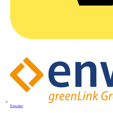
Enwitec