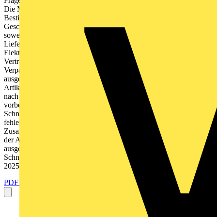
Fragen hierzu wenden Sie sich bitte an Ihren Verkaufsleiter vor Ort.
Die Mehrwertsteuer wird nach den jeweils gltigen gesetzlichen
Bestimmungen gesondert berechnet. Es gelten die Allgemeinen
Geschfts- und Lieferbedingungen der Schneider Electric GmbH und
soweit diese keine Regelungen enthalten Allgemeinen
Lieferbedingungen fr Erzeugnisse und Leistungen der
Elektroindustrie e.V. (ZVEI) in ihrer zur Zeit des jeweiligen
Vertragsabschlusses geltenden Fassung. Unsere gltigen
Verpackungseinheiten sind in den jeweiligen Katalogen
ausgewiesen. Hiermit werden alle anderen Preisangaben fr die
Artikel dieses Auswahlkatalogs ungltig. Die Preisstellung erfolgt
nach den am Tage der Lieferung gltigen Preisen. Preisnderungen
vorbehalten. Dieses Dokument wurde mit groer Sorgfalt erstellt. Die
Schneider Electric GmbH bernimmt jedoch keine Haftung bei
fehlerhafter Darstellung oder Nichterwhnung technischer
Zusammenhnge. Insbesondere wird eine Haftung fr Schden, die aus
der Anwendung der technischen Beschreibung resultieren knnten,
ausgeschlossen. Schneider Electric GmbH 2025 2 2 Schneider
Schneider Electric Electric | Merten | Merten Katalog Katalog 2025
2025 So kommen Sie schneller zum Ziel Die...
PDF öffnen