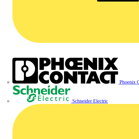
Phoenix C
Schneider Electric