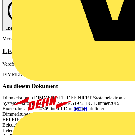
Über diese PDF
Merten
LED Dimmerlösungen
Veröffentlicht: 16. März 2015
· Kategorie: Broschüre
DIMMEN NEU DEFINIERT
Aus diesem Dokument
Dimmerlsungen DIMMEN NEU DEFINIERT Systemelektronik
Systemelektronik | 03. 2015 ZXMEG1972_FO-Dimmer2015-
Brosch-Installer_150309.indd 1 Dimmen neu definiert |
DEHN
Dimmerlsungen | 1 09.03.15 14:50 LED DIE ZUKUNFT DER
BELEUCHTUNG HAT BEGONNEN Energiesparende
Beleuchtung mit LEDs LED verzeichnet als moderne
Beleuchtungstechnologie inzwischen die hchsten Zuwachsraten bei