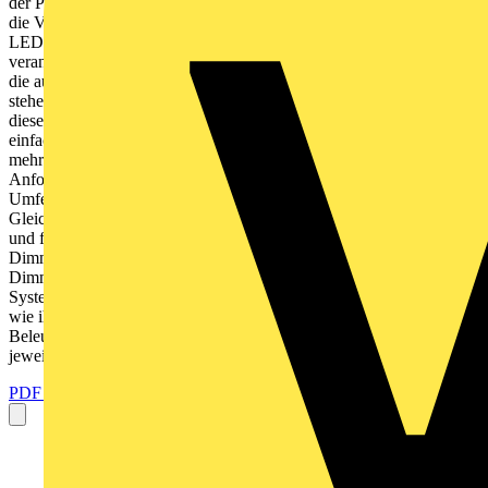
der Produktvielfalt, der Innovationskraft und der Nachfrage durch
die Verbraucher. Umweltfreundlich und energiesparend erfllen
LEDs die hohen Anforderungen, die wir im Hinblick auf einen
verantwortungsvollen Umgang mit Energie stellen Anforderungen,
die auch im Einklang mit der kodesign-Richtlinie 2005/32/EG
stehen, die den Beleuchtungsmarkt derzeit grundlegend verndert. In
diesem Zusammenhang wchst auch der Wunsch nach einer
einfachen und zuverlssigen Lichtsteuerung: LEDs etablieren sich
mehr und mehr als ideale Beleuchtungslsung fr unterschiedlichste
Anforderungen im privaten Eigenheim ebenso wie im gewerblichen
Umfeld, zum Beispiel in Hotels, Restaurants und im Einzelhandel.
Gleichzeitig sind weiterhin auch andere Leuchtmittel in Gebrauch
und fr alle wird eine berzeugende Dimmersteuerung bentigt. 2 |
Dimmerlsungen | Dimmen neu definiert ZXMEG1972_FO-
Dimmer2015-Brosch-Installer_150309.indd 2 03. 2015 |
Systemelektronik 09.03.15 14:50 Eine Beleuchtung ist nur so gut
wie ihr Steuergert Unterschiedliche Leuchtmittel mussten bisher
Beleuchtung, fr Sie die aufwendige Suche mit verschiedenen,
jeweils auf sie zugeschnit-...
PDF öffnen