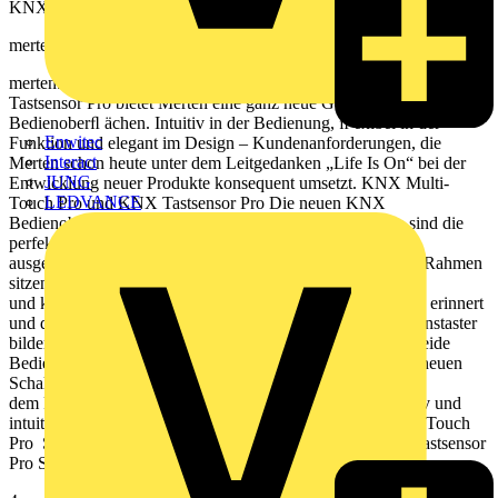
KNX Tastsensor Pro merten.de
merten.de 2
merten.de 3 Mit dem KNX Multi-Touch Pro und dem KNX
Tastsensor Pro bietet Merten eine ganz neue Generation von KNX
Bedienoberﬂ ächen. Intuitiv in der Bedienung, ﬂ exibel in der
Enwitec
Funktion und elegant im Design – Kundenanforderungen, die
Interact
Merten schon heute unter dem Leitgedanken „Life Is On“ bei der
JUNG
Entwicklung neuer Produkte konsequent umsetzt. KNX Multi-
LEDVANCE
Touch Pro und KNX Tastsensor Pro Die neuen KNX
Bedienoberﬂ ächen Multi-Touch Pro und Tastsensor Pro sind die
perfekte Ergänzung einer modernen KNX Installation. Ein
ausgereiftes Design, mit Einsätzen, die besonders ﬂ ach im Rahmen
sitzen, eine neue Bedienphilosophie, die an das intuitive
und komfortable Bedienen eines Smartphones oder Tablets erinnert
und die volle Funktionsvielfalt herkömmlicher Multifunktionstaster
bilden nun die perfekte Fusion aus Komfort und Design. Beide
Bedienoberﬂ ächen sind sowohl im System M als auch im neuen
Schalterprogramm System Design erhältlich, das mit
dem Rahmendesign D-Life seinen Auftakt fi ndet. Innovativ und
intuitiv – die neuen KNX Bedienoberﬂ ächen KNX Multi-Touch
Pro System Design, D-Life Metall, Nickelmetallic KNX Tastsensor
Pro System Design, D-Life Metall, Nickelmetallic