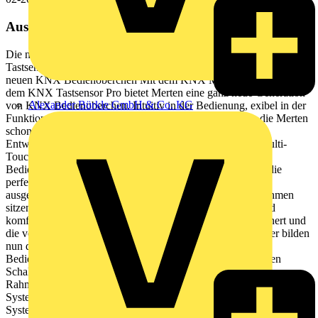
Aus diesem Dokument
Die neuen KNX Bedienoberchen KNX Multi-Touch Pro / KNX
Tastsensor Pro merten.de 2 merten.de Innovativ und intuitiv die
neuen KNX Bedienoberchen Mit dem KNX Multi-Touch Pro und
dem KNX Tastsensor Pro bietet Merten eine ganz neue Generation
Alexander Bürkle GmbH & Co. KG
von KNX Bedienoberchen. Intuitiv in der Bedienung, exibel in der
Funktion und elegant im Design Kundenanforderungen, die Merten
schon heute unter dem Leitgedanken Life Is On bei der
Entwicklung neuer Produkte konsequent umsetzt. KNX Multi-
Touch Pro und KNX Tastsensor Pro Die neuen KNX
Bedienoberchen Multi-Touch Pro und Tastsensor Pro sind die
perfekte Ergnzung einer modernen KNX Installation. Ein
ausgereiftes Design, mit Einstzen, die besonders ach im Rahmen
sitzen, eine neue Bedienphilosophie, die an das intuitive und
komfortable Bedienen eines Smartphones oder Tablets erinnert und
die volle Funktionsvielfalt herkmmlicher Multifunktionstaster bilden
nun die perfekte Fusion aus Komfort und Design. Beide
Bedienoberchen sind sowohl im System M als auch im neuen
Schalterprogramm System Design erhltlich, das mit dem
Rahmendesign D-Life seinen Auftakt findet. KNX Multi-Touch Pro
System Design, D-Life Metall, Nickelmetallic KNX Tastsensor Pro
System Design, D-Life Metall, Nickelmetallic merten.de 3 4