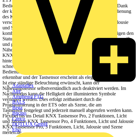
ETS defi niert und die entsprechenden Symbole auf der
Bedienﬂ äche ausgetauscht. Illuminierte Funktionssymbole Dank
der klaren und leichtverständlichen Symbole erfolgt die Bedienung
des KNX Tastsensors Pro intuitiv. Es stehen
verschiedene Symbolfolien zur Visualisierung von Licht, Jalousie
und Szene zur Verfügung. Alle Symbole können auch frei
kombiniert werden. Die Symbole sind hinterleuchtet und zeigen den
Status an. Dabei kann zwischen zwei Weißabstufungen oder weiß
und grüner Statusanzeige gewählt werden. Nachtmodus und
Näherunssensor Dank des integrierten Näherungssensors des neuen
KNX Tastsensors Pro werden die Symbole erst bei Annährung
hinterleuchtet. Die hinterleuchteten Symbole ermöglichen eine
schnelle Orientierung und führen zu einer klaren und intuitiven
Bedienung am Gerät. Im Ruhezustand sind keine Symbole
erkennbar und der Tastsensor erscheint als elegante, ebene Fläche.
Ist eine ständige Beleuchtung erwünscht, kann der
Adaptaflex
Näherungssensor selbstverständlich auch deaktiviert werden. Im
Alre
Nachtmodus kann die Helligkeit der illuminierten Symbole
Amphenol FTG
verringert werden. Dies erfolgt zeitbasiert durch die
BALS
Programmierung in der ETS oder als Szene, die am
Bega
Tastsensor festgelegt und jederzeit manuell abgerufen werden kann.
Bticino
Flexibel bis ins Detail KNX Tastsensor Pro, 2 Funktionen, Licht
Cimco
und Jalousie KNX Tastsensor Pro, 4 Funktionen, Licht und Jalousie
DOTLUX GmbH
KNX Tastsensor Pro, 3 Funktionen, Licht, Jalousie und Szene
Elso
merten.de