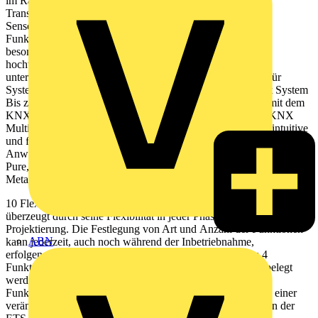
im Rahmen und bildet mit ihm eine harmonische Einheit.
Transluzente Sensorﬂ äche Die einzelnen Tastzonen der
Sensorﬂ äche sind über illuminierte
Funktionssymbole gekennzeichnet, die durch die
besondere, transluzente Oberﬂ äche durchscheinen und den
hochwertigen Gesamteindruck des neuen Tastsensors
unterstreichen. Die Sensorﬂ äche ist in allen Einsatzfarben für
System M und System Design erhältlich. Funktionalität mit System
Bis zu 4 Funktionen für Licht, Jalousie und Szene können mit dem
KNX Tastsensor Pro bedient werden. Zusammen mit dem KNX
Multi-Touch Pro steht Ihnen so ein perfektes Team für eine intuitive
und ﬂ exible Raumsteuerung in Eigenheim und gewerblicher
Anwendung zur Verfügung. KNX Tastsensor Pro System M, M-
Pure, Aluminium KNX Tastsensor Pro System Design, D-Life
Metall, Nickelmetallic merten.de
10 Flexibel in Form und Funktion Der neue KNX Tastsensor Pro
überzeugt durch seine Flexibilität in jeder Phase der Planung und
Projektierung. Die Festlegung von Art und Anzahl der Funktionen
ABN
kann jederzeit, auch noch während der Inbetriebnahme,
erfolgen. Sie benötigen nur ein Gerät, welches mit bis zu 4
Funktionen für Licht- und Jalousiesteuerung sowie Szene belegt
werden kann. Eine nachträgliche Änderung der
Funktionen erfordert keinen Austausch des Gerätes. Im Fall einer
veränderten Raumnutzung werden die Funktionsänderung in der