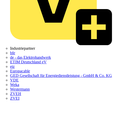
Industriepartner
bfe
de - das Elektrohandwerk
ETIM Deutschland eV
etz
Europacable
GED Gesellschaft für Energiedienstleistung - GmbH & Co. KG
VDE
Weka
Westermann
ZVEH
ZVEI