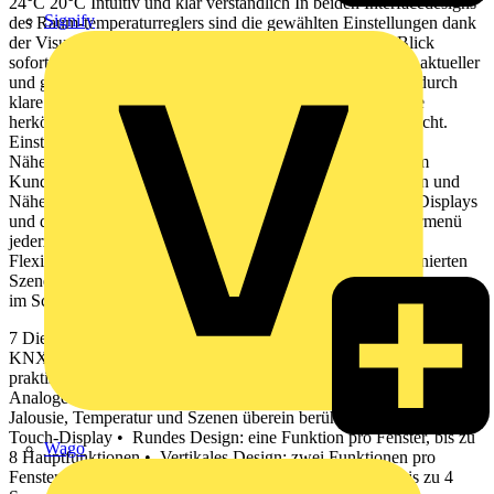
24°C 20°C Intuitiv und klar verständlich In beiden Interfacedesigns
Signify
des Raum-temperaturreglers sind die gewählten Einstellungen dank
der Visualisierung durch die farbigen Balken auf einen Blick
sofort erkennbar. Bei den Temperatureinstellungen werden aktueller
und gewünschter Wert angezeigt. Alle Funktionen werden durch
klare und einfach verständliche Symbole angezeigt, die eine
herkömmliche Beschriftung der Funktionen überﬂ üssig macht.
Einstellungen Aktivierung/Deaktivierung von z. B:
Näherungssensor Settings Flexible Konfi guration auch vom
Kunden Aktivierung und Deaktivierung von Gestenfunktion und
Näherungssensor, sowie die Einstellung der Helligkeit des Displays
und der Temperatur im Nachtmodus können über das Untermenü
jederzeit vorgenommen und geändert werden. Das Plus an
Flexibilität: Ihr Kunde kann die Werte von bis zu 4 vordefi nierten
Szenen an den KNX Multi-Touch Pro Einsätzen
im Schalterprogramm System Design selber verändern. merten.de
7 Die Funktionen im Überblick Haupt- und Untermenü Der neue
KNX Multi-Touch Pro bietet Ihren Kunden eine Vielzahl
praktischer Funktionen: • Raumtemperaturregler mit
Analogeingang für Fußbodensensor • Steuerung von Licht,
Jalousie, Temperatur und Szenen überein berührungsempfi ndliches
Touch-Display • Rundes Design: eine Funktion pro Fenster, bis zu
Wago
8 Hauptfunktionen • Vertikales Design: zwei Funktionen pro
Fenster, bis zu 15 Hauptfunktionen • Szenensteuerung: bis zu 4