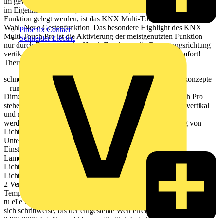
im gewerblichen Bereich praktisch. Ob im Büro, Hotel oder
im Eigenheim – überall, wo höchste Ansprüche an Design und
Funktion gelegt werden, ist das KNX Multi-Touch die zeitgemäße
Wahl. Neue Gestenfunktion Das besondere Highlight des KNX
Phoenix Contact
Multi-Touch Pro ist die Aktivierung der meistgenutzten Funktion
Schneider Electric
nur durch Bewegung der Hand. Er erkennt die Bewegungsrichtung
vertikal oder horizontal. Bedienkomfort auf höchstem Komfort!
Thermostat 24°C 20°C Beleuchtung Jalousie merten.de
schneider-electric.de 6 6 Benutzeroberﬂ äche Zwei Designkonzepte
– rund und vertikal Bieten Sie Ihren Kunden eine neue
Dimension an Flexibilität: mit dem neuen KNX Multi-Touch Pro
stehen zwei innovative Benutzeroberﬂ ächen zur Auswahl: vertikal
und rund – die auch nach Wunsch miteinander kombiniert
werden können. Beide ermöglichen eine präzise Einstellung von
Licht, Temperatur, Jalousie und Szenen im Hauptmenü. Im
Untermenü können weitere Auswahl- und
Einstellmöglichkeiten vorgenommen werden, z. B.
Lamellenstellung der Jalousie, Lichtfarbe oder Timer.
Lichtsteuerung im runden Design Drehregler-ähnliche Bedienung
Lichtsteuerung im vertikalen Design Ermöglicht die Steuerung von
2 Verbrauchern pro Fenster Beleuchtung Beleuchtung
Temperaturanzeige im runden Design Das Display zeigt die ak-
tu elle und die gewünschte Temperatur an. Die Balken verringern
sich schrittweise, bis der eingestellte Wert erreicht ist. Thermostat