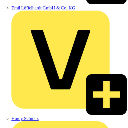
Emil Löffelhardt GmbH & Co. KG
Hardy Schmitz