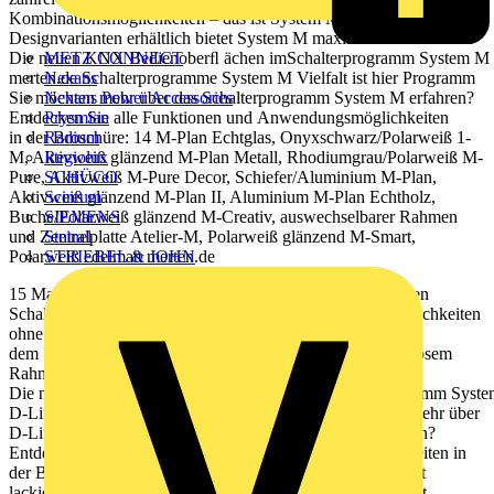
Kombinationsmöglichkeiten – das ist System M. In sechs
Designvarianten erhältlich bietet System M maximale Flexibilität.
METZ CONNECT
Die neuen KNX Bedienoberﬂ ächen imSchalterprogramm System M
Nexans
merten.de Schalterprogramme System M Vielfalt ist hier Programm
Nexans Power Accessories
Sie möchten mehr über das Schalterprogramm System M erfahren?
Prysmian
Entdecken Sie alle Funktionen und Anwendungsmöglichkeiten
Radium
in der Broschüre: 14 M-Plan Echtglas, Onyxschwarz/Polarweiß 1-
Regiolux
M, Aktivweiß glänzend M-Plan Metall, Rhodiumgrau/Polarweiß M-
SCHÜCO
Pure, Aktivweiß M-Pure Decor, Schiefer/Aluminium M-Plan,
Scireum
Aktivweiß glänzend M-Plan II, Aluminium M-Plan Echtholz,
SIEMENS
Buche/Polarweiß glänzend M-Creativ, auswechselbarer Rahmen
Steinel
und Zentralplatte Atelier-M, Polarweiß glänzend M-Smart,
STRIEBEL & JOHN
Polarweiß edelmatt merten.de
15 Maximale Fläche – minimaler Rahmen. Das neue Merten
Schalterprogramm System Design schafft Gestaltungsmöglichkeiten
ohne Kompromisse. D-Life als erstes Rahmendesign aus
dem Schalterprogramm System Design überzeugt mit steglosem
Rahmen von einfach bis fünffach.
Die neuen KNX Steuerungsoberﬂ ächen im Schalterprogramm Syste
D-Life Rahmen, die Raum geben merten.de Sie möchten mehr über
D-Life im neuen Schalterprogramm System Design erfahren?
Entdecken Sie alle Funktionen und Anwendungsmöglichkeiten in
der Broschüre: Thermoplast brillant Lotosweiß Thermoplast
lackiert, Edelstahl Thermoplast lackiert, Sahara Thermoplast