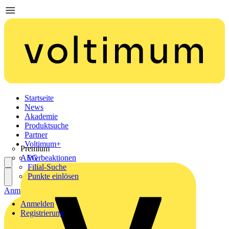
Startseite
News
Akademie
Produktsuche
Partner
Voltimum+
Premium
AEG
Werbeaktionen
Filial-Suche
Punkte einlösen
Anmelden
Registrierung
Anmelden
Registrierung