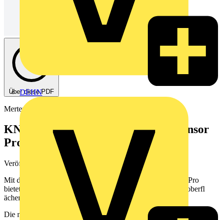
Über diese PDF
DEHN
Merten
KNX Multi-Touch Pro / KNX Tastsensor
Pro
Veröffentlicht: 13. März 2016
· Kategorie: Broschüre
Mit dem KNX Multi-Touch Pro und dem KNX Tastsensor Pro
bietet Merten eine ganz neue Generation von KNX Bedienoberfl
ächen.
Die neuen KNX Bedienoberﬂ ächen KNX Multi-Touch Pro /