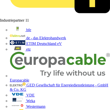
Industriepartner
11
bfe
de - das Elektrohandwerk
ETIM Deutschland eV
etz
Europacable
GED Gesellschaft für Energiedienstleistung - GmbH
& Co. KG
VDE
Weka
Westermann