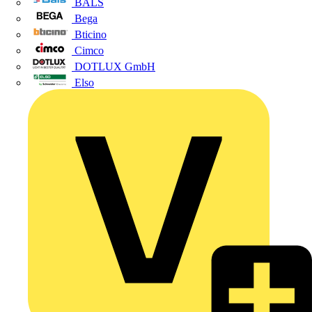
BALS
Bega
Bticino
Cimco
DOTLUX GmbH
Elso