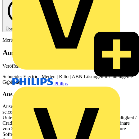
Über diese PDF
Merten
Auswahlkatalog 2020/2021
Veröffentlicht: 1. November 2020
· Kategorie: Produktkatalog
Schneider Electric | Merten | Ritto | ABN Lösungen für intelligente
Gebäude
Philips
Aus diesem Dokument
Auswahlkatalog 2020/2021 Lsungen fr intelligente Gebude
se.com/de 2_TA Gesamtbersicht 1 ber Schneider Electric 1
Unternehmensprofil Schneider Electric Deutschland Nachhaltigkeit /
Cradle to Cradle EcoXpert mySchneider Kundenportal Seminare
von Schneider Electric Gebude 4.0 Wiser | KNX | EcoStruxure
Software zur Planung und Projektierung 2 2.1 2.13