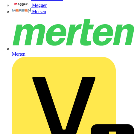
Megger
Mersen
Merten