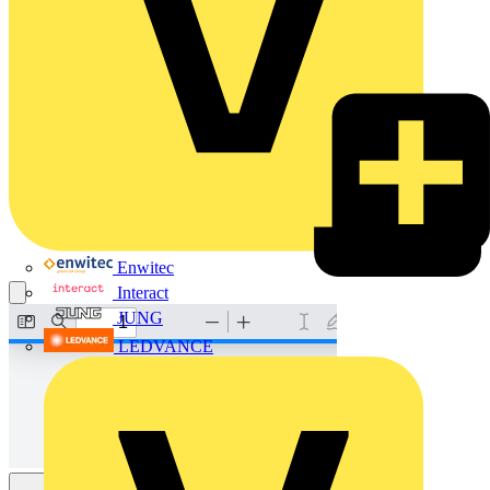
Enwitec
Interact
JUNG
LEDVANCE