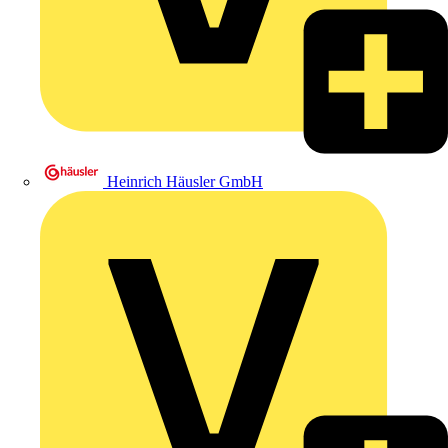
Heinrich Häusler GmbH