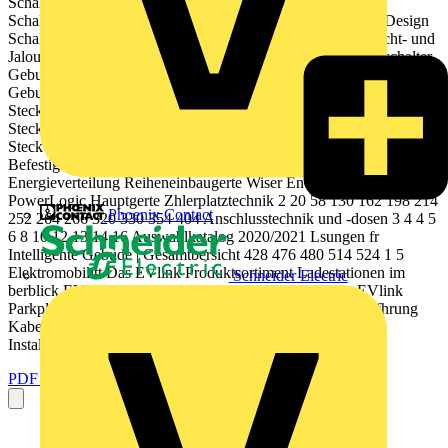
Schalterprogramme und Gebudesteuerung Unterputzeinstze
Schalterprogramm - System M Schalterprogramm - System Design
Schalterprogramm - Spezial Schalterprogramme Aufputz Licht- und
Jalousiesystem Bewegungs- und Prsenzmelder Dmmerungsschalter
Gebudekommunikation Rufsysteme Wiser Smart Home KNX
Gebudesteuerung LED Arbeitsleuchten Schwere Vollgummi-
Steckvorrichtungen Vollgummi-Steckvorrichtungen Gummi-
Steckvorrichtungen SCHUKO-Stecker und -Kupplungen CEE-
Steckvorrichtungen Herd- und Gerteanschlussdosen Abzweigdosen
Befestigungsmaterial 4.1 4.5 411 412 413 414 415 420 421 422
Energieverteilung Reiheneinbaugerte Wiser Energiemanagement
PowerLogic Hauptgerte Zhlerplatztechnik 2 20 58 130 162 198 214
Phoenix Contact
252 264 266 320 330 354 404 Anschlusstechnik und -dosen 3 4 4 5
6 8 10 12 13 14 16 Auswahlkatalog 2020/2021 Lsungen fr
Intelligente Gebude | Gesamtbersicht 428 476 480 514 524 1 5
Elektromobilitt Das EVlink Produktsortiment Ladestationen im
Schneider Electric
berblick EVlink Wallbox Ladestationen Wandmontage EVlink
Parkplatz Ladestationen Wand-/Bodenmontage 6 Leitungsfhrung
Kabeltragsysteme Schienenverteiler INKA Aluminium-
Installationskanle Sortiment...
PDF öffnen