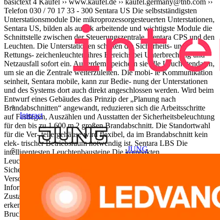
basictext 4 Kaufel ›› www.kaufel.de ››
kaufel.germany@tnb.com
››
Telefon 030 / 70 17 33 - 300 Sentara US Die selbstständigsten
Unterstationsmodule Die mikroprozessorgesteuerten Unterstationen,
Sentara US, bilden als autark arbeitende und wichtigste Module die
Schnittstelle zwischen der Steuerungszentrale, Sentara CPS und den
Leuchten. Die Unterstationen schalten die Sicherheits- und
Rettungs- zeichenleuchten ihres Bereichs bei Unterbrechung und
Netzausfall sofort ein. Außerdem speichern sie alle Leuch- tendaten,
um sie an die Zentrale weiterzuleiten. Die mobi- le Kommunikation
seinheit, Sentara mobile, kann zur Bedie- nung der Unterstationen
und des Systems dort auch direkt angeschlossen werden. Wird beim
Entwurf eines Gebäudes das Prinzip der „Planung nach
Brandabschnitten“ angewandt, reduzieren sich die Arbeitsschritte
Interact
auf Festlegen, Auszählen und Ausstatten der Sicherheitsbeleuchtung
für den bis zu 1.600 m 2 großen Brandabschnitt. Die Standortwahl
für die Ver- teilergehäuse wird flexibel, da im Brandabschnitt kein
elek- trischer Betriebsraum notwendig ist. Sentara LBS Die
JUNG
intelligentesten Leuchtenbausteine Die kompakten
Leuchtenbausteine, Sentara LBS, überwachen und steuern die
Sicherheits- und Rettungszeichenleuchten. Über die vorhandene
Versorgungsleitung der Leuchte stehen sie im ständigen
Informationsaustausch mit ihrer Unterstation, Sentara US, der sie
Zustand der Leuchte und Spannungs ver- sorgung melden. So
erkennt das System jede Abweichung und kann auf Störungen im
Bruchteil einer Sekunde reagieren. Alle Bausteine und Leuchten