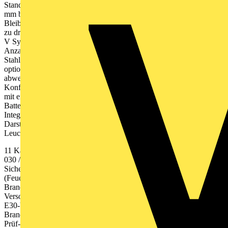
Standard- ausführung Abmessungen (H x B x T) 1800 x 850 x 503
mm bis max. 3,3 kW / 3-std. Batteriefach für verschlossene
Bleibatterie bis zu 66 Ah / 10h max. 12 Abgänge D02 oder LSS bis
zu drei ein gebaute Module Sentara US Batterienennspannung 216
V Systemspannung 220 V Schutzart IP 20 Farbe RAL 7035 max.
Anzahl anschließbarer Sentara US 240 Stück von vorn zugängliches
Stahlblechgehäuse, Kabel- einführung von oben, Türanschlag links,
optional vor Ort wechselbar auf rechts, Türöffnungswinkel 180°
abweichend von der Standardausführung jede andere Leistung und
Konfiguration möglich optional kann Sentara CPS als AC-System
mit einer AC-Stromquelle für Sicherheitszwecke anstelle der
Batterie ausgeführt werden (z. B. TWISTER ® S1) Gateway zur
Integration von Sentara in den Gebäudebus der GLT (Option) ››
Darstellung des Anlagenstatus: Betrieb, Batteriebetrieb, Störung,
Leuchtenfehler, DS-Netz
11 Kaufel ›› www.kaufel.de ››
kaufel.germany@tnb.com
›› Telefon
030 / 70 17 33 - 300 Kleinverteiler in Funktionserhalt E30, mit
Sicherungsblock Brandschutzgehäuse in Funktionserhalt E30
(Feuerwider- standsdauer 30 Minuten) bei einer
Brandbeanspruchung von außen Einsatz gemäß LAR bei
Versorgung über gemeinsamen Strang ermöglicht Einsparung bei
E30-Verkabelung geprüft im Sinne der DIN 4102 Teil 12 E30 im
Brandkam- mertest, Beflammung nach DIN 4102 Teil 2 (ETK),
Prüf- zeugnis ohne Einschränkung bezüglich Kabeltypen oder