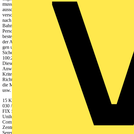
muss sich nach einer einstellbaren Zeit selbstständig wieder
ausschalten, wenn sie von der Stromquelle für Sicherheitszwecke
versorgt wird. 2 Für oberirdische Bereiche von Bahnhöfen ist je
nach Evakuierungskonzept auch 1h zulässig Achtung: Die Deutsche
Bahn hat eigene Bestimmungen für Beleuchtungsanlagen in
Personen verkehrs anlagen 954.9103 3 Zeitraum der für Personen
bestehenden Gefährdung Hilfreich bei der Auseinandersetzung mit
der Art und Nutzung baulicher Anlagen für Menschenansammlun-
gen und der daraus resultierenden Anforderungen an die
Sicherheitsbeleuchtung ist die in der Vornorm DIN V VDE V 0108-
100:2010-08 im normativen Anhang A enthal tene Tabelle A.1.
Diese wird hier vereinfacht wiedergegeben. Entscheidend für die
Anwendbarkeit sind die örtlichen Ver- hältnisse des Projekts und die
Kriterien der jeweils geltenden landesrechtlichen Verordnungen und
Richtlinien, beispielswei- se der Versammlungsstättenverordnung,
die Mindestwerte für Personen, Sitzplätze, Grundflächen, Betten
usw. nennen. Anforderungen an Sicherheitsbeleuchtungsanlagen
15 Kaufel ›› www.kaufel.de ››
kaufel.germany@tnb.com
›› Telefon
030 / 70 17 33 - 300 Juralux 66 Juralux 67 Juralux 69 Serenga 26
FIX Serenga 26 FOX Serenga 26 FCX Indulux 90 Indulux 90 SL
Unilux 70 Unilux 70 Einbau Unilux 72 Unilux 72 Einbau
Commolux 17 Commolux 18 Commolux 17 SL
Zentralbatterieleuchten mit Sentara LBS Serenga 73 E Serenga 74 E
Serenga 75 E Serenga 73/75 A Cordalux 3 Cordalux 3 Seil