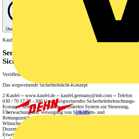
Über diese PDF
Kaufel
Sentara: Das wegweisende
Sicherheitslicht-Konzept
Veröffentlicht: 20. März 2013
· Kategorie: Archiv
Das wegweisende Sicherheitslicht-Konzept
2 Kaufel ›› www.kaufel.de ››
kaufel.germany@tnb.com
›› Telefon
030 / 70 17 33 - 300 Unser wegweisendes Sicherheitsbeleuchtungs-
Konzept: Sentara. Mit diesem optimierten System zur Steuerung,
DEHN
Überwachung und Versorgung von Sicherheits- und
Rettungszeichenleuchten erfüllen wir bislang unerreich- bare
Wünsche von Planern, Technikern und Nutzern. Das Konzept der
Dezentralisierung, einfachen Installation, simplen
Erweiterungsmöglichkeit und größter Freiheit in Handhabung und