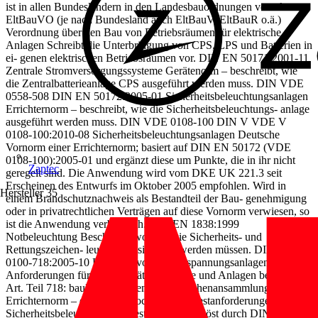
ist in allen Bundesländern in den Landesbauordnungen verankert.
EltBauVO (je nach Bundesland auch EltBauV, EltBauR o.ä.)
Verordnung über den Bau von Betriebsräumen für elektrische
Anlagen Schreibt die Unterbringung von CPS, LPS und Batterien in
ei- genen elektrischen Betriebsräumen vor. DIN EN 50171:2001-11
Zentrale Stromversorgungssysteme Gerätenorm – beschreibt, wie
die Zentralbatterieanlage CPS ausgeführt werden muss. DIN VDE
0558-508 DIN EN 50172:2005-01 Sicherheitsbeleuchtungsanlagen
Errichternorm – beschreibt, wie die Sicherheitsbeleuchtungs- anlage
ausgeführt werden muss. DIN VDE 0108-100 DIN V VDE V
0108-100:2010-08 Sicherheitsbeleuchtungsanlagen Deutsche
Vornorm einer Errichternorm; basiert auf DIN EN 50172 (VDE
0108-100):2005-01 und ergänzt diese um Punkte, die in ihr nicht
Zaptec
geregelt sind. Die Anwendung wird vom DKE UK 221.3 seit
Erscheinen des Entwurfs im Oktober 2005 empfohlen. Wird in
Hersteller
35
einem Brandschutznachweis als Bestandteil der Bau- genehmigung
oder in privatrechtlichen Verträgen auf diese Vornorm verwiesen, so
ist die Anwendung verbindlich. DIN EN 1838:1999
Notbeleuchtung Beschreibt, wo und wie Sicherheits- und
Rettungszeichen- leuchten positioniert werden müssen. DIN VDE
0100-718:2005-10 Errichten von Niederspannungsanlagen –
Anforderungen für Betriebsstätten, Räume und Anlagen besonderer
Art. Teil 718: bauliche Anlagen mit Menschenansammlungen.
Errichternorm – enthält nur noch wenige Restanforderungen zur
Sicherheitsbeleuchtung, weitestgehend abgelöst durch DIN VDE