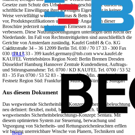
Gesetze zum Schutz des Urheberrechts geschützt; sie dürfen ohne
schriftliche Einwilligung ihrer jeweiligen Eigentümer in keiner
Weise vervielfältigt werden. Thomas & Betts behält sich das Recht
vor, Produktspezifikationen und sonstige Angaben in dieser
Broschüre jederzeit nach eigenem Ermessen zu ändern und zu
verbessern. Diese Nutzungsbedingungen unterliegen dem Recht der
Niederlande. Im Fall von Rechtsstreitigkeiten sind ausschließlich die
Gerichte von Amsterdam zuständig. Kaufel GmbH & Co. KG
Colditzstraße 34 – 36 12099 Berlin Tel. 030 / 70 17 33 - 300 Fax
030 / 70 17 33 - 399
kaufel.germany@tnb.com
www.kaufel.de
BALS
KAUFEL Vertriebsbüros Region Nord: Berlin Bremen Dresden
Düsseldorf Hamburg Hannover Zentrale Kundendienst, Auftrags-
und Störungsannahme: Tel. 0700 / KD KAUFEL Tel. 0700 / 53 52
83 - 35 Fax 0700 / 53 52 83 - 36 max. 12ct./Min. aus dem dt.
Festnetz Region Süd: Frankfurt/M. München Nürnberg Stuttgart
Aus diesem Dokument
Das wegweisende Sicherheitslicht-Konzept Sicherheitsbeleuchtung
neu definiert: flexibel, mobil, bedienerfreundlich. Unser
wegweisendes Sicherheitsbeleuchtungs-Konzept: Sentara. Mit
diesem optimierten System zur Steuerung, berwachung und
Versorgung von Sicherheits- und Rettungszeichenleuchten erfllen
wir bislang unerreichbare Wnsche von Planern, Technikern und
Bega