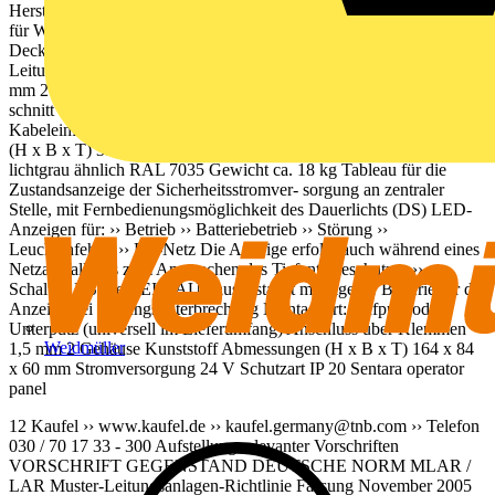
Hersteller, ausdrücklich mit geprüftem Sicherungsabgang geeignet
für Wand- und Deckenmontage, Verschraubung zur Wand oder
Decke mittels zugelassener Brandschutz- dübel max.
Leitungsquerschnitt Zu- und Ableitung (Funktions- erhaltskabel) 25
mm 2 eingebauter Abgang zu Sentara US: D02 16 A, max. Quer-
schnitt 10 mm 2 , optional zweiter Abgang möglich
Kabeleinführungen von 2 Seiten möglich Typ S01F Abmessungen
(H x B x T) 350 x 350 x 128 mm (Gesamttiefe 140 mm) Farbe
lichtgrau ähnlich RAL 7035 Gewicht ca. 18 kg Tableau für die
Zustandsanzeige der Sicherheitsstromver- sorgung an zentraler
Stelle, mit Fernbedienungsmöglichkeit des Dauerlichts (DS) LED-
Anzeigen für: ›› Betrieb ›› Batteriebetrieb ›› Störung ››
Leuchtenfehler ›› DS-Netz Die Anzeige erfolgt auch während eines
Netzausfalls bis zum Ansprechen des Tiefentladeschutzes ››
Schalter: DS-Netz EIN/AUS ausgestattet mit eigener Batterie für die
Anzeige bei Leitungsunterbrechung Montageart: Aufputz oder
Unterputz (universell im Lieferumfang) Anschluss über Klemmen
Weidmüller
1,5 mm 2 Gehäuse Kunststoff Abmessungen (H x B x T) 164 x 84
x 60 mm Stromversorgung 24 V Schutzart IP 20 Sentara operator
panel
12 Kaufel ›› www.kaufel.de ››
kaufel.germany@tnb.com
›› Telefon
030 / 70 17 33 - 300 Aufstellung relevanter Vorschriften
VORSCHRIFT GEGENSTAND DEUTSCHE NORM MLAR /
LAR Muster-Leitungsanlagen-Richtlinie Fassung November 2005