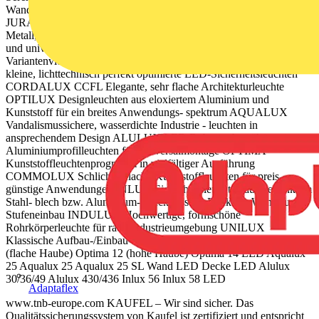
Wandeinbau Optilux 22 Optilux 24 LED LED Optilux 22 SL
JURALUX LED Dekorative, hochwertige Scheibenleuchten aus
Metall, auch in Edelstahl-Ausführung SERENGA LED Modulare
und universelle LED-Leuchten mit sehr umfangreicher
Variantenvielfalt SERENGA LED DOWNLIGHT LED Sehr
kleine, lichttechnisch perfekt optimierte LED-Sicherheitsleuchten
CORDALUX CCFL Elegante, sehr flache Architekturleuchte
OPTILUX Designleuchten aus eloxiertem Aluminium und
Kunststoff für ein breites Anwendungs- spektrum AQUALUX
Vandalismussichere, wasserdichte Industrie - leuchten in
ansprechendem Design ALULUX LED Robuste, bewährte
Aluminiumprofilleuchten für Universalmontage OPTIMA
Kunststoffleuchtenprogramm in vielfältiger Ausführung
COMMOLUX Schlichte, flache Kunststoffleuchten für preis-
günstige Anwendungen INLUX Sicherheitsleuchten aus verzinktem
Stahl- blech bzw. Aluminium-Druckguss für Decken-, Wand- und
Stufeneinbau INDULUX Hochwertige, formschöne
Rohrkörperleuchte für raue Industrieumgebung UNILUX
Klassische Aufbau-/Einbau-Downlights Optima 10 Optima 12
(flache Haube) Optima 12 (hohe Haube) Optima 14 LED Aqualux
25 Aqualux 25 Aqualux 25 SL Wand LED Decke LED Alulux
30/36/49 Alulux 430/436 Inlux 56 Inlux 58 LED
Adaptaflex
www.tnb-europe.com KAUFEL – Wir sind sicher. Das
Qualitätssicherungssystem von Kaufel ist zertifiziert und entspricht