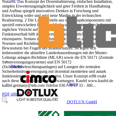
Nutzern. Das Konzept der Dezentralisierung, einfachen Installation,
simplen Erweiterungsmglichkeit und grter Freiheit in Handhabung
und Aufbau spiegelt innovatives Denken in Forschung und
Entwicklung wider und setzt neue Mastbe in der technischen
Realisierung. 2 Die Lsung besteht aus vier Hauptkomponenten mit
speziell entwickelten Hard- und Softwareelementen. Durch den
mglichen Verzicht auf E30-Installationsmaterial und Verteiler mit
Funktionserhalt hilft das System auerdem, deutlich Kosten
einzusparen. Sentara ist gleichzeitig die Antwort auf vernderte
Normen und Richtlinien und eine Referenz an das geschrfte
Bewusstsein bei Fragen des Brandschutzes. So legen sich
insbesondere die aktuellen Landesbauordnungen mit der Muster-
Leitungs anlagen-Richtlinie (MLAR) sowie die EN 50171 (Zentrale
Stromversorgungssysteme) und EN 50172
Bticino
(Sicherheitsbeleuchtungsanlagen) auf Lsungen der zentralen
Sicherheitsstromversorgung mit dezentral montierten und autark
funktionierenden Komponenten fest. Unser Konzept erfllt exakt
auch diese Empfehlungen und Erwartungen. Kaufel www.kaufel.de
Cimco
kaufel.germany@tnb.com
Telefon 030 / 70 17 33 - 300...
PDF öffnen
DOTLUX GmbH