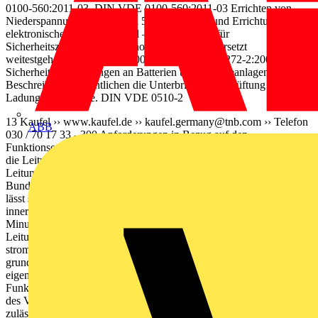
0100-560:2011-03. DIN VDE 0100-560:2011-03 Errichten von
Niederspannungsanlagen Teil 5–56: Auswahl und Errichtung
elektronischer Betriebs- mittel – Einrichtungen für
Sicherheitszwecke. Errichternorm – ändert und ersetzt
weitestgehend DIN VDE 0100-718. DIN EN 50272-2:2001-12
Sicherheitsanforderungen an Batterien und Batterieanlagen
Beschreibt im Wesentlichen die Unterbringung, Belüftung und
Ladung der Batterie. DIN VDE 0510-2
13 Kaufel ›› www.kaufel.de ››
kaufel.germany@tnb.com
›› Telefon
ABB
030 / 70 17 33 - 300 Anforderungen in Bezug auf den
Funktionserhalt für Vertei- ler von Sicherheitseinrichtungen und für
die Leitungsanla- ge werden in der MLAR (Muster-
Leitungsanlagen-Richtlinie) bzw. den ins Landesrecht der
Bundesländer übernommenen LAR festgelegt. Die Kernforderung
lässt sich – vereinfacht formuliert – so zusammenfassen: Der Ausfall
innerhalb eines Brandabschnitts darf innerhalb von mindestens 30
Minuten nicht zum Ausfall in einem weiteren Brandabschnitt führen.
Leitungsverlegung vom Hauptverteiler der Sicherheits-
stromversorgung (SVHV) zum Unterverteiler (SVUV)
grundsätzlich in Funktionserhalt E30. Verteiler SVUV sind in
eigenen, für andere Zwecke nicht genutzten Räumen mit
Funktionserhalt unterzubringen. Ersatzweise ist eine Umhausung
des Verteilers mit Bau- teilen aus nichtbrennbaren Baustoffen
zulässig, die den Funktionserhalt gewährleisten muss