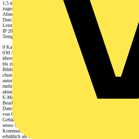
1,5 mm 2 eingebaut im Polycarbonat-Kunststoffgehäuse optional im
zugentlasteten Gehäuse erhältlich (bei ab weichenden
Abmessungen), mit Doppel - klemmen 2,5 mm 2 für
Durchverdrahtung Abmessungen (H x B x T) 22 x 24,5 x 116,5 mm
Leistungsbereich 3–150 W, 3–100 W oder 1–18 W (LED) Schutzart
IP 20 Schutzklasse II Farbe RAL 5015 Gewicht ca. 40 g zul.
Temperaturbereich -10 bis +70 °C Verlustleistung 3 W
9 Kaufel ›› www.kaufel.de ››
kaufel.germany@tnb.com
›› Telefon
030 / 70 17 33 - 300 JETZT NEU: DEMOVERSION TESTEN!
übersichtliche, komfortable Visualisierung und Überwa- chung von
bis zu 32 zentralen Stromversorgungssystemen auf einem
Bildschirm Kostenersparnis durch standortübergreifende Überwa-
chung, vereinfachte Inspektion, schnelle Störungsbesei- tigung und
automatische Dokumentation geeignet für Netzwerkeinbindung mit
mehreren Bedien- plätzen Anzeige von Alarmen, Meldungen und
aktuellen Zu- ständen, mit Maßnahmentexten im Störungsfall sowie
E-Mail-/SMS-Benachrichtigung Möglichkeiten zur Testauslösung,
Bearbeitung und Quittierung von Meldungen vielfältige Druck- und
Dateiexportmöglichkeiten optionaler Grafikeditor zur Integra tion
von Gebäude- grundrissen erweiterbar um Schnittstellen für andere
Gebäude- managementsysteme Visualisierungssoftware Sentara
senso Sentara Software Bestandteil des Lieferumfangs der mobilen
Kommunika- tionseinheit Sentara mobile 2 zusätzlich optional
erhältlich als Software-Version für einen externen PC oder Laptop