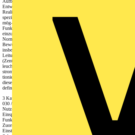
Aufbau spiegelt innovatives Den- ken in Forschung und
Entwicklung wider und setzt neue Maßstäbe in der technischen
Realisierung. Die Lösung besteht aus vier Hauptkomponenten mit
speziell entwickelten Hard- und Softwareelementen. Durch den
mög- lichen Verzicht auf E30-Installationsmaterial und Verteiler mit
Funktionserhalt hilft das System außerdem, deutlich Kosten
einzusparen. Sentara ist gleichzeitig die Antwort auf veränderte
Normen und Richtlinien und eine Referenz an das geschärfte
Bewusst- sein bei Fragen des Brandschutzes. So legen sich
insbesondere die aktuellen Landesbauordnungen mit der Muster-
Leitungs- anlagen-Richtlinie (MLAR) sowie die EN 50171
(Zentrale Stromversorgungssysteme) und EN 50172 (Sicherheitsbe-
leuchtungsanlagen) auf Lösungen der zentralen Sicherheits-
stromversorgung mit dezentral montierten und autark funk-
tionierenden Komponenten fest. Unser Konzept erfüllt exakt auch
diese Empfehlungen und Erwartungen. Sicherheitsbeleuchtung neu
definiert: flexibel, mobil, bedienerfreundlich.
3 Kaufel ›› www.kaufel.de ››
kaufel.germany@tnb.com
›› Telefon
030 / 70 17 33 - 300 höchste Flexibilität für Planer, Installateur und
Nutzer standardisierte, zeitsparende Planung nach Brand abschnitten
Einsparung von E30-Installationsmaterial Verzicht auf Verteiler mit
Funktionserhalt standardisierte, autarke Unterstation freie
Zuordnung der Schaltungsart zu jeder Leuchte keine manuellen
Einstellungen am Leuchten- baustein Mischbetrieb aller