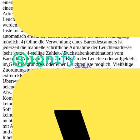
einem Rundgang mit Sentara mobile, Sentara Pocket Scan oder
einem Laptop können die vor Ort an der Leuchte vorhandenen
Adressen aufge- nommen oder eingescannt werden und der
Leuchtentext (z. B. Montage- ort) und die Schaltungsart eingegeben
werden. Alternativ, aber weniger komfortabel, ist der Ausdruck einer
Liste mit allen bei der Inbetriebnahme vom Sentara-System
automatisch erkannten Leuchten(adressen) für diesen Rundgang
möglich. 4) Ohne die Verwendung eines Barcodescanners ist
jederzeit die manuelle schriftliche Aufnahme der Leuchtenadresse
(sehr kurze, 4-stellige Zahlen-/ Buchstabenkombination) vom
Barcode-/Adressaufkleber am LBS, an der Leuchte oder aufgeklebt
im Gebäudegrundriss oder einer Leuchtenliste möglich. Vielfältige
Signify
Zuordnungsmöglichkeiten der Leuchtenadresse zum Montageort
extrem kleiner Leuchtenbaustein zum Leuchteneinbau
Überwachung und Schalten der Leuchte der Sicherheits-
beleuchtung einschließlich Netzüberwachungseingang (EN 50172
Abs. 5.2) und Schalteingang Allgemein- beleuchtung
Kommunikation mit Sentara US über die Versorgungs- leitung,
keine Datenleitung Einstellung und Änderung der Schaltungsart per
Soft- ware programmierung an beliebiger Stelle am Sentara Bus,
keine Einstellungen am LBS erforderlich LBS mit einzigartiger, sich
nicht wiederholender Adresse Baustein und Leuchte gekennzeichnet
mit Adressauf- kleber (als 4-stellige Zahlen-/Buchstabenkombination
und als Barcode) automatische Adressenerkennung bei
Inbetriebnahme elektrischer Anschluss über schraublose Klemmen