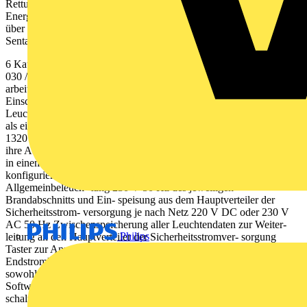
Rettungs- zeichenleuchten zu versorgen. Dann speist die
Energiequelle die Verbraucher selbst oder versorgt die Leuchten
über einen statischen oder rotierenden Umformer. Sentara LBS
Sentara CPS Sentara US Sentara mobile
6 Kaufel ›› www.kaufel.de ››
kaufel.germany@tnb.com
›› Telefon
030 / 70 17 33 - 300 Modul Sentara US standardisiertes, autark
arbeitendes Unterstationsmodul 2 Endstromkreise mit
Einschaltstrombegrenzung, zur Ver sorgung von jeweils bis zu 20
Leuchten, jeweils mit max. 750 W / 750 VA belastbar ›› alternativ
als ein Endstromkreis mit Einschaltstrom- begrenzung, für max.
1320 W / 1320 VA jede angeschlossene Leuchte wird einzeln über
ihre Adresse angesprochen, ein Mischbetrieb aller Schaltungs- arten
in einem Endstromkreis ist für jede Leuchte einzeln oder in Gruppen
konfigurierbar Einspeisung aus Unterverteilung der
Allgemeinbeleuch- tung 230 V 50 Hz des jeweiligen
Brandabschnitts und Ein- speisung aus dem Hauptverteiler der
Sicherheitsstrom- versorgung je nach Netz 220 V DC oder 230 V
AC 50 Hz Zwischenspeicherung aller Leuchtendaten zur Weiter-
Philips
leitung an den Hauptverteiler der Sicherheitsstromver- sorgung
Taster zur Anmeldung an Sentara CPS Absicherung der
Endstromkreise mit 8 AT / 6,3 x 32 DC-Ausgangsspannung 220 V
sowohl bei Netz- als auch bei Batteriebetrieb 4 frei über die
Software programmierbare potenzialfreie Ein gänge für: ››
schaltbare BS (Schalterabfrage der allg. Beleuchtung) und/oder ››