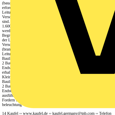
(bauaufsichtlicher Ver- wendbarkeitsnachweis und Prüfzeugnis sind
erforderlich!) Auf den Funktionserhalt für Verteiler und
Leitungsanlage kann verzichtet werden, wenn diese nur der
Versorgung des Brandabschnitts dienen, in dem sie untergebracht
sind. Brandabschnitte max. 1.600 m 2 Bauliche Brandabschnitte
1.600 m 2 sollten in virtuelle Brandabschnitte 1.600 m 2 unterteilt
werden (Aus nahme LAR Nordrhein-Westfalen, dort gilt die
Begrenzung auf 1.600 m 2 nicht). Funktionserhalt der Verteiler und
der Leitungsanlage Bisher übliche Versorgung mit SVUV
Versorgung über Sentara Zuleitung, Verteiler und Leitungsnetz
(brand- abschnittsübergreifend) in Funktionserhalt Verteiler und
Leitungsnetz im Brand abschnitt ohne Funktionserhalt E30 E30
Baulicher Brandabschnitt 1600m 2 Baulicher Brandabschnitt 1600m
2 Baulicher Brandabschnitt 1600m 2 SVUV Endstromkreise
Endstromkreise Endstromkreise SVUV Einsparung von Funktions-
erhaltsmaterial mit Sentara durch Einsatz standardisierter, geprüfter
Kleinverteiler S01F und Unterstationsmodule Sentara US E30
Baulicher Brandabschnitt 1600m 2 Baulicher Brandabschnitt 1600m
2 Baulicher Brandabschnitt 1600m 2 Endstromkreise
Endstromkreise Endstromkreise Bitte beachten Sie auch unser e
ausführlichen Informationen zu diesem und weiter en Themen.
Fordern Sie unsere „Planungsgrund - lagen Sicherheits
beleuchtung“ bei uns an!
14 Kaufel ›› www.kaufel.de ››
kaufel.germany@tnb.com
›› Telefon