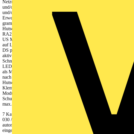
Netzüberwachung des Endstromkreises der Allgemein - beleuchtung
und/oder ›› Betrieb Sentara US EIN/AUS und/oder ›› DS EIN/AUS
und/oder ›› BS quittieren (für betriebsmäßig verdunkelte Räume)
Erweiterungsmodul I8 (Option) mit weiteren 8 frei pro-
grammierbaren potenzialfreien Hardwareeingängen ››
Hutschienenmontage, geeignet zum Einbau in Sentara RA1 oder
RA2 sowie als Erweiterung für Sentara US- Modul bzw. Sentara
US Modul-Einbausatz sicherheitsrelevante Schalteingänge werden
auf Leitungs- unterbrechung und Kurzschluss überwacht Schaltuhr
DS potenzialfreier Wechsler-Kontakt für Lichtsteueranlage, wird
aktiviert bei Teilnetzausfall, Netzausfall und Test- funktion
Schnittstellen zum Anschluss von Sentara mobile oder eines Laptops
LED-Anzeigen für Betrieb US EIN und Leuchtenfehler erhältlich
als Modul zum Einbau in Standard-Elektro- verteiler, Abmessungen
nach DIN 43880 „Installations- einbaugeräte“, für
Hutschienenmontage elektrische Leistungsanschlüsse über
Klemmen 2,5 mm 2 , Steuerleitungen über Klemmen 1,5 mm 2
Modulabmessungen (H x B x T) 150 (165) x 216 x 74 mm
Schutzart IP 20 Schutzklasse II Farbe RAL 5015 Verlustleistung
max. 30 W
7 Kaufel ›› www.kaufel.de ››
kaufel.germany@tnb.com
›› Telefon
030 / 70 17 33 - 300 Jede Unterstation Sentara US registriert
automatisch, ob eine einzelne an dieser US angeschlossene Leuchte
eingeschaltet ist oder nicht. Individuell für jede Leuchte läuft somit