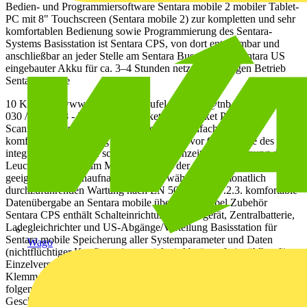
Bedien- und Programmiersoftware Sentara mobile 2 mobiler Tablet-
PC mit 8" Touchscreen (Sentara mobile 2) zur kompletten und sehr
komfortablen Bedienung sowie Programmierung des Sentara-
Systems Basisstation ist Sentara CPS, von dort entnehmbar und
anschließbar an jeder Stelle am Sentara Bus, z. B. an Sentara US
eingebauter Akku für ca. 3–4 Stunden netzunabhängigen Betrieb
Sentara mobile
10 Kaufel ›› www.kaufel.de ››
kaufel.germany@tnb.com
›› Telefon
030 / 70 17 33 - 300 Sentara Pocket Scan Pocket PC mit
Scanneraufsatz Anwendung zur mobilen, einfachen und
komfortablen Erfassung der LBS-Adresse vor Ort mithilfe des
integrier- ten Barcode scanners und gleichzeitiger Zuordnung der
Leuchten adresse zum Montageort und der Schaltungsart außerdem
geeignet zur Datenaufnahme vor Ort während der monatlich
durchzuführenden Wartung nach EN 50172 Pkt. 7.2.3. komfortable
Datenübergabe an Sentara mobile über USB-Kabel Zubehör
Sentara CPS enthält Schalteinrichtung, Steuergerät, Zentralbatterie,
Ladegleichrichter und US-Abgänge/Verteilung Basisstation für
Sentara mobile Speicherung aller Systemparameter und Daten
Wago
(nichtflüchtiger Konfigurationsspeicher) Abgänge frei wählbar für
Einzelversorgung oder über ge- meinsamen Strang, Abgangs-
Klemmenquerschnitt 25 mm 2 Ladeteil ausgelegt und geeignet für
folgende Batteriearten: ›› Verschlossene Bleibatterien (OGiV) ››
Geschlossene Bleibatterien (OPzS, OGi) ›› NiCd-Batterien