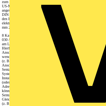
zum Einbau in Standard-Elektroverteiler, bestehend aus: Sentara
US-Modul Klemmenblock, montiert auf Hutschiene Kabelbaum,
angeschlagen in vorgenannten Klemmen Kabellänge ausgelegt nach
DIN 43880 für Mittenabstand (Reihenabstand) 125 mm zwischen
den Hutschienen für Sentara US-Modul und Klemmenblock
elektrische Anschlüsse über Klemmen 4 mm 2 , SV-Einspeisung 10
mm 2
8 Kaufel ›› www.kaufel.de ››
kaufel.germany@tnb.com
›› Telefon
030 / 70 17 33 - 300 Sentara LBS 1) Scannen des Barcodes vor Ort
am LBS oder an der Leuchte während der Installationsphase.
Hierfür kann ein Barcodescanner als Aufsatz eines PDA oder zum
Anschluss an der USB-Schnittstelle von Sentara mobile 2 ver-
wendet werden. Gleichzeitig erfolgt die Eingabe des Leuchtentexts
(z. B. Montageort) und der Schaltungsart. Beim nächsten Online-
Anschluss des PDA oder der mobilen Kommunikationseinheit
Sentara mobile am Sentara Bus können diese Tabellendaten ins
System übernommen werden. 2) Barcodeaufkleber während der
Installationsphase in den Gebäudegrund- riss mit Leuchtenspiegel
(oder in eine Leuchtenliste) einkleben. Hierfür kann der
Adressaufkleber an der Leuchte entfernt werden. Später im Büro
können diese Pläne mittels eines Barcodescanners, angeschlossen an
Sentara mobile 2 oder an einem PC, ausgelesen werden.
Gleichzeitig er- folgt die Eingabe des frei editierbaren Leuchtentexts
(z. B. Montageort) und der Schaltungsart jeder Leuchte. 3) Bei