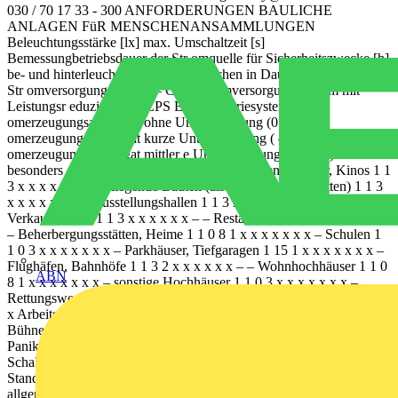
030 / 70 17 33 - 300 ANFORDERUNGEN BAULICHE
ANLAGEN FüR MENSCHENANSAMMLUNGEN
Beleuchtungsstärke [lx] max. Umschaltzeit [s]
Bemessungbetriebsdauer der Str omquelle für Sicherheitszwecke [h]
be- und hinterleuchtete Sicherheitszeichen in Dauerbetrieb Zentrales
Str omversorgungssystem – CPS Str omversorgungssystem mit
Leistungsr eduzierung – LPS Einzelbatteriesystem Str
omerzeugungsaggr egat ohne Unterbr echung (0 s) Str
omerzeugungsaggr egat kurze Unterbr echung ( – 0,5 s) Str
omerzeugungsaggr egat mittler e Unterbr echung ( – 1 5 s)
besonders gesichertes Netz Versammlungsstätten, Theater, Kinos 1 1
3 x x x x x x – – Fliegende Bauten (als Versammlungsstätten) 1 1 3
x x x x x x – – Ausstellungshallen 1 1 3 x x x x x x – –
Verkaufsstätten 1 1 3 x x x x x x – – Restaurants 1 1 3 x x x x x x –
– Beherbergungsstätten, Heime 1 1 0 8 1 x x x x x x x – Schulen 1
1 0 3 x x x x x x x – Parkhäuser, Tiefgaragen 1 15 1 x x x x x x x –
Flughäfen, Bahnhöfe 1 1 3 2 x x x x x x – – Wohnhochhäuser 1 1 0
ABN
8 1 x x x x x x x – sonstige Hochhäuser 1 1 0 3 x x x x x x x –
Rettungswege in Arbeitsstätten 1 15 1 nicht erforderlich x x x x x x
x Arbeitsplätze mit besonderer Gefährdung –15 0,5 3 x x x x x x – x
Bühnen 3 1 3 x x x x x x – – x zulässig – nicht zulässig 0 Je nach
Panikrisiko bis 15 s 1 Es reichen auch 3 h, wenn hierbei als örtliche
Schaltgeräte Leuchttaster so angebracht werden, dass von jedem
Standort mindestens ein Leuchttaster auch bei Ausfall der
allgemeinen Beleuchtung erkennbar ist. Die Sicherheitsbeleuchtung