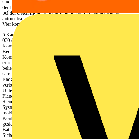
sind mit einem Barcode markiert. Dadurch lassen sich die Adressen
der Leuchten eindeutig lokalisieren. Die Unterstationen erkennen
bei der ersten In- betriebnahme sämtliche Leuchtenbausteine
automatisch und melden sie im System an. Eine sichere Lösung.
Vier komplexe Bausteine.
5 Kaufel ›› www.kaufel.de ››
kaufel.germany@tnb.com
›› Telefon
030 / 70 17 33 - 300 Sentara mobile Die mobilste
Kommunikationseinheit Sentara mobile ist Schaltzentrale und
Bedienteil des gesam- ten Systems: Mit der mobilen
Kommunikationseinheit können Techniker und Endkunde alle
erforderlichen Daten und Systempara meter der Anlage von jedem
beliebigen Ort ein- und auslesen so- wie die Schaltungsarten
sämtlicher Leuchten programmieren und steuern. Das mobile
Endgerät lässt sich an verschiedenen Punkten des über Busleitungen
verbundenen Kommunikati- onssystems zwischen Zentrale und
Unterstationen andocken. Die Busstruktur ist frei wählbar und bietet
Planern Raum für alle denkbaren Lösungen. Sentara CPS Die
Steuereinheit mit Zentralbatterie Hier werden alle relevanten
Systemparameter aufgezeichnet und für die Datenausgabe an die
mobile Kommunikations- einheit aufbereitet. Alle
Konfigurationsparameter werden in einem nichtflüchtigen Speicher
gesichert. Eine weitere wichtige Aufgabe der Zentrale ist es, die
Batterie ständig geladen zu halten, um im Notfall auf die
Sicherheits- stromquelle umzuschalten und die Sicherheits- und