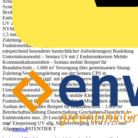
Schaltungsarten in einem Endstromkreis mobile Bedienung des
Systems freie Bustopologie einfachste Erweiterung Sentara – das
flexible Sicherheitslicht-Konzept Vorteile des Sentara-Konzepts Je
Endstromkreis max. 20 Leuchten, inkl. Sentara LBS Einspeisung
UV allg. Stromversorgung NYM 3 x 1,5 mm² Je Endstromkreis
NYM 3 x 1,5 mm² NYM 3 x 1,5 mm² NYM 3 x 1,5 mm² NYM 3 x
1,5 mm² Versorgung mit Einzelabgängen:
Zuleitung/Versorgungsleitung aus der Sentara CPS in
Funktionserhalt E30 (ggf. mit höherer Feuerwiderstandsdauer
entsprechend besonderer baurechtlicher Anforderungen) Busleitung
Unterstationsmodul – Sentara US mit 2 Endstromkreisen Mobile
Kommunikationseinheit – Sentara mobile Beispiel für
Brandabschnitt – 1.600 m² Versorgung über gemeinsamen Strang:
Zuleitung/Versorgungsleitung aus der Sentara CPS in
Funktionserhalt E30 (ggf. mit höherer Feuerwiderstandsdauer
entsprechend besonderer baurechtlicher Anforderungen) Busleitung
Unterstationsmodul – Sentara US mit 2 Endstromkreisen Mobile
Kommunikationseinheit – Sentara mobile Kleinverteiler in
Funktionserhalt E30 mit Sicherungsblock Möglichkeit zum weiteren
Ausbau des Gebäudes Beispiel für Brandabschnitt – 1.600 m²
Bereitschaftsschaltung Dauerschaltung Geschaltetes Dauerlicht Je
Endstromkreis max. 20 Leuchten, inkl. Sentara LBS. NYM 3 x 1,5
mm² Einspeisung UV allg. Stromversorgung NYM 3 x 1,5 mm²
Allgemein: PATENTIER T
Enwitec