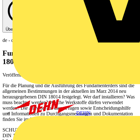
Über diese PDF
de - das Elektrohandwerk
Fundamenterder gemäß neuer DIN
18014:2014.03
Veröffentlicht: 1. Dezember 2014
· Kategorie: Fachartikel
Für die Planung und die Ausführung des Fundamenterders sind die
allgemeinen Bestimmungen in der aktuellen im Marz 2014 neu
herausgegebenen DIN 18014 festgelegt. Wer darf installieren? Was
muss beachtet werden? Welche Werkstoffe dürfen verwendet
werden? Die Antwort auf diese Fragen sowie Entscheidungshilfe
DEHN
und Informationen zu Durchgangsmessungen und Dokumentation
finden Sie im Fachartikel.
SCHUTZMASSNAHMEN 3 86 Fundamenterder gemäß neuer
DIN 18014:2014-03 Reyno Thormählen