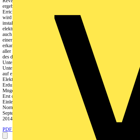
Revision der DIN 18014 im Jahre 2007 wesentliche nderungen
ergeben. Die Nichtbeachtung der Ausfhrungsnorm kann fr den
Errichter der Erdungsanlage schwerwiegende Folgen haben, denn
wird der Fundamenterder aufgrund fehlender Sachkunde falsch
installiert, so kann unter Umstnden eine Gefhrdung der Nutzer der
elektrischen Anlage auftreten. Hier sind sowohl der Architekt als
auch der Handwerker in der Verantwortung. Der etwaige Tatbestand
einer Baugefhrdung wird am Ende von Juristen geklrt. Eine spter
erkannte fehlerhafte Ausfhrung des Fundamenterders lsst sich in
aller Regel nicht mehr berichtigen oder nachbessern. Auf Grundlage
des deutschen Baurechts (VOB/B 13 Abs. 3) haftet der
Unternehmer fr eine mangelhafte Vorleistung eines anderen
Unternehmers. Daher ist es zwingend, dass sich alle Gewerke, die
auf eine bauseits erstellte Erdungsanlage zurckgreifen, z. B.
Elektroinstallateure oder Blitzschutzfirmen, vergewissern, dass die
Erdungsanlage mangelfrei errichtet wurde. Werden bei dieser Prfung
Mngel entdeckt, sind Bedenken gem VOB/B 4 Abs. 3 anzuzeigen.
Erst damit entfllt die Sachmngelhaftung fr den Installateur.
Einleitung Durch den zustndigen Arbeitsausschuss des
Normenausschusses Bauwesen (NA-Bau) wurde die aus dem
September 2007 stammende DIN 18014 berarbeitet und im Mrz
2014 neu herausgegeben....
PDF öffnen