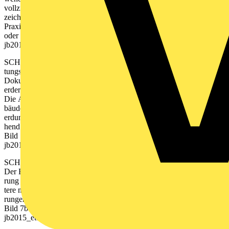
vollziehbar dokumentieren. Diese Stellen sind in der Ausführung
zeichnung (Verlegeplan) eindeutig zu kennzeichnen.
Praxistipp 2: Es wird allen Gewerken, z. B. Elektroinstallateuren
oder Blitzschutzerrichtern, die auf bauseits erstellte Erdungsanlage
jb2015_et.indb 95 18.08.2014 12:53:24 Uhr
SCHUTZMASSNAHMEN 3 96
tungsausführung die vollständige Erder-
Dokumentation vorlegen zu lassen. Fehlt diese oder ist sie unvollst
erder) anzubieten. Fazit
Die Anforderungen an eine Erdungsanlage sind hoch. Sie soll ein Ge
bäudeleben lang halten und die ihr zugedachte Funktion als Schutz-
erdung dauerhaft erfüllen. Für den Betrachter ist sie dabei weitg
hend unsichtbar, da sie sich im Beton oder im Erdreich befindet.
Bild 7a: Dokumentation der Erdungsanlage nach DIN 18014
jb2015_et.indb 96 18.08.2014 12:53:25 Uhr
SCHUTZMASSNAHMEN 3 97
Der Beitrag zeigt, dass eine sorgfältige und fachgerechte Ausfüh-
rung außerordentlich wichtig ist. Verlässt man sich nur auf eine spä-
tere messtechnische Beurteilung der Güte einer Erdungsanlage, ist d
rungen infolge von Korrosion lange Zeit unentdeckt. Des Weiteren is
Bild 7b: Dokumentation der Erdungsanlage nach DIN 18014)
jb2015_et.indb 97 18.08.2014 12:53:26 Uhr