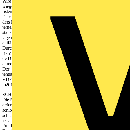
Wird eine Erdungsanlage als Teil einer elektrischen Anlage erricht
wiegende Folgen haben, denn wird der Fundamenterder aufgrund fehl
risten geklärt.
Eine später erkannte fehlerhafte Ausführung des Fundamenter-
ders lässt sich in aller Regel nicht mehr berichtigen oder nachbesse
ternehmers. Daher ist es zwingend, dass sich alle Gewerke, die auf ein
stallateure oder Blitzschutzfirmen, vergewissern, dass die Erdungsan-
lage mangelfrei errichtet wurde. Werden bei dieser Prüfung Mängel
entfällt die Sachmängelhaftung für den Installateur. Einleitung
Durch den zuständigen Arbeitsausschuss des Normenausschusses
Bau) wurde die aus dem September 2007 stammen-
de DIN 18014 überarbeitet und im März 2014 neu herausgegeben. D
damenterder integraler Bestandteil der elektrischen Anlage.
Der Fundamenterder verbessert die Wirksamkeit des Schutzpo-
tentialausgleichs. Er ist darüber hinaus zum Zweck der Schutzerdun
VDE-Normen enthaltenen Voraussetzungen erfüllt werden.
jb2015_et.indb 86 18.08.2014 12:53:22 Uhr
SCHUTZMASSNAHMEN 3 87
Die Norm unterscheidet die Begriffe Ringerder und Fundament-
erder. Als Ringerder wird ein leitfähiges Teil bezeichnet, das als ge-
schlossener Ring erdfühlig in das Erdreich bzw. in die Sauberkeits-
schicht eingebettet ist. Als Fundamenterder wird ein leitfähiges Te
tes als geschlossener Ring verlegt ist. Wer fordert den
Fundamenterder?