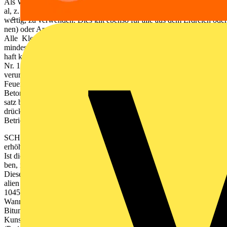
Als Werkstoff für den Ringerder ist korrosionsbeständiges Materi-
al, z. B. nichtrostender Edelstahl, Werkstoff-Nr. 1.4571 oder gleich-
wertig, zu verwenden. Dies gilt ebenso für alle aus dem Erdreich o
nen) oder Anschlussplatten (z. B. Erdungsfestpunkte).
Alle Klemm- und Verbindungsbauteile, die nicht allseits von
mindestens 5 cm Beton umgeben sind, müssen ebenfalls in dauer
haft korrosionsbeständigen Werkstoffen (Werkstoff-
Nr. 1.4571 oder gleichwertig) ausgeführt sein. Verbindungsstellen
verursachen kann.
Feuerverzinkte Materialien sind in der DIN 18104 außerhalb des
Betons nicht zulässig. Dies gilt auch für Keilverbinder, deren Ei
satz bei maschineller Verdichtung des Betons (z. B. mit Rüttlern) aus-
drücklich untersagt ist. Bild 3: Schutz-, Blitzschutz- und
Betriebserdung jb2015_et.indb 89 18.08.2014 12:53:23 Uhr
SCHUTZMASSNAHMEN 3 90 Was sind Fundamente mit
erhöhtem Erdübergangs- widerstand?
Ist die notwendige Erdfühligkeit des Erders im Fundament nicht gege
ben, muss außerhalb des Fundaments ein Ringerder verlegt werden.
Diese Fälle treten z. B. bei der Verwendung folgender Baumateri-
alien auf: (1) wasserundurchlässiger Beton nach DIN 206-1 und
1045-2 (weiße Wanne), (2) Bitumenabdichtungen (schwarze
Wanne), z. B. Bitumenbahnen, kunststoffmodifizierte
Bitumendickbeschichtung (KMB), (3) schlagzähe
Kunststoffbahnen (z. B. PVC-Noppenfolien), (4) Wärmedämmung