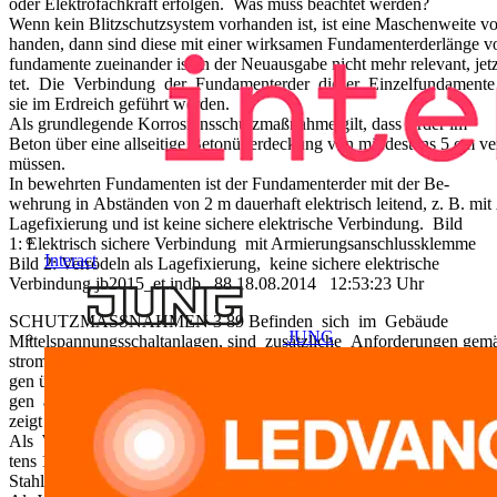
oder Elektrofachkraft erfolgen. Was muss beachtet werden?
Wenn kein Blitzschutzsystem vorhanden ist, ist eine Maschenweite v
handen, dann sind diese mit einer wirksamen Fundamenterderlänge vo
fundamente zueinander ist in der Neuausgabe nicht mehr relevant, je
tet. Die Verbindung der Fundamenterder dieser Einzelfundamente zu
sie im Erdreich geführt werden.
Als grundlegende Korrosionsschutzmaßnahme gilt, dass Erder im
Beton über eine allseitige Betonüberdeckung von mindestens 5 cm ve
müssen.
In bewehrten Fundamenten ist der Fundamenterder mit der Be-
wehrung in Abständen von 2 m dauerhaft elektrisch leitend, z. B. mi
Lagefixierung und ist keine sichere elektrische Verbindung. Bild
1: Elektrisch sichere Verbindung mit Armierungsanschlussklemme
Interact
Bild 2: Verrödeln als Lagefixierung, keine sichere elektrische
Verbindung jb2015_et.indb 88 18.08.2014 12:53:23 Uhr
SCHUTZMASSNAHMEN 3 89 Befinden sich im Gebäude
JUNG
Mittelspannungsschaltanlagen, sind zusätzliche Anforderungen 
stromanlagen mit Nennspannun-
gen über 1 kV“ (Teil 1 und 2) zu beachten. Dies kann Auswirkun-
gen auf die zu verwendenden Werkstoffe, Querschnitte und Verbin
zeigt Bild 3. Welche Werkstoffe dürfen verwendet werden?
Als Werkstoff für den Fundamenterder darf Rundstahl mit minde
tens 10 mm Durchmesser oder Bandstahl von mindestens 30 mm x 3,5
Stahl verwendet werden.