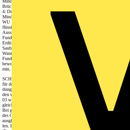
Mindestanforderung FD-/ FDE-Beton B45 C 35 / 45 Industrie-,
Brücken-, Sonderbauten B55 C 45 / 55 Bild
4: Druckfestigkeitsklassen von Beton C = Concrete (Beton)
Mindestdruckfestigkeit Würfel Mindestdruckfestigkeit Zylinder
WU = wasserundurchlässig, FD = flüssigkeitsdicht, FDE =
flüssigkeitsdicht nach Eindringprüfung Quelle: DAfStB (Deutscher
Ausschuss für Stahlbeton) Bild 5: Verlegung des Ring- und
Fundamenterders bei einem Fundament mit erhöhtem
Erdübergangswiderstand Ringerder V 4A W-St.-Nr. 1.4571
Sauberkeitsschicht Bitumenbahn Fundamenterder verzinkt
Wannenkonstruktion Bewehrungseisen Verbindung Ringerder und
Fundmenterder an allen Ableitungen Ableitung zum Dach
bewehrte Bodenplatte Bewehrungs- anschluss Anschluss- fahnen
min. 1,50 m jb2015_et.indb 91 18.08.2014 12:53:23 Uhr
SCHUTZMASSNAHMEN 3 92
für den Potentialausgleich im Fundament ein zusätzlicher Rund- oder
dungsschiene und ggf. weiteren Potentialausgleichsschienen verbun-
den wird. In der neuen DIN 18014:2014-
03 wird bei Fundamenten mit erhöhtem Erdübergangswiderstand jetz
gleichsleiter genannt.
Bei größeren objekten ist der außenliegende Ringerder alle 20 m
des Gebäudeumfanges mit dem innenliegenden Funktionspotential-
ausgleichsleiter zu vebinden. Bei Blitzschutzsystemen ist zusätzlich 
len. Im Falle eines Blitzeinschlags dürfen keine Überschläge im