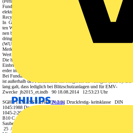
(Perimeterdämmung) auf den Unterseiten und Seitenwänden der
Fundamente oder (5) zusätzlich eingebrachte, kapillarbrechende,
elektrisch schlecht leitende Bodenschichten, z. B. aus
Recyclingmaterial, Glas-schaum.
In Gebieten mit hohem Grundwasserspiegel werden Bauwerke gegen
ten Wannenabdichtungen unterscheidet man braune, schwarze und we
nen bzw. schwarzen Wannen verhindert ein Quelltongemisch bzw. ei
dringen des Wassers. Bei weißen Wannen kommen Betonsorten zum Eins
(WU-)Beton“ verwendet. Weitere
Merkmale des wasserundurchlässigen Betons sind ein Wasserzementw
Wert ≤ 0,6 und ein Mindestzementgehalt von 280 kg/m 3 Beton.
Die heutige Wärmeschutzverordnung fordert in vielen Fällen das
Einbringen zusätzlicher Perimeterdämmungen. Wird diese Dämmung vo
erder im Beton elektrisch isoliert gegen das Erdreich.
Bei Fundamenten, die die Bedingungen nach (1) bis (5) erfüllen,
ist außerhalb des Fundaments ein Ringerder zu verlegen (Bild 5). Bis-
lang galt, dass lediglich bei Blitzschutzanlagen und für EMV-
Zwecke jb2015_et.indb 90 18.08.2014 12:53:23 Uhr
SCHUTZMASSNAHMEN 3 91 Druckfestig- keitsklasse DIN
Philips
1045:1988 Druckfestigkeitsklasse DIN EN 206-1:2001-07/ DIN
1045-2:2008-08 Anwendung B5 C 8 / 10 Sauberkeitsschicht
B10 C 8 / 10 Sauberkeitsschicht B15 C 12 / 15
Sauberkeitsschicht B25 C 20 / 25 Boden-, Deckenplatte B30 C
25 / 30 Mindestanforderung WU-Beton B35 C 30 / 37