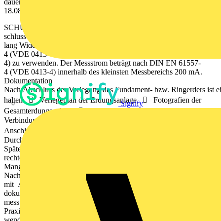
dauerhaft korrosions - beständig ja ja nein nein jb2015_et.indb 94
18.08.2014 12:53:24 Uhr
SCHUTZMASSNAHMEN 3 95
schlussteilen durchgeführt werden. Die Messungen mussten bis-
lang Widerstandswerte ≤ 1 Ω aufweisen. In der neuen Ausgabe der D
4 (VDE 0413-
4) zu verwenden. Der Messstrom beträgt nach DIN EN 61557-
4 (VDE 0413-4) innerhalb des kleinsten Messbereichs 200 mA.
Dokumentation
Nach Abschluss der Verlegung des Fundament- bzw. Ringerders ist e
halten:  Verlegeplan der Erdungsanlage,  Fotografien der
Signify
Gesamterdungsanlage,  Detailaufnahmen von
Verbindungsstellen, z. B. zu Haupterdungs- schienen,
Anschlussteilen der Blitzschutzanlage,  Ergebnisse der
Durchgangsmessungen.
Später nicht mehr zugängliche Teile sind gemäß DIN 18014 Abschnit
rechte Installation auch nach dem Einbringen des Betons zweifels
Mangelfreiheit der Werkleistung zu belegen.
Nach Abschluss der Arbeiten wird dem Auftraggeber ein Protokoll
mit Angaben zum Gebäude, des Errichters und der Erdungsanlage
dokumentation und der messtechnische Nachweis, wie Durchgangs-
messung und ggf. auch Erdausbreitungswiderstand (abhängig von de
Praxistipp 1: Der Errichter der Erdungsanlage muss die ver-
wendeten Verbindungsbauteile und abgehenden Anschlussfahnen/Ansc