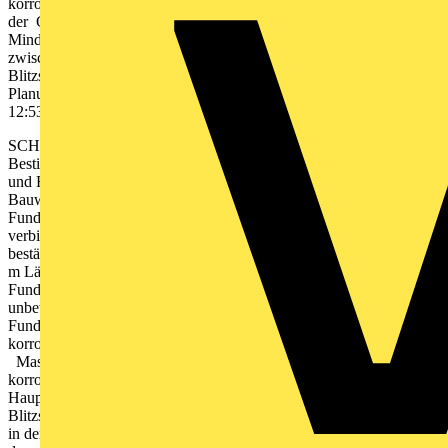
korrosions- beständig Potentialaus- gleichsleiter innerhalb
der Gebäudefun- damente, Ma- schenweite ≤ 20 m x 20 m
Mindestens alle 20 m des Gebäudeumfangs eine V er - bindung
zwischen Ringerder und Potentialausgleichslei- ter , bei
Blitzschutzsystemen mindestens eine V erbindung je Ableitung.
Planungsbeginn ja ja nein nein jb2015_et.indb 93 18.08.2014
12:53:23 Uhr
SCHUTZMASSNAHMEN 3 94 Bild 6: Entscheidungshilfe zur
Bestimmung der Maschenweite und W erkstoffe von Ringerdern
und Fundamenterdern (T eil 2/2) Einzelfundamente z. B. für
Bauwerksstützen vorhanden? bewehrte Fundamente?
Fundmenterder aller Einzel- fundamente zum geschlos- senen Ring
verbinden Maschenweite ≤ 20 m x 20 m dauerhaft korrosions -
beständig jedes Fundament mit einem Fundamenterder von ≥ 2,5
m Länge ausrüsten Alle 2 m eine V erbindung des
Fundamenterders/ Potentialausgleichsleiters mit der Armierung
unbewehrte Fundamente/Faserbeton/ W alzbeton?
Fundamenterder Maschenweite von ≤ 20 m x 20 m i.d.R.
korrosions - beständig Dokumentation und Ende Fundamenterder
Maschenweite von ≤ 20 m x 20 m i.d.R. dauerhaft
korrosions beständig Anschlussteile für den Anschluss an die
Haupter - dungsschiene, Ableitungen eines
Blitzschutzsystems; Anschlussfahnen sollten von der Eintrittsstelle
in den jeweiligen Raum eine Länge von mindestens 1,5 m haben