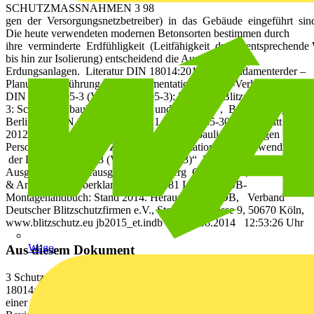
SCHUTZMASSNAHMEN 3 98
gen der Versorgungsnetzbetreiber) in das Gebäude eingeführt sind
Die heute verwendeten modernen Betonsorten bestimmen durch
ihre verminderte Erdfühligkeit (Leitfähigkeit durch entsprechende 
bis hin zur Isolierung) entscheidend die Ausfüh-rung der
Erdungsanlagen. Literatur DIN 18014:2014-03 „Fundamenterder –
Planung, Ausführung und Dokumentation“, Beuth-Verlag, Berlin
DIN EN 62305-3 (VDE 0185-305-3): 2011-10 „Blitzschutz – Teil
3: Schutz von baulichen Anlagen und Personen“, Beuth-Verlag,
Berlin DIN EN 62305-3 Beiblatt 1 (VDE 0185-305-3 Beiblatt 1):
2012-10 „Blitzschutz – Teil 3: Schutz von baulichen Anlagen und
Perso-nen – Beiblatt 1: Zusätzliche Informationen zur Anwendung
der DIN EN 62305-3 (VDE 0185-305-3)“ Betontechnische Daten:
Ausgabe 2009, Herausgeber: Heidelberg Cement AG, Entwicklung
& Anwendung, oberklamweg 6, 69181 Leimen VDB-
Montagehandbuch: Stand 2014. Herausgeber: VDB, Verband
Deutscher Blitzschutzfirmen e.V., Steinfelder Gasse 9, 50670 Köln,
www.blitzschutz.eu jb2015_et.indb 98 18.08.2014 12:53:26 Uhr
Wago
Aus diesem Dokument
3 SchutzmaSSnahmen Fundamenterder gem neuer DIN
18014:2014-03 Reyno Thormhlen Wird eine Erdungsanlage als Teil
einer elektrischen Anlage errichtet, so haben sich seit der vorletzten