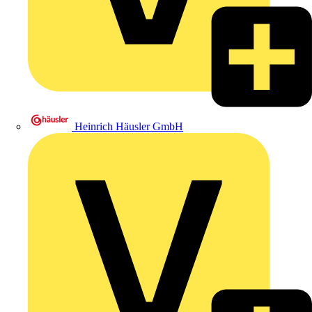
Heinrich Häusler GmbH