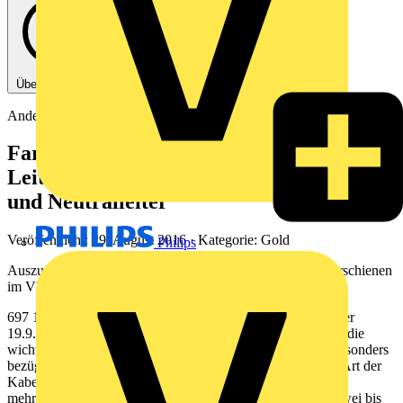
Über diese PDF
Andere
Farbige Kennzeichnung von Kabeln und
Leitungen | Besonderheiten für Schutz
und Neutralleiter
Veröffentlicht: 29. August 2016
· Kategorie: Gold
Philips
Auszug aus dem Fachbuch "VDE 0100 und die Praxis", erschienen
im VDE Verlag.
697 19 19.9.5 Besonderheiten für Schutz- und Neutralleiter
19.9.5.1 Allgemeine Festlegungen In Tabelle 19.10 werden die
wichtigsten Informationen zum Thema Kennzeich-nung, besonders
bezüglich der Schutz- und Neutralleiter, zusammengefasst. Art der
Kabel/Leitung Schutzleiter Neutralleiter Sonstige Leiter 1
mehradrige Kabel/ Leitungen und flexible Leitungen mit zwei bis