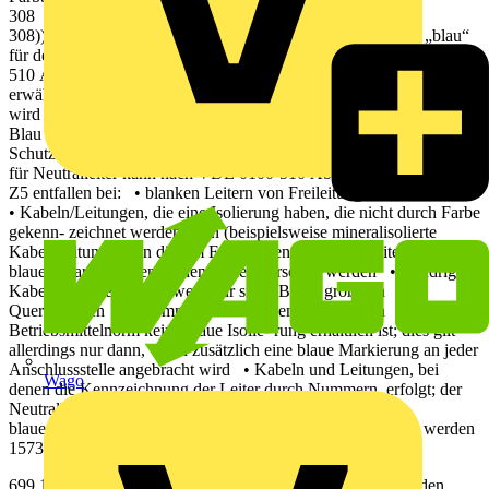
308 (umgesetzt in DIN VDE 0293-308 (VDE 0293-
308)) bereits der Fall ist.“ Damit ist die Farbkennzeichnung „blau“
für den Neutralleiter festgelegt. In DIN VDE 0100-
510 Abschnitt 514.3.Z4 wird allerdings die Ausnahme
erwähnt, dass dann, wenn kein Neutralleiter im Stromkreis benötigt
wird und somit keine Verwechselung vorkommen kann, die Farbe
Blau auch für andere Leiter (selbst-verständlich außer für
Schutzleiter) verwendet werden kann. Diese Farbkennzeichnung
für Neutralleiter kann nach VDE 0100-510 Abschnitt 514.3.Z2 bis
Z5 entfallen bei: • blanken Leitern von Freileitungen
• Kabeln/Leitungen, die eine Isolierung haben, die nicht durch Farbe
gekenn- zeichnet werden kann (beispielsweise mineralisolierte
Kabel/Leitungen); in diesem Fall müssen die Neutralleiter mit
blauen Markierungen an den Enden versehen werden • einadrigen
Kabeln und Leitungen, wenn für sie z. B. bei größeren
Querschnitten (ab 16 mm 2 ) nach der entsprechenden
Betriebsmittelnorm keine blaue Isolie- rung erhältlich ist; dies gilt
allerdings nur dann, wenn zusätzlich eine blaue Markierung an jeder
Anschlussstelle angebracht wird • Kabeln und Leitungen, bei
Wago
denen die Kennzeichnung der Leiter durch Nummern erfolgt; der
Neutralleiter muss aber auch hier mit einer zusätzlichen
blauen Markierung an jeder Anschlussstelle gekennzeichnet werden
1573vde19.indd 698 01.09.2014 16:15:18
699 19 19.9.5.3 Die Kennzeichnung des PEN-Leiters In den