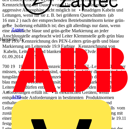
Kennzeichnung auf Dauer wegen Umweltein- flüssen wie
aggressive Atmosphäre nicht möglich ist • einadrigen Kabeln und
Leitungen, wenn für sie z. B. bei größeren Querschnitten (ab
16 mm 2 ) nach der entsprechenden Betriebsmittelnorm keine grün-
gelbe Isolierung erhältlich ist; dies gilt allerdings nur dann, wenn
Zaptec
eine zusätzliche blaue und grün-gelbe Markierung an jeder
Anschlussstelle angebracht wird Leiter Klemmstelle gelb grün blau
Hersteller
35
Bild 19.6 Kennzeichnung des PEN-Leiters grün-gelb und blaue
Markierung am Leiterende 19.9 Farbige Kennzeichnung von
Kabeln, Leitungen und blanken Schienen 1573vde19.indd 699
01.09.2014 16:15:18
700 19 19.9.5.4 Die Kennzeichnung des PEL-Leiters PEL-Leiter
müssen, sofern sie isoliert sind, durchgehend über die gesamte Lei-
tungslänge grün-gelb gekennzeichnet sein, und an den Leiterenden
blau markiert werden. Die zusätzlichen blauen Markierungen an den
Leiterenden dürfen entfal-len, wenn eine der beiden folgenden
Anforderungen erfüllt ist: • in elektrischen Geräten, wenn
ABB
entsprechende Anforderungen in bestimmten Produktnormen
enthalten oder in einem Land gegeben sind • in Kabel- und
Leitungssystemen, die in der Industrie eingesetzt werden, falls vom
zuständigen Komitee so entschieden Wenn eine Verwechslung mit
einem PEN- oder PEM-Leiter möglich ist, muss die in Tabelle 19.11
festgelegte alphanumerische Kennzeichnung an den
Leiterenden angebracht werden. 19.9.5.5 Die Kennzeichnung des