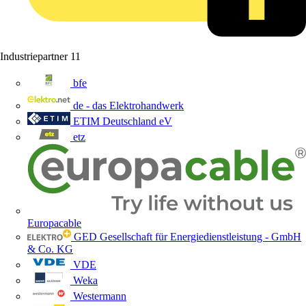
Industriepartner
11
bfe
de - das Elektrohandwerk
ETIM Deutschland eV
etz
Europacable
GED Gesellschaft für Energiedienstleistung - GmbH
& Co. KG
VDE
Weka
Westermann