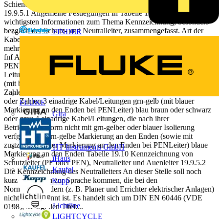
Schienen 697 19.9.5 Besonderheiten fr Schutz- und Neutralleiter
19.9.5.1 Allgemeine Festlegungen In Tabelle 19.10 werden die
wichtigsten Informationen zum Thema Kennzeichnung, besonders
bezglich der Schutz- und Neutralleiter, zusammengefasst. Art der
FINDER
Kabel/Leitung Schutzleiter Neutralleiter Sonstige Leiter 1
mehradrige Kabel/ Leitungen und flexible Leitungen mit zwei bis
fnf Adern grn-gelb (mit blauer Markierung an den Enden bei
PENLeiter) blau braun oder schwarz oder grau 2 mehradrige Kabel/
Leitungen und flexible Leitungen mit mehr als fnf Adern grn-gelb
(mit blauer Markierung an den Enden bei PENLeiter) blau oder
Zahlen mit blauer Markierung an den Enden Farben auer grn-gelb
oder Zahlen 3 einadrige Kabel/Leitungen grn-gelb (mit blauer
FLUKE
Markierung an den Enden bei PENLeiter) blau braun oder schwarz
Gira
oder grau 4 einadrige Kabel/Leitungen, die nach ihrer
Betriebsmittelnorm nicht mit grn-gelber oder blauer Isolierung
verfgbar sind grn-gelbe Markierung an den Enden (sowie mit
zustzlicher blauer Markierung an den Enden bei PENLeiter) blaue
HT Instruments GmbH
Markierung an den Enden Tabelle 19.10 Kennzeichnung von
iHaus
Schutzleiter (PE oder PEN), Neutralleiter und Auenleiter 19.9.5.2
Kaufel
Die Kennzeichnung des Neutralleiters An dieser Stelle soll noch
kurz eine Norm zur Sprache kommen, die bei den
Kopp
Normenanwendern (z. B. Planer und Errichter elektrischer Anlagen)
nicht sehr bekannt ist. Es handelt sich um DIN EN 60446 (VDE
Lichtline
0198); sie trgt den Titel:...
LIGHTCYCLE