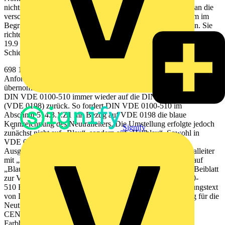
nichts geändert. Diese Norm richtete sich genau genommen an die
verschiedenen Normungskomi-tees, die bei irgendeiner Norm im
Begriff sind, Aussagen zu Leiterkennzeichnungen zu machen. Sie
richtet sich also in erster Linie nicht an den Planer und Errichter.
19.9 Farbige Kennzeichnung von Kabeln, Leitungen und blanken
Schienen 1573vde19.indd 697 01.09.2014 16:15:18
698 19 19 Allgemeines über Kabel und Leitungen Ihre
Anforderungen werden jedoch in anderen Normen verbindlich
übernommen. In Bezug auf die Kennzeichnung von Leitern greift
DIN VDE 0100-510 immer wieder auf die DIN EN 60446
(VDE 0198) zurück. So fordert DIN VDE 0100-510 im
Abschnitt 514.3.1.Z1 mit Bezug auf VDE 0198 die blaue
Kennzeichnung des Neutralleiters. Die Umstellung erfolgte jedoch
Signify
zunächst nicht auf „Blau“, sondern auf „Hellblau“. Sowohl in
VDE 0100, Ausgabe 1973 als auch in VDE 0100-510,
Ausgabe 1995 wurde die Farbkennzeichnung für den Neutralleiter
mit „Hellblau“ angegeben. Die Umstellung von „Hellblau“ auf
„Blau“ erfolgte erst Jahre später: In dem 2003 erschienenen Beiblatt
zur VDE 0100-510 (DIN VDE 0100-510 Bbl 1 (VDE 0100-
510 Bbl 1):2003-06) heißt es hierzu wörtlich: „Im Bestimmungstext
von DIN EN 60446 (VDE 0198) wird als Farbbezeich-nung für die
Neutralleiterfunktion noch „Hellblau“ verwendet. Bei
CENELEC wurde entschieden, nur noch „Blau“ als
Farbbezeichnung zu verwenden, wie es in HD