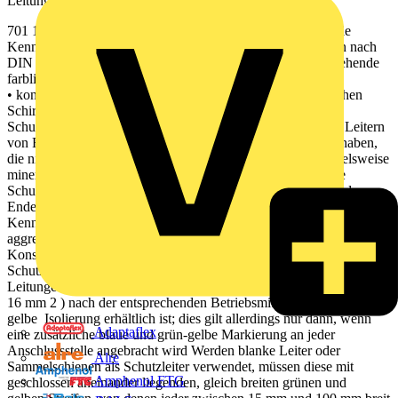
Leitungen 1573vde19.indd 700 01.09.2014 16:15:18
701 19 Neben diesen grundsätzlichen Anforderungen an die
Kennzeichnung gibt es na-türlich auch Ausnahmen. So kann nach
DIN VDE 0100-510 Abschnitt 514.3.Z3 bis Z5 die durchgehende
farbliche Kennzeichnung Grün-Gelb entfallen bei:
• konzentrischen Leitern von Kabeln/Leitungen • metallischen
Schirmen oder Bewehrungen von Kabeln/Leitungen, die als
Schutzleiter oder PEN-Leiter verwendet werden • blanken Leitern
von Freileitungen • Kabeln/Leitungen, die eine Isolierung haben,
die nicht durch Farbe gekenn- zeichnet werden kann (beispielsweise
mineralisolierte Kabel/Leitungen); in diesem Fall müssen die
Schutzleiter mit zusätzlichen grün-gelben Markierun-gen an den
Enden versehen werden • blanken Leitern, bei denen eine
Kennzeichnung auf Dauer wegen Umweltein- flüssen wie
aggressive Atmosphäre nicht möglich ist • metallischen
Konstruktionsteilen oder fremden leitfähigen Teilen, die als
Schutzleiter verwendet werden • einadrigen Kabeln und
Leitungen, wenn für sie z. B. bei größeren Querschnitten (ab
16 mm 2 ) nach der entsprechenden Betriebsmittelnorm keine grün-
gelbe Isolierung erhältlich ist; dies gilt allerdings nur dann, wenn
Adaptaflex
eine zusätzliche blaue und grün-gelbe Markierung an jeder
Anschlussstelle angebracht wird Werden blanke Leiter oder
Alre
Sammelschienen als Schutzleiter verwendet, müssen diese mit
Amphenol FTG
geschlossen aneinander liegenden, gleich breiten grünen und