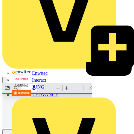
Enwitec
Interact
JUNG
LEDVANCE