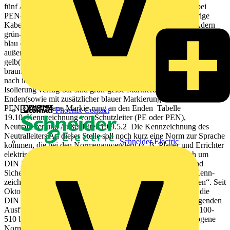
fünf Adern grün-gelb(mit blauer Markierung an den Enden bei
PEN-Leiter) blau braun oder schwarz oder grau 2 mehradrige
Kabel/ Leitungen und flexible Leitungen mit mehr als fünf Adern
grün-gelb(mit blauer Markierung an den Enden bei PEN-Leiter)
blau oder Zah-len mit blauer Markierung an den Enden Farben
außer grün-gelb oder Zahlen 3 einadrige Kabel/Leitungen grün-
gelb(mit blauer Markierung an den Enden bei PEN-Leiter) blau
braun oder schwarzoder grau 4 einadrige Kabel/Lei- tungen, die
nach ihrer Betriebsmittelnorm nicht mit grün-gelber oder blauer
Isolierung verfüg-bar sind grün-gelbe Markierung an den
Enden(sowie mit zusätzlicher blauer Markierung an den Enden bei
PEN-Leiter) blaue Markie-rung an den Enden Tabelle
Phoenix Contact
19.10 Kennzeichnung von Schutzleiter (PE oder PEN),
Neutralleiter und Außenleiter 19.9.5.2 Die Kennzeichnung des
Neutralleiters An dieser Stelle soll noch kurz eine Norm zur Sprache
Schneider Electric
kommen, die bei den Normenanwendern (z. B. Planer und Errichter
elektrischer Anlagen) nicht sehr bekannt ist. Es handelt sich um
DIN EN 60446 (VDE 0198); sie trägt den Titel: „Grund- und
Sicherheitsregeln für die Mensch-Maschine-Schnittstelle – Kenn-
zeichnung von Leitern durch Farben oder numerische Zeichen“. Seit
Oktober 2011 wurden die Anforderungen aus VDE 0198 in die
DIN EN 60445 (VDE 0197):2011-10 übernommen. Die folgenden
Ausführungen, die sich auf Anforderungen aus DIN VDE 0100-
510 beziehen, beziehen sich jedoch noch auf die zurückgezogene
Norm VDE 0198. Inhaltlich hat sich dadurch jedoch