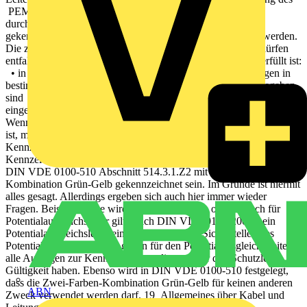
PEM-Leiters PEM-Leiter müssen, sofern sie isoliert sind,
durchgehend über die gesamte Lei-tungslänge grün-gelb
gekennzeichnet sein, und an den Leiterenden blau markiert werden.
Die zusätzlichen blauen Markierungen an den Leiterenden dürfen
entfal-len, wenn eine der beiden folgenden Anforderungen erfüllt ist:
• in elektrischen Geräten, wenn entsprechende Anforderungen in
bestimmten Produktnormen enthalten oder in einem Land gegeben
sind • in Kabel- und Leitungssystemen, die in der Industrie
eingesetzt werden, falls vom zuständigen Komitee so entschieden
Wenn eine Verwechslung mit einem PEN- oder PEL-Leiter möglich
ist, muss die in Tabelle 19.11 festgelegte alphanumerische
Kennzeichnung an den Leiterenden angebracht werden. 19.9.5.6
Kennzeichnung von Schutzleitern (PE) Schutzleiter müssen nach
DIN VDE 0100-510 Abschnitt 514.3.1.Z2 mit der Zwei-Farben-
Kombination Grün-Gelb gekennzeichnet sein. Im Grunde ist hiermit
alles gesagt. Allerdings ergeben sich auch hier immer wieder
Fragen. Beispielsweise wird darüber diskutiert, ob dies auch für
Potentialausgleichsleiter gilt. Nach DIN VDE 0100-200 ist ein
Potentialausgleichsleiter ein Schutzleiter zum Sicherstellen des
Potentialausgleichs. Somit gelten für den Potentialausgleichs-leiter
alle Aussagen zur Kennzeichnung, die auch für den Schutzleiter
Gültigkeit haben. Ebenso wird in DIN VDE 0100-510 festgelegt,
dass die Zwei-Farben-Kombination Grün-Gelb für keinen anderen
ABN
Zweck verwendet werden darf. 19 Allgemeines über Kabel und