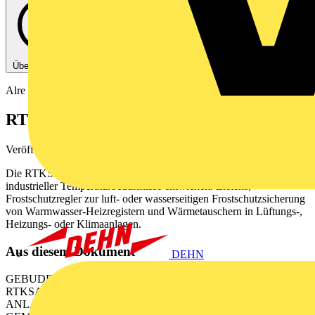
Über diese PDF
Alre
RTKSA Der Anlagenregler.
Veröffentlicht: 2. November 2023
· Kategorie: Broschüre
Die RTKSA Reihe wurde speziell für den Gebrauch verschiedener
industrieller Temperaturbedürfnisse entwickelt. Erstens,
Frostschutzregler zur luft- oder wasserseitigen Frostschutzsicherung
von Warmwasser-Heizregistern und Wärmetauschern in Lüftungs-,
Heizungs- oder Klimaanlagen.
Aus diesem Dokument
DEHN
GEBUDEAUTOMATION REGELTECHNIK SENSORIK
RTKSA Der Anlagenregler. THERMOSTATE FR
ANLAGENTECHNIK NEU GEDACHT UND SCHN