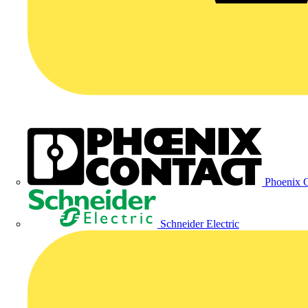
Phoenix C
Schneider Electric