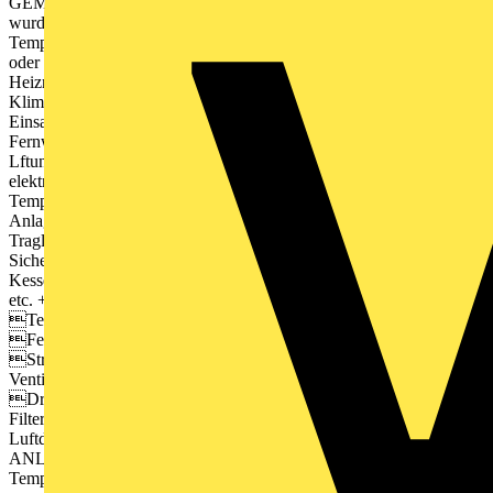
GEMACHT ANWENDUNGS BEISPIELE: Die RTKSA Reihe
wurde speziell fr den Gebrauch verschiedener industrieller
Temperaturbedrfnisse entwickelt. Erstens, Frostschutzregler zur luft-
oder wasserseitigen Frostschutzsicherung von Warmwasser-
Heizregistern und Wrmetauschern in Lftungs-, Heizungs- oder
Klimaanlagen. Zweitens, Universalkapillarthermostate fr den
Einsatz in der Heiztechnik in Kesselanlagen oder Speichern,
Fernwrmebergabestationen und Wrmebertragungsanlagen, in der
Lftungstechnik als Zuluftberwachung oder als Begrenzer von
elektrischen Heizregistern sowie zur Regelung und berwachung von
Temperaturen an Rohrleitungen und Behltern. Und drittens,
Anlagenraum-Thermostate fr den Einsatz in Industrie-, Messe-,
Traglufthallen und Gewchshusern. + Temperaturregelung /
Sicherheitstemperaturbegrenzung, z. B. in Luftkanlen,
Kesselanlagen, Speichern, Heizregistern, Brennern, Rohrleitungen
etc. + Frostschutzsicherung von Warmwasserheizregistern +
Temperatur- und Feuchteregelung in Schaltschrnken +
Feuchtereglung von Lftungs- und Klimakanlen +
Strmungsberwachung, z.B. in Kanlen, Zu- und Abluftgerte von
Ventilatoren, Wasserleitungen, l-, Khl-, Schmierkreislufe etc. +
Druckberwachung von gasfrmigen Medien, z. B. fr
Filterberwachung, Abzgen, Ventilatoren, Heizregistern,
Luftdruckmangelsicherung, Grenzwertregler
ANLAGENTECHNIK + in 2 Varianten verfgbar: -
Temperaturregler...