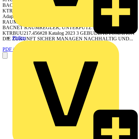
BACNET RAUMREGLER, UNTERPUTZ
KTRBUU217.456#07 BACnet Raumregler KTRBUu 15
Adaption alre BACnet Einzelraumregler  20 BACNET
RAUMREGLER, UNTERPUTZ KTRBUU217.456#56
BACNET RAUMREGLER, UNTERPUTZ
KTRBUU217.456#28 Katalog 2023 3 GEBUDEAUTOMATION
Philips
DIE ZUKUNFT SICHER MANAGEN NACHHALTIG UND...
PDF öffnen