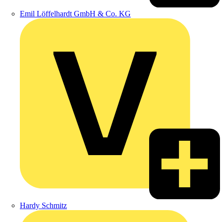
Emil Löffelhardt GmbH & Co. KG
Hardy Schmitz