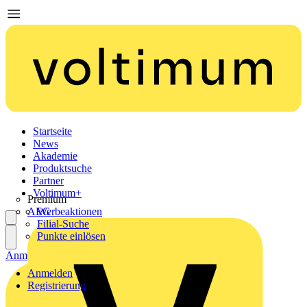
Startseite
News
Akademie
Produktsuche
Partner
Voltimum+
Premium
AEG
Werbeaktionen
Filial-Suche
Punkte einlösen
Anmelden
Registrierung
Anmelden
Registrierung