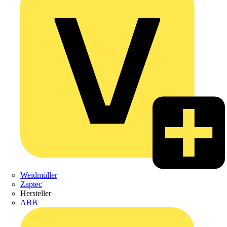
Weidmüller
Zaptec
Hersteller
ABB