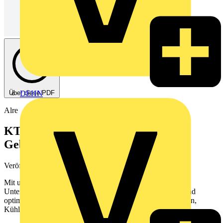
Über diese PDF
DEHN
Alre
KTRBUu. Der BACnet
Gebäudeautomatisator.
Veröffentlicht: 8. September 2023
· Kategorie: Flyer
Mit unserem BACnet Raumregler – dem einzigen BACnet
Unterputzregler am Markt – steuern, regeln, überwachen und
optimieren Sie alle zentralen Gebäudefunktionen wie Heizen,
Kühlen oder Belüftung.