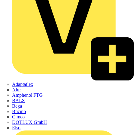
Adaptaflex
Alre
Amphenol FTG
BALS
Bega
Bticino
Cimco
DOTLUX GmbH
Elso