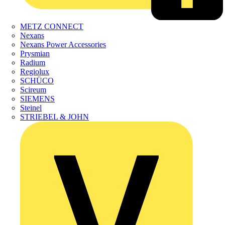
METZ CONNECT
Nexans
Nexans Power Accessories
Prysmian
Radium
Regiolux
SCHÜCO
Scireum
SIEMENS
Steinel
STRIEBEL & JOHN