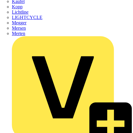
Kaufel
Kopp
Lichtline
LIGHTCYCLE
Megger
Mersen
Merten