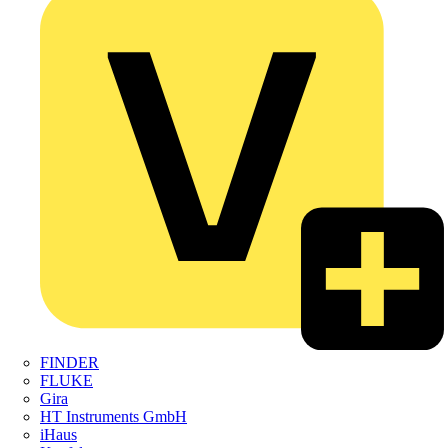
FINDER
FLUKE
Gira
HT Instruments GmbH
iHaus