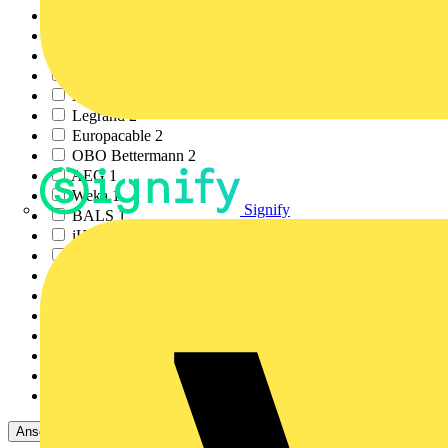
Katimex
4
Regiolux
3
Wiha
2
Keba
2
Eaton
2
Legrand
2
Europacable
2
OBO Bettermann
2
AEG
1
Weka
1
Signify
BALS
1
iHaus
1
Cimco
1
Kaufel
1
Jokari
1
Andere
1
Signify
1
Philips
1
STRIEBEL & JOHN
1
MITEGRO GmbH & Co. K...
1
Ansehen 35 Mehr
Ansehen Weniger