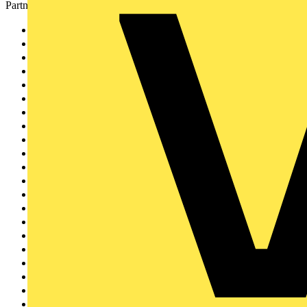
Partner
etz
484
Megger
32
ABB
29
Steinel
25
Phoenix Contact
24
Schneider Electric
17
Maico
15
Voltimum
14
METZ CONNECT
12
Busch-Jaeger
12
bfe
10
SIEMENS
10
DEHN
8
Radium
8
Bticino
8
LEDVANCE
8
Wago
7
Theben
5
evon
4
Gira
4
Knipex
4