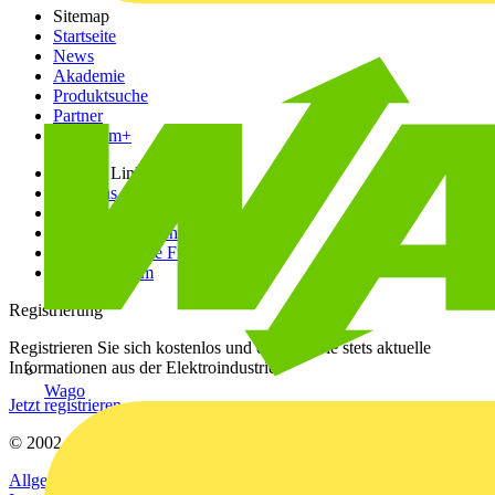
Sitemap
Startseite
News
Akademie
Produktsuche
Partner
Voltimum+
Weitere Links
Über uns
Kontakt
Downloadbereich (PDFs)
Häufig gestellte Fragen
voltimum.com
Registrierung
Registrieren Sie sich kostenlos und erhalten Sie stets aktuelle
Informationen aus der Elektroindustrie.
Wago
Jetzt registrieren
© 2002-
2026
Voltimum
Allgemeine Geschäftsbedingungen
Datenschutzerklärung