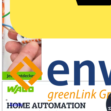
Enwitec