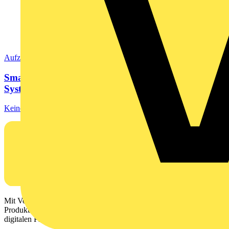
Aufzeichnung
Smart Home weitergedacht - Dieses Smart Home
System...
Keine Vorschau verfügbar.
Mit Voltimum erhalten Elektrofachkräfte Zugang zu Branchennews,
Produktinformationen, Schulungen und Tools – alles auf einer
digitalen Plattform und Community.