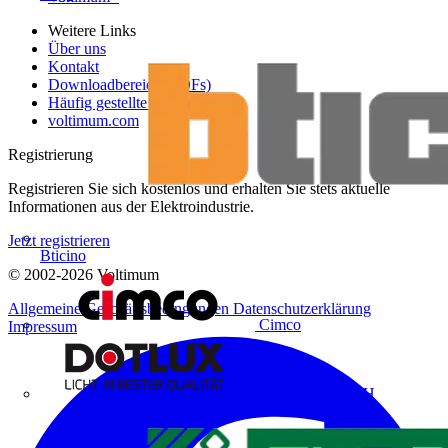
Weitere Links
Über uns
Kontakt
Downloadbereich (PDFs)
Häufig gestellte Fragen
voltimum.com
Registrierung
Registrieren Sie sich kostenlos und erhalten Sie stets aktuelle
Informationen aus der Elektroindustrie.
Jetzt registrieren
Bticino
© 2002-
2026
Voltimum
Allgemeine Geschäftsbedingungen
Datenschutzerklärung
Cimco
Impressum
DOTLUX GmbH