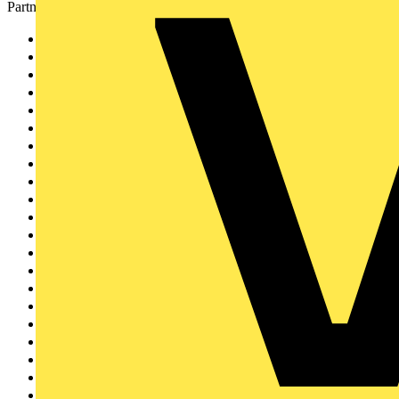
Partner
etz
484
Megger
32
ABB
29
Steinel
25
Phoenix Contact
24
Schneider Electric
17
Maico
15
Voltimum
14
METZ CONNECT
12
Busch-Jaeger
12
bfe
10
SIEMENS
10
DEHN
8
Radium
8
Bticino
8
LEDVANCE
8
Wago
7
Theben
5
evon
4
Gira
4
Knipex
4