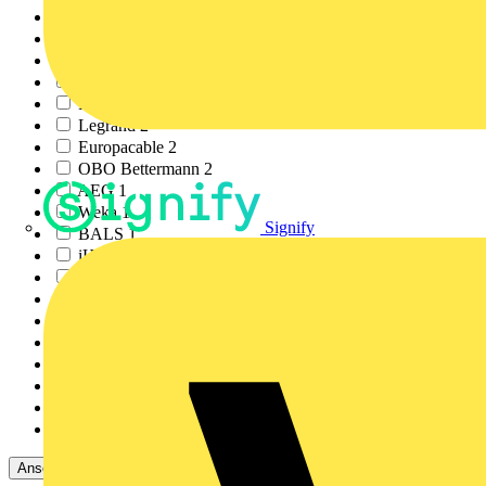
Katimex
4
Regiolux
3
Wiha
2
Keba
2
Eaton
2
Legrand
2
Europacable
2
OBO Bettermann
2
AEG
1
Weka
1
Signify
BALS
1
iHaus
1
Cimco
1
Kaufel
1
Jokari
1
Andere
1
Signify
1
Philips
1
STRIEBEL & JOHN
1
MITEGRO GmbH & Co. K...
1
Ansehen 35 Mehr
Ansehen Weniger