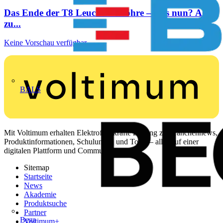
Das Ende der T8 Leuchtstoffröhre – was nun? Alles
zu...
Keine Vorschau verfügbar.
BALS
Mit Voltimum erhalten Elektrofachkräfte Zugang zu Branchennews,
Produktinformationen, Schulungen und Tools – alles auf einer
digitalen Plattform und Community.
Sitemap
Startseite
News
Akademie
Produktsuche
Partner
Bega
Voltimum+