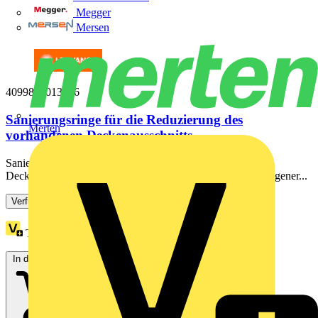
Megger
Mersen
4099854013416
Sanierungsringe für die Reduzierung des
Merten
vorhandenen Deckenausschnitts
Sanierungsringe für die Reduzierung des vorhandenen
Deckenausschnitts. Produkteigenschaften: Material: tiefgezogener...
Verfügbar: 3 Händler
Treuepunkte:
1
In den Warenkorb