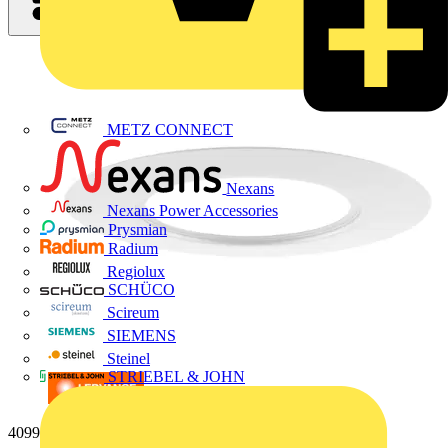
METZ CONNECT
Nexans
Nexans Power Accessories
Prysmian
Radium
Regiolux
SCHÜCO
Scireum
SIEMENS
Steinel
STRIEBEL & JOHN
4099854013355