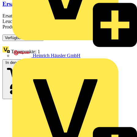
Ersatz-Abdeckung
Ersatz-Abdeckung. Produkteigenschaften: Opale
Leuchtenabdeckung aus PMMA. Schlagfestigkeit: IK03.
Produktvorteile:...
Verfügbar: 3 Händler
Treuepunkte:
1
Heinrich Häusler GmbH
In den Warenkorb