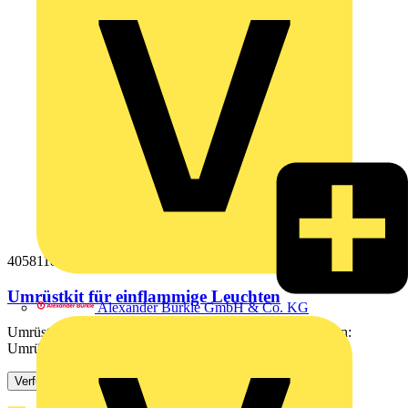
4058118280612
Umrüstkit für einflammige Leuchten
Alexander Bürkle GmbH & Co. KG
Umrüstkit für einflammige Leuchten. Produkteigenschaften:
Umrüstkit enthält alle für die Umverdrahtung benötigten...
Verfügbar: 3 Händler