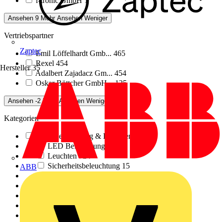
f-tronic GmbH
1
Ansehen 9 Mehr
Ansehen Weniger
Vertriebspartner
Zaptec
Emil Löffelhardt Gmb...
465
Rexel
454
Hersteller
35
Adalbert Zajadacz Gm...
454
Oskar Böttcher GmbH...
125
Ansehen -2 Mehr
Ansehen Weniger
Kategorien
LED Beleuchtung & Leuchten
4485
LED Beleuchtung
3561
Leuchten
724
Sicherheitsbeleuchtung
15
ABB
Gewerbliche Beleuchtung
4
Industriebeleuchtung
189
Elektrokabel & Leitungen
1
Installationsleitungen & Energiekabel
1
Installationsmaterial & Zubehör
62