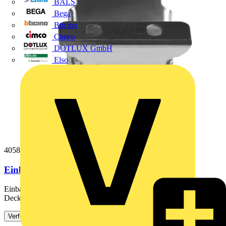
BALS
Bega
Bticino
Cimco
DOTLUX GmbH
Elso
4058075409859
Einbauklemmen für Panel-Leuchten
Einbauklemmen für Panel-Leuchten. Produkteigenschaften:
Deckenstärke: 10 bis 20 mm. Produktvorteile: Passend für den...
Verfügbar: 4 Händler