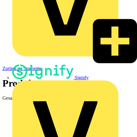
Zurück zu Startseite
Signify
Produkte
Gesamtergebnisse
465