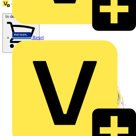
Treuepunkte:
1
In den Warenkorb
Rexel