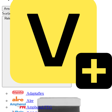
Ansehen 26 Mehr
Ansehen Weniger
Sortieren nach:
Relevanz
Verfügbarkeit
V+ Punkte
Relevanz
Adaptaflex
Alre
Amphenol FTG