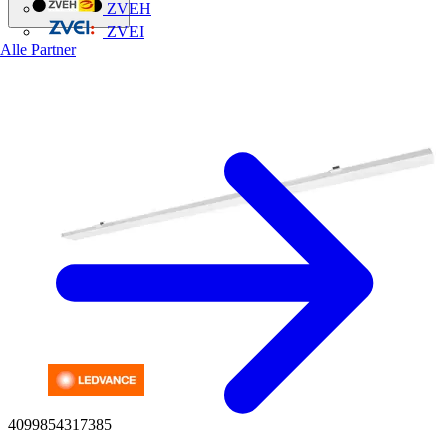
ZVEH
ZVEI
Alle Partner
4099854317385