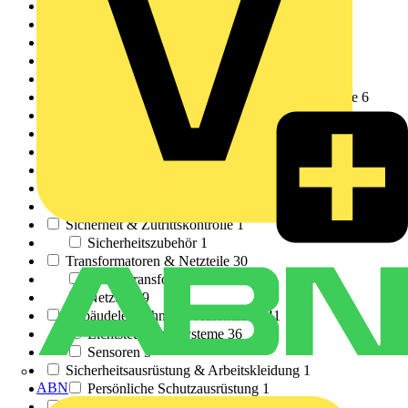
Steckdosen & Schalter
6
Installationszubehör
52
Kabelschellen & Befestigungen
4
Heizung & Lüftung
1
Intelligente Thermostate
1
Klemmen, Steckverbinder & Verbindungselemente
6
Reihenklemmen
1
Industriesteckverbinder
2
Kabelschuhe & Klemmen
3
Leuchtstoff- & HID-Beleuchtung
45
Leuchtstoffröhren & Leuchten
21
HID-Lampen
24
Sicherheit & Zutrittskontrolle
1
Sicherheitszubehör
1
Transformatoren & Netzteile
30
Elektrotransformatoren
21
Netzteile
9
Gebäudeleittechnik & Automation
41
Lichtsteuerungssysteme
36
Sensoren
5
Sicherheitsausrüstung & Arbeitskleidung
1
ABN
Persönliche Schutzausrüstung
1
Sonstiges
16