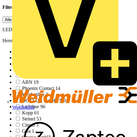
Filter angewendet
2
Alle löschen
LEDVANCE
Leuchtenzubehör
Hersteller
LEDVANCE
465
Philips
369
Busch-Jaeger
12
Signify
8
Schneider Electric
2
ABN
19
Phoenix Contact
14
Weidmüller
3
DOTLUX GmbH
359
Lichtline
96
Weidmüller
Kopp
61
Steinel
53
Cimco
3
Gira
1