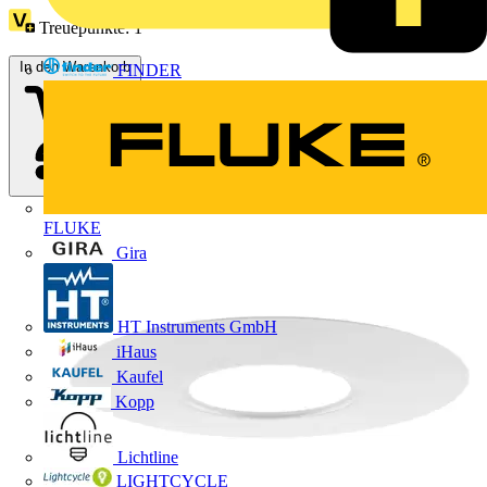
Treuepunkte:
1
In den Warenkorb
FINDER
FLUKE
Gira
HT Instruments GmbH
iHaus
Kaufel
Kopp
Lichtline
LIGHTCYCLE