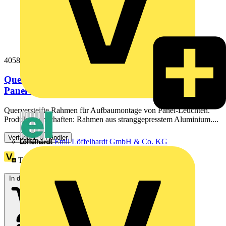
4058075472938
Querversteifte Rahmen für Aufbaumontage von
Panel-Leuchten
Querversteifte Rahmen für Aufbaumontage von Panel-Leuchten.
Produkteigenschaften: Rahmen aus stranggepresstem Aluminium....
Verfügbar: 3 Händler
Emil Löffelhardt GmbH & Co. KG
Treuepunkte:
1
In den Warenkorb