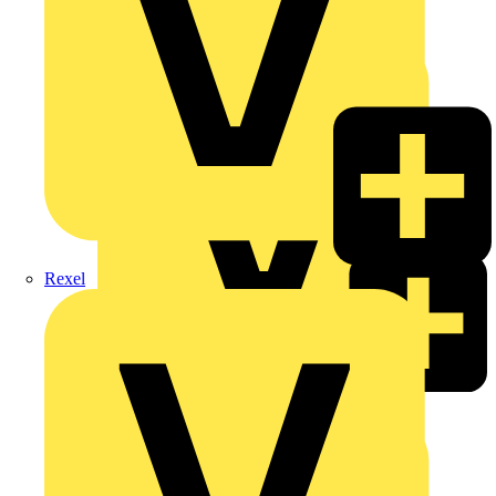
Hillmann & Ploog GmbH & Co. KG
Oskar Böttcher GmbH & Co. KG
Rexel
Rexel