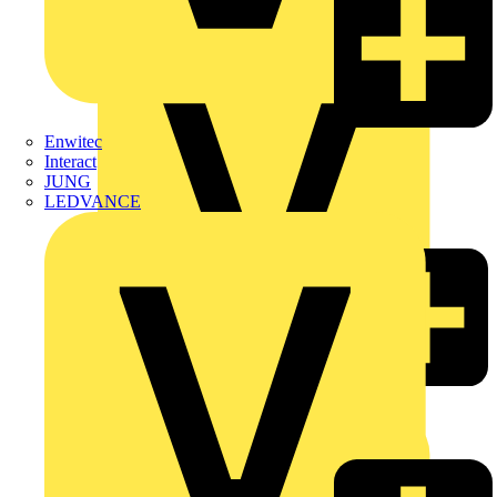
Premium
AEG
Enwitec
Interact
JUNG
LEDVANCE
Busch-Jaeger