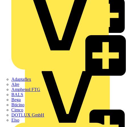
Weidmüller
Zaptec
Hersteller
ABB
Adaptaflex
Alre
Amphenol FTG
BALS
Bega
Bticino
Cimco
DOTLUX GmbH
Elso