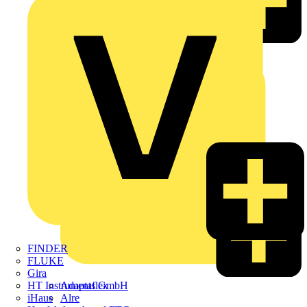
ABN
FINDER
FLUKE
Gira
Adaptaflex
HT Instruments GmbH
Alre
iHaus