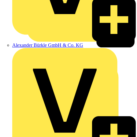
Alexander Bürkle GmbH & Co. KG
Zumtobel
Vertriebspartner
Adalbert Zajadacz GmbH & Co. KG