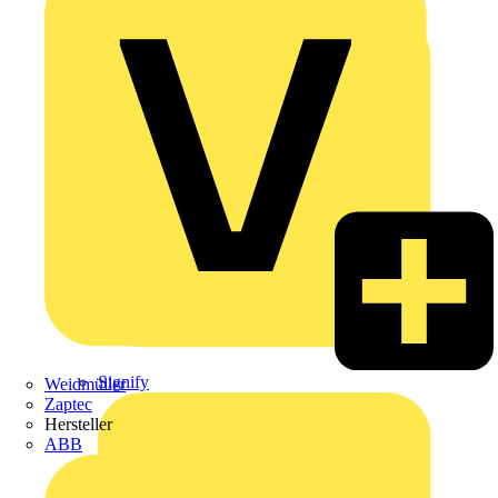
Schneider Electric
Signify
Weidmüller
Zaptec
Hersteller
ABB