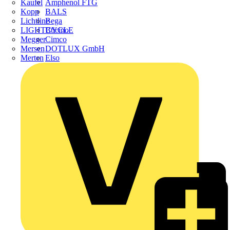
Amphenol FTG
Kaufel
BALS
Kopp
Bega
Lichtline
Bticino
LIGHTCYCLE
Cimco
Megger
DOTLUX GmbH
Mersen
Elso
Merten