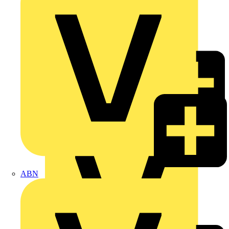
Wago
ABN