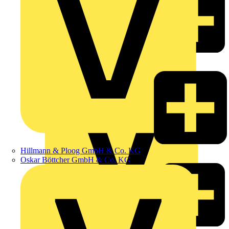
Heinrich Häusler GmbH
Hillmann & Ploog GmbH & Co. KG
Oskar Böttcher GmbH & Co. KG