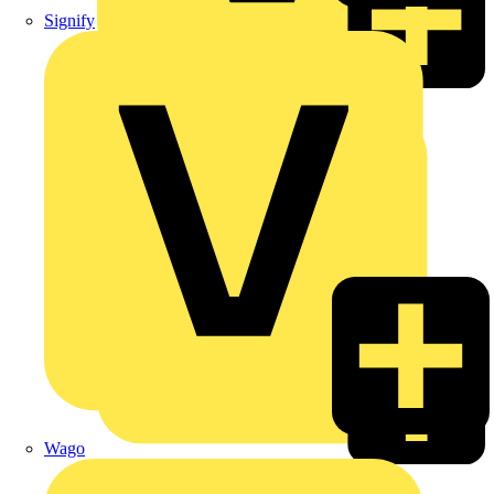
Signify
Philips
Wago
Phoenix Contact