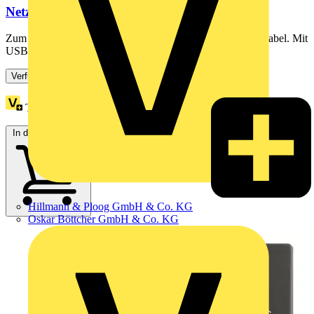
Netzteil-Einsatz mit USB A/C
Zum Laden und Versorgen mobiler Endgeräte über USB-Kabel. Mit
USB Typ A und USB Typ C Steckbuchse. Gleichzeitiges...
Verfügbar: 3 Händler
Treuepunkte:
1
In den Warenkorb
Hillmann & Ploog GmbH & Co. KG
Oskar Böttcher GmbH & Co. KG