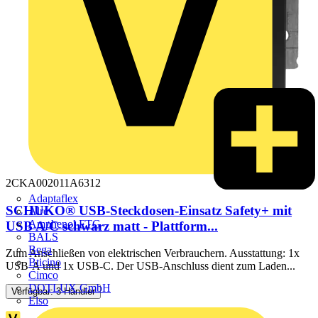
2CKA002011A6312
Adaptaflex
SCHUKO® USB-Steckdosen-Einsatz Safety+ mit
Alre
Amphenol FTG
USB A/C schwarz matt - Plattform...
BALS
Bega
Zum Anschließen von elektrischen Verbrauchern. Ausstattung: 1x
Bticino
USB-A und 1x USB-C. Der USB-Anschluss dient zum Laden...
Cimco
DOTLUX GmbH
Verfügbar: 3 Händler
Elso