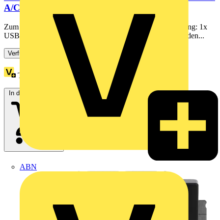
A/C schwarz matt -
Zum Anschließen von elektrischen Verbrauchern. Ausstattung: 1x
USB-A und 1x USB-C. Der USB-Anschluss dient zum Laden...
Verfügbar: 3 Händler
Treuepunkte:
2
In den Warenkorb
ABN