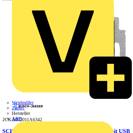
Weidmüller
Zaptec
Hersteller
ABB
2CKA002011A6342
SCHUKO® USB-Steckdose, 2-fach Safety+ mit USB