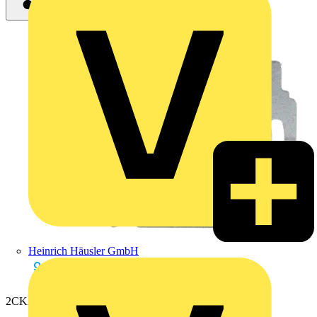
Heinrich Häusler GmbH
2CKA006400A0398