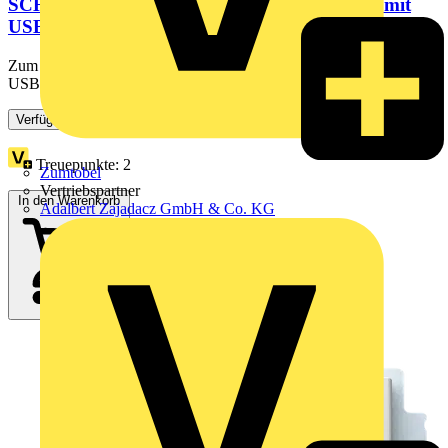
SCHUKO® USB-Steckdosen-Einsatz Safety+ mit
USB A/C studioweiß - Plattform...
Zum Anschließen von elektrischen Verbrauchern. Ausstattung: 1x
USB-A und 1x USB-C. Der USB-Anschluss dient zum Laden...
Verfügbar: 3 Händler
Treuepunkte:
2
Zumtobel
Vertriebspartner
In den Warenkorb
Adalbert Zajadacz GmbH & Co. KG