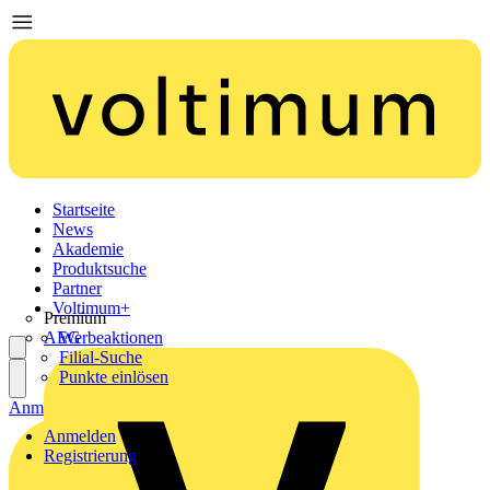
Startseite
News
Akademie
Produktsuche
Partner
Voltimum+
Premium
AEG
Werbeaktionen
Filial-Suche
Punkte einlösen
Anmelden
Registrierung
Anmelden
Registrierung