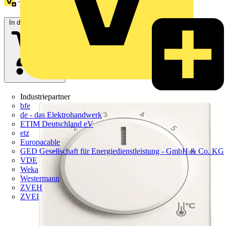
Treuepunkte:
1
In den Warenkorb
Industriepartner
bfe
de - das Elektrohandwerk
ETIM Deutschland eV
etz
Europacable
GED Gesellschaft für Energiedienstleistung - GmbH & Co. KG
VDE
Weka
Westermann
ZVEH
ZVEI