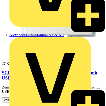
Alexander Bürkle GmbH & Co. KG
2CKA002011A6298
SCHUKO® USB-Steckdosen-Einsatz Safety+ mit
USB A/C alpinweiß -...
Zum Anschließen von elektrischen Verbrauchern. Ausstattung: 1x
USB-A und 1x USB-C. Der USB-Anschluss dient zum Laden...
Verfügbar: 3 Händler