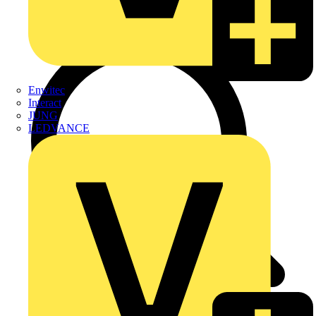
Enwitec
Interact
JUNG
LEDVANCE