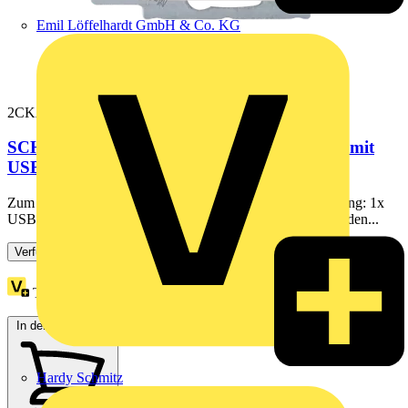
Emil Löffelhardt GmbH & Co. KG
2CKA002011A6296
SCHUKO® USB-Steckdosen-Einsatz Safety+ mit
USB A/C alpinweiß - Reflex SI
Zum Anschließen von elektrischen Verbrauchern. Ausstattung: 1x
USB-A und 1x USB-C. Der USB-Anschluss dient zum Laden...
Verfügbar: 3 Händler
Treuepunkte:
2
In den Warenkorb
Hardy Schmitz