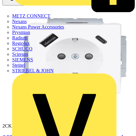
METZ CONNECT
Nexans
Nexans Power Accessories
Prysmian
Radium
Regiolux
SCHÜCO
Scireum
SIEMENS
Steinel
STRIEBEL & JOHN
2CKA002011A6306