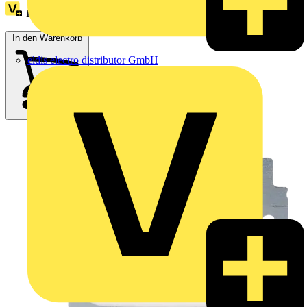
Treuepunkte:
2
In den Warenkorb
eldis electro distributor GmbH