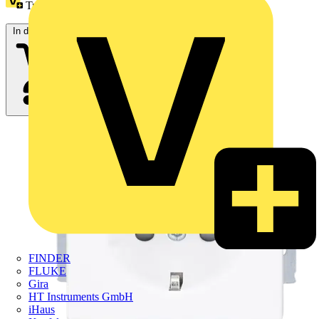
Treuepunkte:
2
In den Warenkorb
FINDER
FLUKE
Gira
HT Instruments GmbH
iHaus