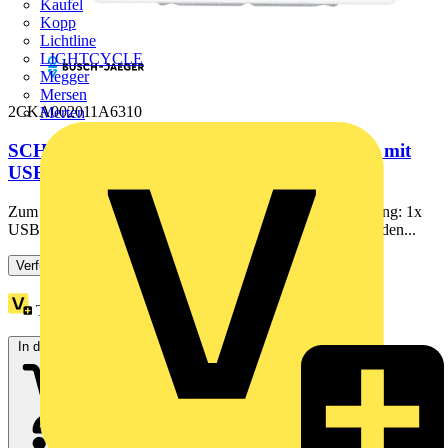
Kaufel
Kopp
Lichtline
LIGHTCYCLE
Megger
Mersen
2CKA002011A6310
Merten
SCHUKO® USB-Steckdosen-Einsatz Safety+ mit
USB A/C studioweiß matt -
Zum Anschließen von elektrischen Verbrauchern. Ausstattung: 1x
USB-A und 1x USB-C. Der USB-Anschluss dient zum Laden...
Verfügbar: 3 Händler
Treuepunkte:
2
In den Warenkorb