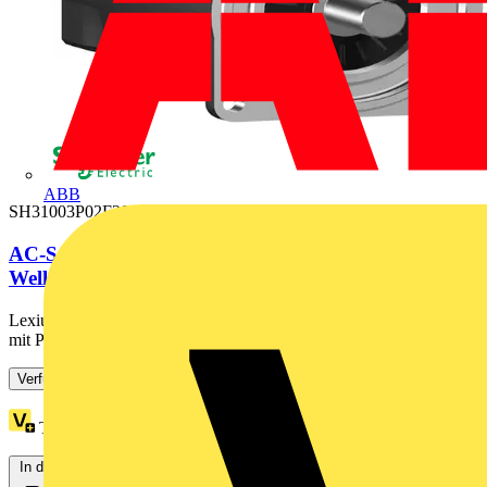
ABB
SH31003P02F2000
AC-Servomotor, 100mm, 8,0Nm, 3Stacks, glatte
Welle, SinCos Multiturn128,...
Lexium SH3 Servomotor für die motion-basierte Automatisierung
mit PacDrive 3. Diese Reihe an AC-Servomotoren weist ein...
Verfügbar: 2 Händler
Treuepunkte:
443
In den Warenkorb