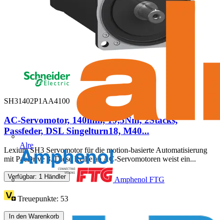
SH31402P1AA4100
AC-Servomotor, 140mm, 19,5Nm, 2Stacks,
Passfeder, DSL Singelturn18, M40...
Alre
Lexium SH3 Servomotor für die motion-basierte Automatisierung
mit PacDrive 3. Diese Reihe an AC-Servomotoren weist ein...
Verfügbar: 1 Händler
Amphenol FTG
Treuepunkte:
53
In den Warenkorb