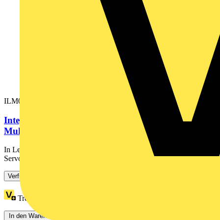
ILM0702P02A0000
Integ. Servomotor- 1,7 Nm - 6000 U/min -
Multip.Drehung - o.Bremse
In Lexium 62 ILM integrierte Servomodule sorgen dafür, dass
Servoantriebe sich nicht mehr im Schaltschrank, sondern im...
Verfügbar: 2 Händler
Treuepunkte:
400
In den Warenkorb