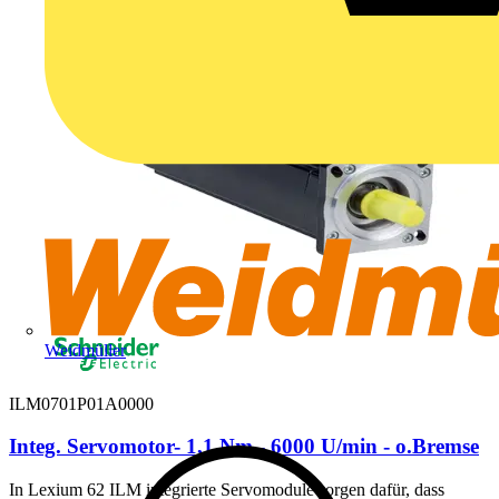
Weidmüller
ILM0701P01A0000
Integ. Servomotor- 1,1 Nm - 6000 U/min - o.Bremse
In Lexium 62 ILM integrierte Servomodule sorgen dafür, dass