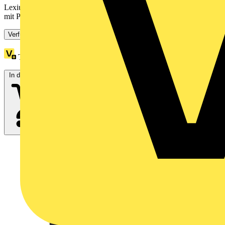
Lexium SH3 Servomotor für die motion-basierte Automatisierung
mit PacDrive 3. Diese Reihe an AC-Servomotoren weist ein...
Verfügbar: 1 Händler
Treuepunkte:
67
In den Warenkorb