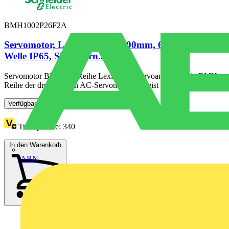
BMH1002P26F2A
Servomotor, Lexium BMH, 100mm, 6,0Nm, glatte
Welle IP65, Singelturn...
Servomotor BMH der Reihe Lexium 32-Servoantriebe. Die BMH-
Reihe der dreiphasigen AC-Servomotoren weist ein mittleres...
Verfügbar: 2 Händler
Treuepunkte:
340
In den Warenkorb
ABN