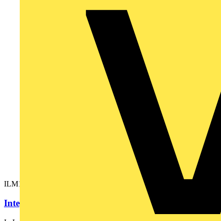
ILM1003P01F0000
Integ. Servomotor- 5,8 Nm - 3000 U/min - m.Bremse