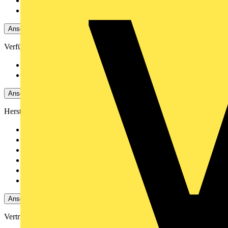
Ja
509
Nein
47
Ansehen -4 Mehr
Verfügbarkeit
Verfügbar
501
Nicht verfügbar
55
Ansehen -4 Mehr
Hersteller
Schneider Electric
501
Wago
1
Merten
6
Elso
1
JUNG
17
Weidmüller
13
Ansehen 4 Mehr
Vertriebspartner