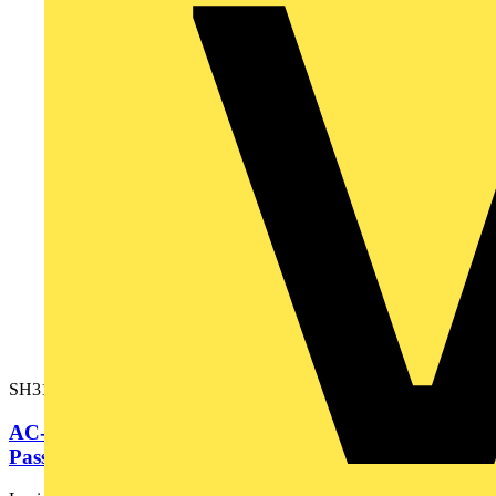
SH31402P1AF4000
AC-Servomotor, 140mm, 19,5Nm, 2Stacks,
Passfeder, DSL Singelturn18, M40...