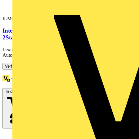
ILM0702P01A0000
Integrierter Servoantrieb Lexium 62 ILM, 70mm,
2Stacks, 0,72kW, 1,7Nm,...
Lexium 62 ILM integrierter Servoantrieb für die motion-basierte
Automatisierung mit PacDrive 3. Die Antriebsreihe...
Verfügbar: 2 Händler
Treuepunkte:
355
In den Warenkorb