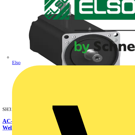
Elso
SH31402P0BF4100
AC-Servomotor, 140mm, 19,5Nm, 2Stacks, glatte
Welle, DSL Multiturn18, M40...