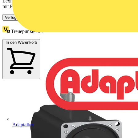
Lexium SH3 Servomotor für die motion-basierte Automatisierung
mit PacDrive 3. Diese Reihe an AC-Servomotoren weist ein...
Verfügbar: 1 Händler
Treuepunkte:
59
In den Warenkorb
Adaptaflex