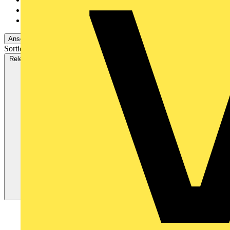
Emil Löffelhardt Gmb...
1282
Oskar Böttcher GmbH...
267
Ansehen -2 Mehr
Sortieren nach:
Relevanz
Verfügbarkeit
V+ Punkte
Relevanz