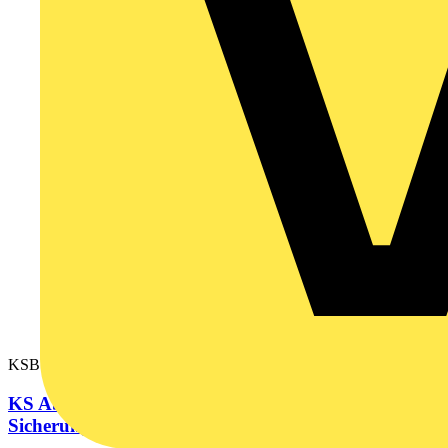
KSB16CN5
KS Abgangsadapter, 16A, 3L+N+PE, für
Sicherungen E14 Neozed