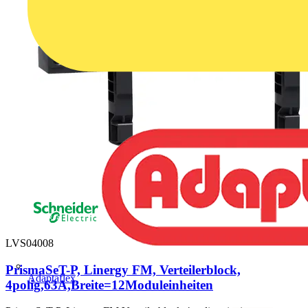
LVS04008
PrismaSeT-P, Linergy FM, Verteilerblock,
Adaptaflex
4polig,63A,Breite=12Moduleinheiten