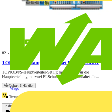
821-109
TOPJOB®S-Hauptverteiler-Set FI,mit Drücker
TOPJOB®S-Hauptverteiler-Set FI; mit DrückerFür die
Hauptverteilung mit zwei FI-Schutzschaltern; beinhaltet alle...
Verfügbar: 3 Händler
Wago
Treuepunkte:
3
In den Warenkorb