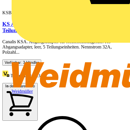
KSB32CM55
KS Abgangsadapter, 32A, 3L+N+PE, leer, 5
Teilungseinheiten
Canalis KSA. Abgangsadapter für Reiheneinbaugeräte. KS
Abgangsadapter, leer, 5 Teilungseinheiten. Nennstrom 32A,
Polzahl...
Verfügbar: 3 Händler
Treuepunkte:
23
In den Warenkorb
Weidmüller