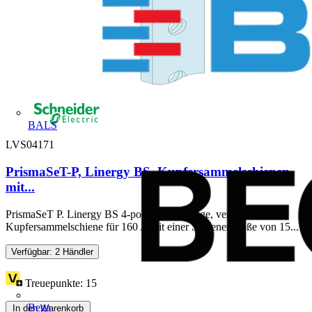
BALS
LVS04171
PrismaSeT-P, Linergy BS, Kupfersammelschienen,
mit...
PrismaSeT P. Linergy BS 4-polige, rückseitige, vertikale
Kupfersammelschiene für 160 A mit einer Schienengröße von 15...
Verfügbar: 2 Händler
Treuepunkte:
15
Bega
In den Warenkorb