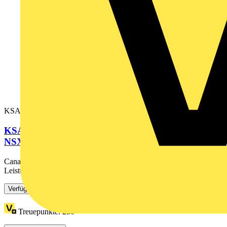
KSA250ABGD4
KSA Endeinspeisung, 250A, für Leistungsschalter
NSX 4pol.,Linksmontage
Canalis KSA, Endeinspeisung links, 250A, Leergehäuse für
Leistungsschalter NSX, Polarität 3L + N + PE, inklusive...
Verfügbar: 2 Händler
Treuepunkte:
250