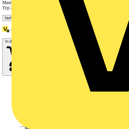
Mastleuchten. Dreipoliger Überspannungsableiter DEHNcord L,
Typ 2...
Verfügbar: 3 Händler
Treuepunkte:
30
In den Warenkorb