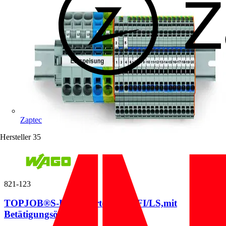
Zaptec
Hersteller
35
821-123
TOPJOB®S-Hauptverteiler-Set FI/LS,mit
Betätigungsöffnung