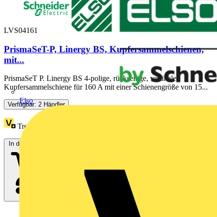
LVS04161
PrismaSeT-P, Linergy BS, Kupfersammelschienen,
mit...
PrismaSeT P. Linergy BS 4-polige, rückseitige, vertikale
Kupfersammelschiene für 160 A mit einer Schienengröße von 15...
Elso
Verfügbar: 2 Händler
Treuepunkte:
14
In den Warenkorb