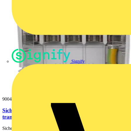
Signify
900443
Sicherungskasten EK480 Fa. Langmatz mit
transparenter Abdeckung und...
Sicherungskasten EK480 mit Überspannungsschutz für LED-