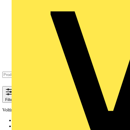
Filter
Schließen
Voltimum+ Treueprogramm
Ja
1858
Nein
1503