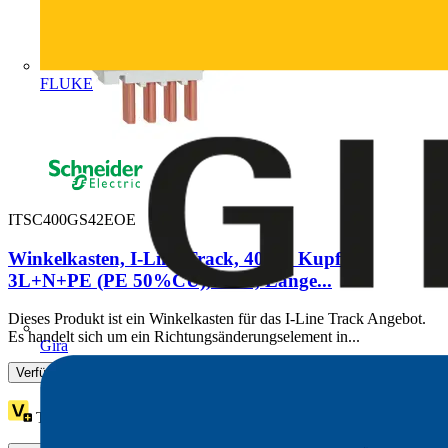
FLUKE
ITSC400GS42EOE
Winkelkasten, I-Line Track, 400A, Kupfer,
3L+N+PE (PE 50%CU), IP42, Länge...
Dieses Produkt ist ein Winkelkasten für das I-Line Track Angebot.
Es handelt sich um ein Richtungsänderungselement in...
Gira
Verfügbar: 1 Händler
Treuepunkte:
13