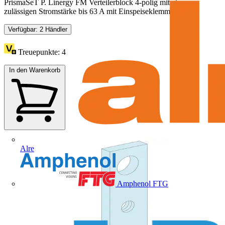
PrismaSeT P. Linergy FM Verteilerblock 4-polig mit einer
zulässigen Stromstärke bis 63 A mit Einspeiseklemmen für...
Verfügbar: 2 Händler
Treuepunkte:
4
In den Warenkorb
Alre
Amphenol FTG