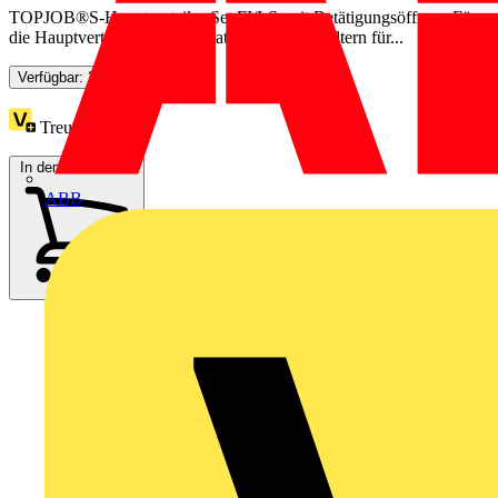
TOPJOB®S-Hauptverteiler-Set FI/LS; mit BetätigungsöffnungFür
die Hauptverteilung mit separaten FI-/LS-Schaltern für...
Verfügbar: 2 Händler
Treuepunkte:
3
In den Warenkorb
ABB