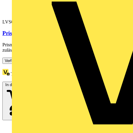
LVS04014
PrismaSeT-P, Linergy FM, Verteilerblock,...
PrismaSeT P. Linergy FM Verteilerblock 4-polig mit einer
zulässigen Stromstärke bis 200 A mit Einspeiseklemmen für Kabel...
Verfügbar: 2 Händler
Treuepunkte:
9
In den Warenkorb