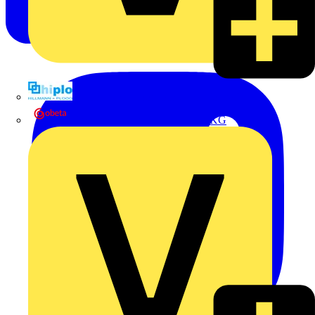
Hillmann & Ploog GmbH & Co. KG
Oskar Böttcher GmbH & Co. KG