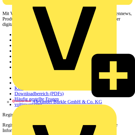
Mit Voltimum erhalten Elektrofachkräfte Zugang zu Branchennews,
Produktinformationen, Schulungen und Tools – alles auf einer
digitalen Plattform und Community.
Sitemap
Startseite
News
Akademie
Produktsuche
Partner
Voltimum+
Weitere Links
Über uns
Kontakt
Downloadbereich (PDFs)
Häufig gestellte Fragen
Alexander Bürkle GmbH & Co. KG
voltimum.com
Registrierung
Registrieren Sie sich kostenlos und erhalten Sie stets aktuelle
Informationen aus der Elektroindustrie.