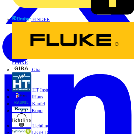
FINDER
FLUKE
Gira
HT Instruments GmbH
iHaus
Kaufel
Kopp
Lichtline
LIGHTCYCLE