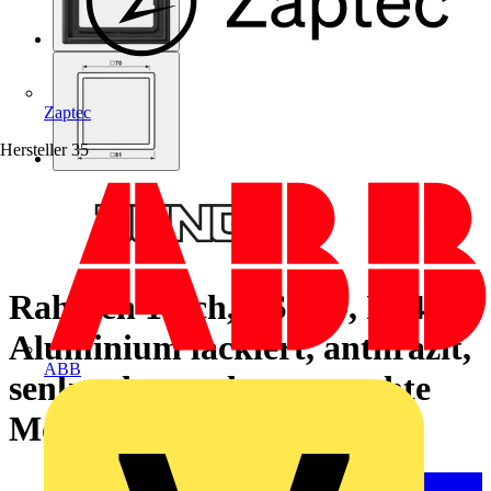
Zaptec
Hersteller
35
Rahmen 1fach, LS 990, IP 44,
Aluminium lackiert, anthrazit,
ABB
senkrechte und waagerechte
Montage