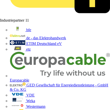
Industriepartner
11
bfe
de - das Elektrohandwerk
ETIM Deutschland eV
etz
Europacable
GED Gesellschaft für Energiedienstleistung - GmbH
& Co. KG
VDE
Weka
Westermann