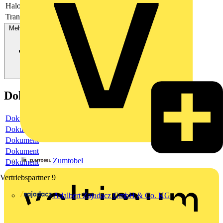
Halogenfrei
Ja
Transparent
Nein
Mehr anzeigen
Dokumente
Dokument
Dokument
Dokument
Dokument
Zumtobel
Dokument
Vertriebspartner
9
Adalbert Zajadacz GmbH & Co. KG