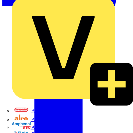
Adaptaflex
Alre
Amphenol FTG