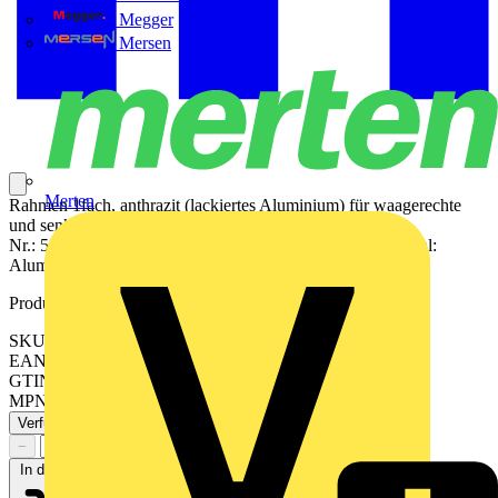
Megger
Mersen
Merten
Rahmen 1fach, anthrazit (lackiertes Aluminium) für waagerechte
und senkrechte Kombination Mit Dichtungsflansch Art.-
Nr.: 551 WU ist der Schutzgrad IP44 gewährleistet. Material:
Aluminium lackiert Maße (B x H): 81 x 81 mm
Produktkennzeichen
SKU: AL2981AN
EAN: 4011377010390
GTIN: 4011377010390
MPN: AL 2981 AN
Verfügbar: 3 Händler
−
+
In den Warenkorb