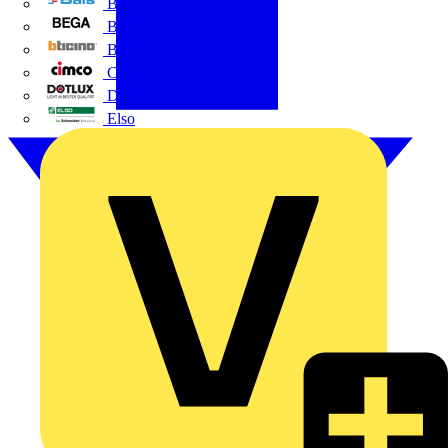
BALS
Bega
Bticino
Cimco
DOTLUX GmbH
Elso