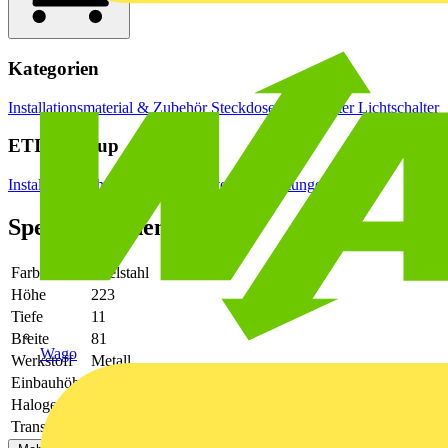
Kategorien
Installationsmaterial & Zubehör
Steckdosen & Schalter
Lichtschalter
ETIM Group
Installationsschalterprogramme/Steckvorrichtungen
Spezifikationen
Farbe
Edelstahl
Höhe
223
Tiefe
11
Breite
81
Wago
Werkstoff
Metall
Einbauhöhe
-
Halogenfrei
Ja
Transparent
Nein