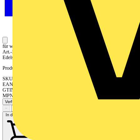
für waagerechte und senkrechte Kombination Mit Dichtungsflansch
Art.-Nr.: 551 WU ist der Schutzgrad IP44 gewährleistet. Material:
Edelstahl 1.4303 X4 CrNi 18-12 Maße (B x H): 81 x 223 mm
Produktkennzeichen
SKU: ES2983
EAN: 4011377749207
GTIN: 4011377749207
MPN: ES 2983
Verfügbar: 3 Händler
−
+
In den Warenkorb