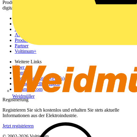
Produktinformationen, Schulungen und Tools – alles auf einer
digitalen Plattform und Community.
Sitemap
Startseite
News
Akademie
Produktsuche
Partner
Voltimum+
Weitere Links
Über uns
Kontakt
Downloadbereich (PDFs)
Häufig gestellte Fragen
voltimum.com
Weidmüller
Registrierung
Registrieren Sie sich kostenlos und erhalten Sie stets aktuelle
Informationen aus der Elektroindustrie.
Jetzt registrieren
© 2002-
2026
Voltimum