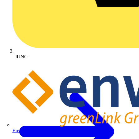
JUNG
Enwitec