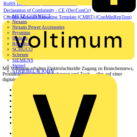
RoHS Declaration (RoHSInformation)
Declaration of Conformity - CE (DecConCe)
METZ CONNECT
Conflict Minerals Reporting Template (CMRT) (ConMinRepTem)
Nexans
Nexans Power Accessories
Prysmian
Radium
Regiolux
SCHÜCO
Scireum
SIEMENS
Steinel
Mit Voltimum erhalten Elektrofachkräfte Zugang zu Branchennews,
STRIEBEL & JOHN
Produktinformationen, Schulungen und Tools – alles auf einer
digitalen Plattform und Community.
Sitemap
Startseite
News
Akademie
Produktsuche
Partner
Voltimum+
Weitere Links