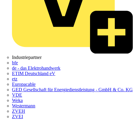
Industriepartner
bfe
de - das Elektrohandwerk
ETIM Deutschland eV
etz
Europacable
GED Gesellschaft für Energiedienstleistung - GmbH & Co. KG
VDE
Weka
Westermann
ZVEH
ZVEI