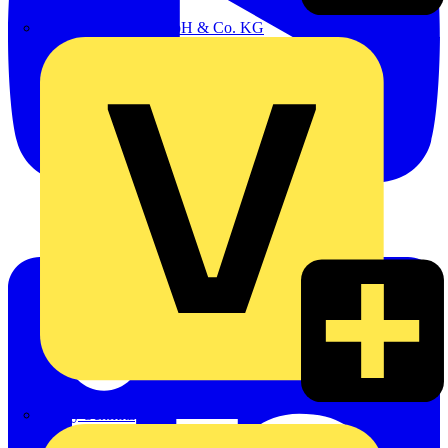
Emil Löffelhardt GmbH & Co. KG
Hardy Schmitz