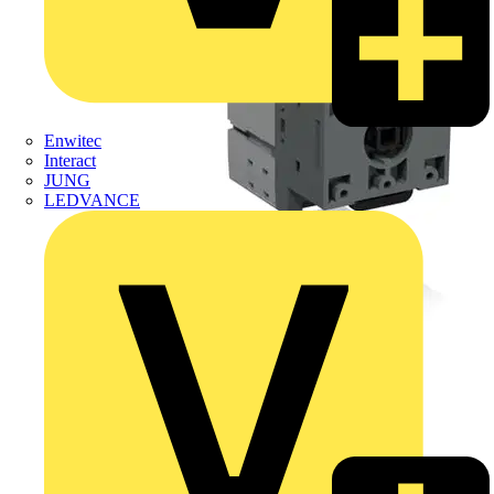
Enwitec
Interact
JUNG
LEDVANCE