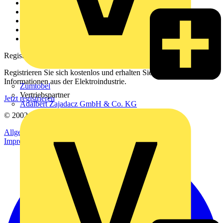
Über uns
Kontakt
Downloadbereich (PDFs)
Häufig gestellte Fragen
voltimum.com
Registrierung
Registrieren Sie sich kostenlos und erhalten Sie stets aktuelle
Informationen aus der Elektroindustrie.
Zumtobel
Vertriebspartner
Jetzt registrieren
Adalbert Zajadacz GmbH & Co. KG
© 2002-
2026
Voltimum
Allgemeine Geschäftsbedingungen
Datenschutzerklärung
Impressum