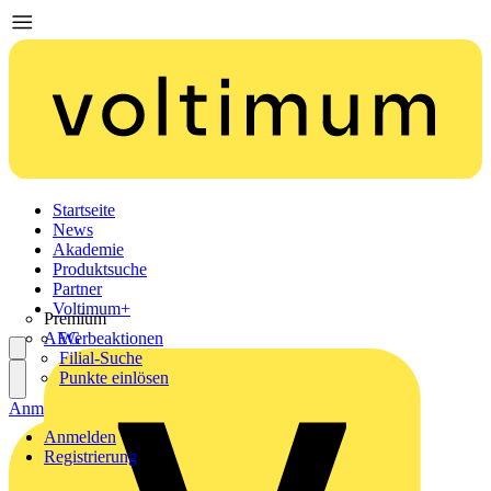
Startseite
News
Akademie
Produktsuche
Partner
Voltimum+
Premium
AEG
Werbeaktionen
Filial-Suche
Punkte einlösen
Anmelden
Registrierung
Anmelden
Registrierung