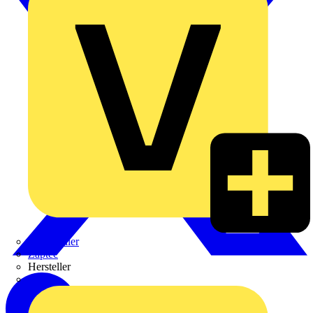
Weidmüller
Zaptec
Hersteller
ABB