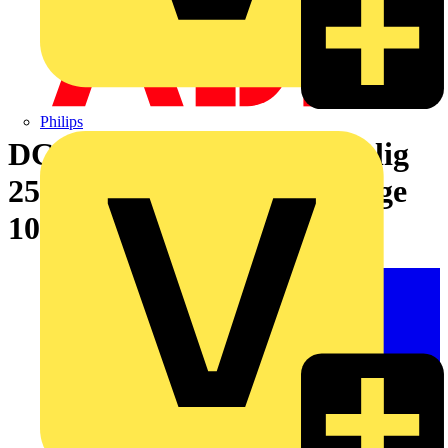
Philips
DC-Lasttrennschalter 3-polig
25 A, ohne Griff Türmontage
1000 V DC