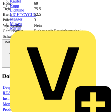
Kaufel
Höhe
69
Kopp
Tiefe
75.5
Lichtline
Breite
52.5
LIGHTCYCLE
Megger
Polzahl
3
Mersen
Verriegelbar
Nein
Merten
Gerätebauart
Einbaugerät Festeinbautechnik
Schutzart (NEMA)
1
Mehr anzeigen
Dokumente
Deeplink product page
REACH Declaration (ReachDeclaration)
Instructions and Manuals (InsMan)
Montage- und Betriebsanleitung
Product data sheet