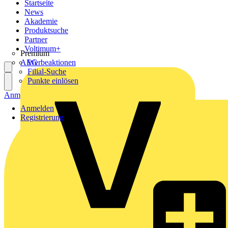
Startseite
News
Akademie
Produktsuche
Partner
Voltimum+
Premium
AEG
Werbeaktionen
Filial-Suche
Punkte einlösen
Anmelden
Registrierung
Anmelden
Registrierung