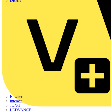
DEHN
Enwitec
Interact
JUNG
LEDVANCE