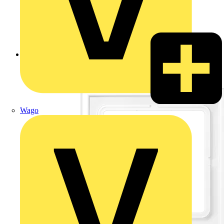
Zurück zu Produkte
Wago