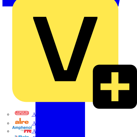
Adaptaflex
Alre
Amphenol FTG