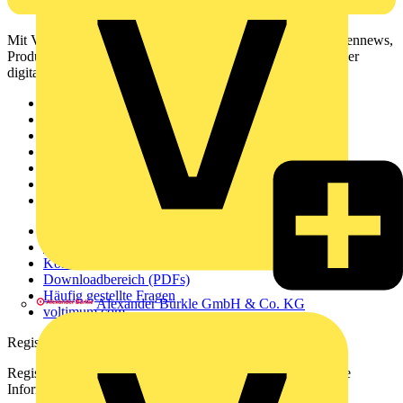
Mit Voltimum erhalten Elektrofachkräfte Zugang zu Branchennews,
Produktinformationen, Schulungen und Tools – alles auf einer
digitalen Plattform und Community.
Sitemap
Startseite
News
Akademie
Produktsuche
Partner
Voltimum+
Weitere Links
Über uns
Kontakt
Downloadbereich (PDFs)
Häufig gestellte Fragen
Alexander Bürkle GmbH & Co. KG
voltimum.com
Registrierung
Registrieren Sie sich kostenlos und erhalten Sie stets aktuelle
Informationen aus der Elektroindustrie.