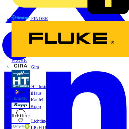
FINDER
FLUKE
Gira
HT Instruments GmbH
iHaus
Kaufel
Kopp
Lichtline
LIGHTCYCLE