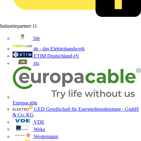
Industriepartner
11
bfe
de - das Elektrohandwerk
ETIM Deutschland eV
etz
Europacable
GED Gesellschaft für Energiedienstleistung - GmbH
& Co. KG
VDE
Weka
Westermann