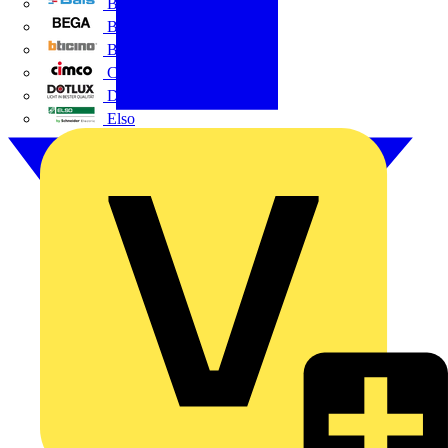
BALS
Bega
Bticino
Cimco
DOTLUX GmbH
Elso