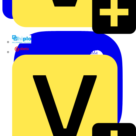
Hillmann & Ploog GmbH & Co. KG
Oskar Böttcher GmbH & Co. KG