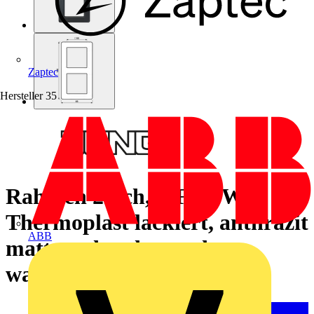
Zaptec
Hersteller
35
Rahmen 2fach, A FLOW,
Thermoplast lackiert, anthrazit
ABB
matt, senkrechte und
waagerechte Montage