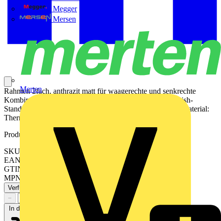
Megger
Mersen
Merten
Rahmen 2fach, anthrazit matt für waagerechte und senkrechte
Kombination für die Serie A 1fach-Rahmen auch für British-
Standard-Installationen geeignet (Tragring 80 x 80) IP20 Material:
Thermoplast lackiert Maße (B x H): 85 x 156 mm
Produktkennzeichen
SKU: AF582BFANM
EAN: 4011377173200
GTIN: 4011377173200
MPN: AF 582 BF ANM
Verfügbar: 2 Händler
−
+
In den Warenkorb