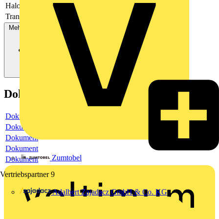
Halogenfrei
Ja
Transparent
Nein
Mehr anzeigen
Dokumente
Dokument
Dokument
Dokument
Dokument
Zumtobel
Dokument
Vertriebspartner
9
Adalbert Zajadacz GmbH & Co. KG