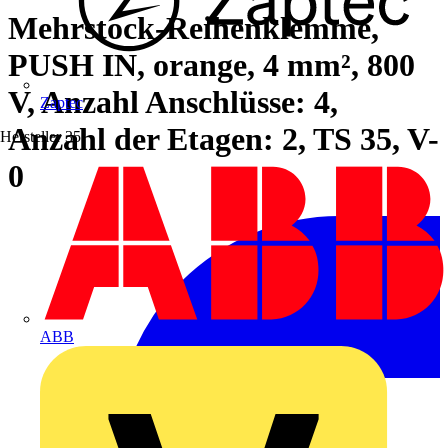
Mehrstock-Reihenklemme,
PUSH IN, orange, 4 mm², 800
V, Anzahl Anschlüsse: 4,
Zaptec
Anzahl der Etagen: 2, TS 35, V-
Hersteller
35
0
ABB