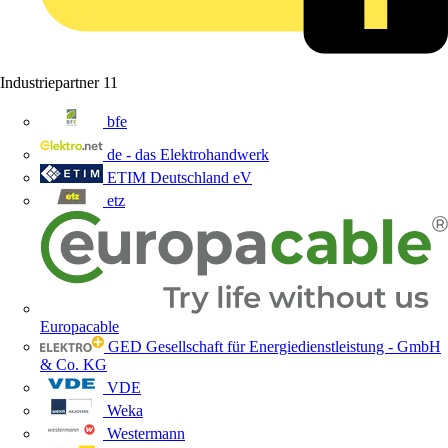
Industriepartner
11
bfe
de - das Elektrohandwerk
ETIM Deutschland eV
etz
Europacable
GED Gesellschaft für Energiedienstleistung - GmbH
& Co. KG
VDE
Weka
Westermann