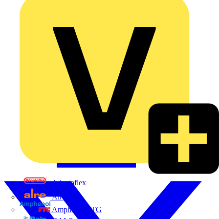
Adaptaflex
Alre
Amphenol FTG