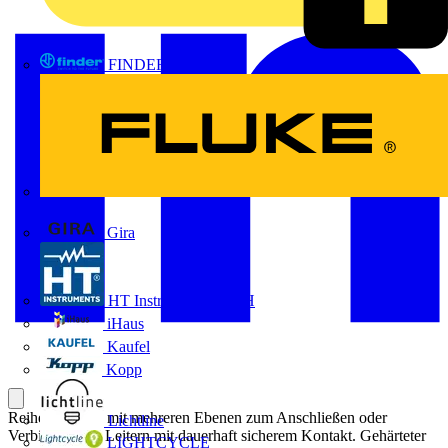
FINDER
FLUKE
Gira
HT Instruments GmbH
iHaus
Kaufel
Kopp
Reihenklemme mit mehreren Ebenen zum Anschließen oder
Lichtline
Verbinden von Leitern mit dauerhaft sicherem Kontakt. Gehärteter
LIGHTCYCLE