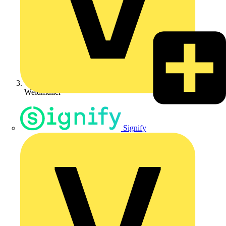
Weidmüller
Signify