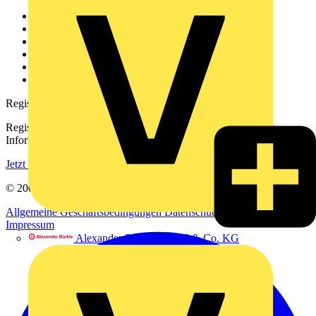
Weitere Links
Über uns
Kontakt
Downloadbereich (PDFs)
Häufig gestellte Fragen
voltimum.com
Registrierung
Registrieren Sie sich kostenlos und erhalten Sie stets aktuelle
Informationen aus der Elektroindustrie.
Jetzt registrieren
© 2002-
2026
Voltimum
Allgemeine Geschäftsbedingungen
Datenschutzerklärung
Impressum
Alexander Bürkle GmbH & Co. KG