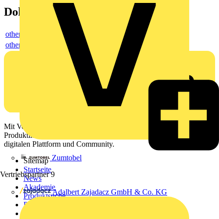
Dokumente
others
others
Mit Voltimum erhalten Elektrofachkräfte Zugang zu Branchennews,
Produktinformationen, Schulungen und Tools – alles auf einer
digitalen Plattform und Community.
Zumtobel
Sitemap
Startseite
Vertriebspartner
9
News
Akademie
Adalbert Zajadacz GmbH & Co. KG
Produktsuche
Partner
Voltimum+