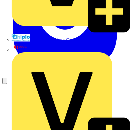
Hillmann & Ploog GmbH & Co. KG
Oskar Böttcher GmbH & Co. KG