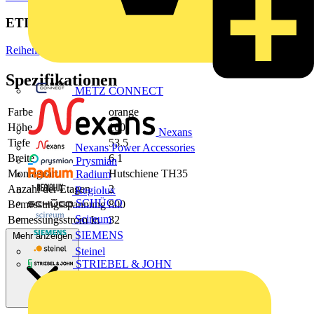
ETIM Group
Reihenklemmen
Spezifikationen
METZ CONNECT
Farbe
orange
Höhe
100
Nexans
Tiefe
53.5
Nexans Power Accessories
Breite
6.1
Prysmian
Montageart
Hutschiene TH35
Radium
Anzahl der Etagen
2
Regiolux
SCHÜCO
Bemessungsspannung
800
Scireum
Bemessungsstrom In
32
SIEMENS
Mehr anzeigen
Steinel
STRIEBEL & JOHN