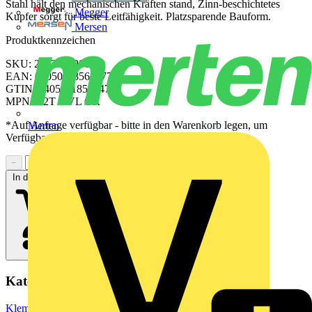
Stahl hält den mechanischen Kräften stand, Zinn-beschichtetes
Megger
Kupfer sorgt für beste Leitfähigkeit. Platzsparende Bauform.
Mersen
Produktkennzeichen
SKU: 2552590000
EAN: 04050118562477
GTIN: 04050118562477
MPN: A2T 4 VL OR
*Auf Anfrage verfügbar - bitte in den Warenkorb legen, um
Merten
Verfügbarkeit zu prüfen
−
+
In den Warenkorb
Kategorien
Klemmen, Steckverbinder & Verbindungselemente
Reihenklemmen