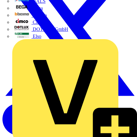
BALS
Bega
Bticino
Cimco
DOTLUX GmbH
Elso