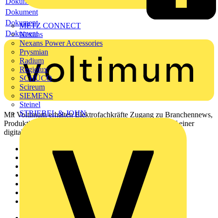
Dokument
Dokument
Dokument
METZ CONNECT
Dokument
Nexans
Nexans Power Accessories
Prysmian
Radium
Regiolux
SCHÜCO
Scireum
SIEMENS
Steinel
STRIEBEL & JOHN
Mit Voltimum erhalten Elektrofachkräfte Zugang zu Branchennews,
Produktinformationen, Schulungen und Tools – alles auf einer
digitalen Plattform und Community.
Sitemap
Startseite
News
Akademie
Produktsuche
Partner
Voltimum+
Weitere Links