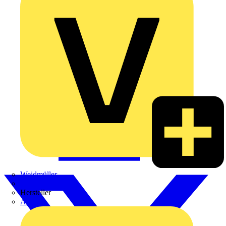
Weidmüller
Zaptec
Hersteller
ABB