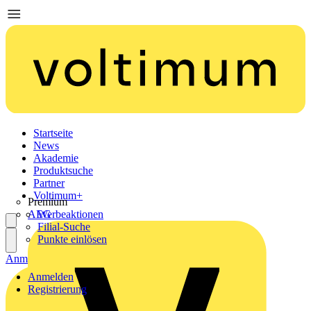
Startseite
News
Akademie
Produktsuche
Partner
Voltimum+
Premium
AEG
Werbeaktionen
Filial-Suche
Punkte einlösen
Anmelden
Registrierung
Anmelden
Registrierung