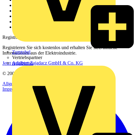
Über uns
Kontakt
Downloadbereich (PDFs)
Häufig gestellte Fragen
voltimum.com
Registrierung
Registrieren Sie sich kostenlos und erhalten Sie stets aktuelle
Zumtobel
Informationen aus der Elektroindustrie.
Vertriebspartner
Adalbert Zajadacz GmbH & Co. KG
Jetzt registrieren
© 2002-
2026
Voltimum
Allgemeine Geschäftsbedingungen
Datenschutzerklärung
Impressum