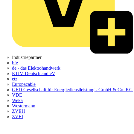
Industriepartner
bfe
de - das Elektrohandwerk
ETIM Deutschland eV
etz
Europacable
GED Gesellschaft für Energiedienstleistung - GmbH & Co. KG
VDE
Weka
Westermann
ZVEH
ZVEI