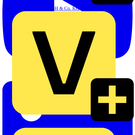
Emil Löffelhardt GmbH & Co. KG
Hardy Schmitz