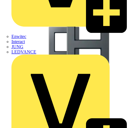
Enwitec
Interact
JUNG
LEDVANCE