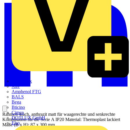
Adaptaflex
Alre
Amphenol FTG
BALS
Bega
Bticino
Cimco
Rahmen 4fach, anthrazit matt für waagerechte und senkrechte
DOTLUX GmbH
Kombination für die Serie A IP20 Material: Thermoplast lackiert
Elso
Maße (B x H): 87 x 300 mm