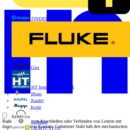
FINDER
FLUKE
Gira
HT Instruments GmbH
iHaus
Kaufel
Kopp
Reihenklemme zum Anschließen oder Verbinden von Leitern mit
Lichtline
dauerhaft sicherem Kontakt. Gehärteter Stahl hält den mechanischen
LIGHTCYCLE