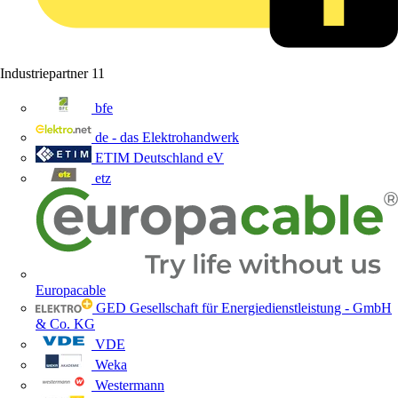
Industriepartner
11
bfe
de - das Elektrohandwerk
ETIM Deutschland eV
etz
Europacable
GED Gesellschaft für Energiedienstleistung - GmbH
& Co. KG
VDE
Weka
Westermann