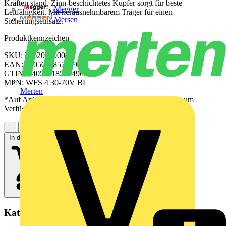
Kräften stand, Zinn-beschichtetes Kupfer sorgt für beste
Megger
Leitfähigkeit. Mit herausnehmbarem Träger für einen
Mersen
Sicherungseinsatz.
Produktkennzeichen
SKU: 2562020000
EAN: 04050118570496
GTIN: 04050118570496
MPN: WFS 4 30-70V BL
Merten
*Auf Anfrage verfügbar - bitte in den Warenkorb legen, um
Verfügbarkeit zu prüfen
−
+
In den Warenkorb
Kategorien