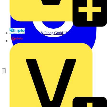
Hillmann & Ploog GmbH & Co. KG
Oskar Böttcher GmbH & Co. KG