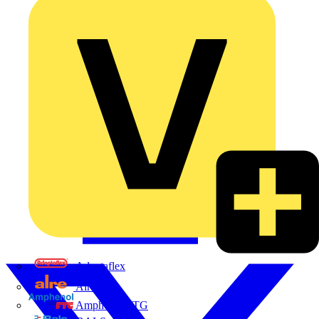
Adaptaflex
Alre
Amphenol FTG