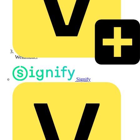
Weidmüller
Signify