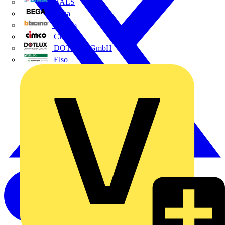
BALS
Bega
Bticino
Cimco
DOTLUX GmbH
Elso