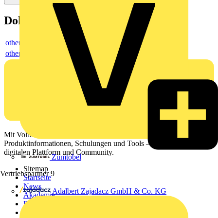
Dokumente
others
others
Mit Voltimum erhalten Elektrofachkräfte Zugang zu Branchennews,
Produktinformationen, Schulungen und Tools – alles auf einer
digitalen Plattform und Community.
Zumtobel
Sitemap
Vertriebspartner
9
Startseite
News
Adalbert Zajadacz GmbH & Co. KG
Akademie
Produktsuche
Partner