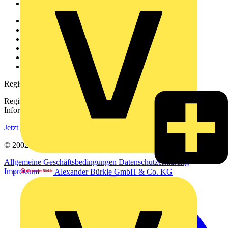
Voltimum+
Weitere Links
Über uns
Kontakt
Downloadbereich (PDFs)
Häufig gestellte Fragen
voltimum.com
Registrierung
Registrieren Sie sich kostenlos und erhalten Sie stets aktuelle
Informationen aus der Elektroindustrie.
Jetzt registrieren
© 2002-
2026
Voltimum
Allgemeine Geschäftsbedingungen
Datenschutzerklärung
Impressum
Alexander Bürkle GmbH & Co. KG