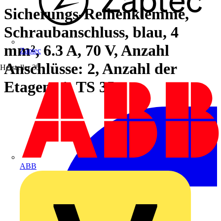
Sicherungs-Reihenklemme,
Schraubanschluss, blau, 4
mm², 6.3 A, 70 V, Anzahl
Zaptec
Anschlüsse: 2, Anzahl der
Hersteller
35
Etagen: 1, TS 35
ABB