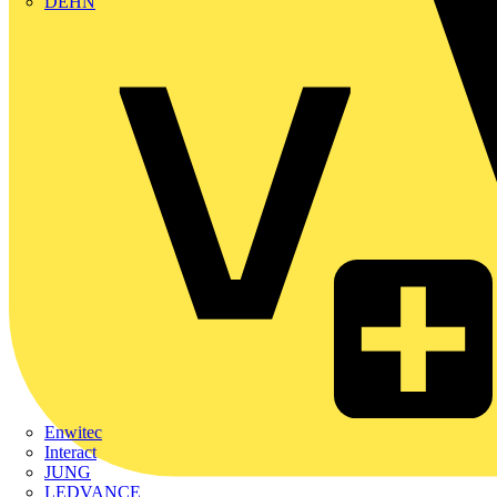
DEHN
Enwitec
Interact
JUNG
LEDVANCE