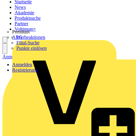
Startseite
News
Akademie
Produktsuche
Partner
Voltimum+
Premium
AEG
Werbeaktionen
Filial-Suche
Punkte einlösen
Anmelden
Registrierung
Anmelden
Registrierung