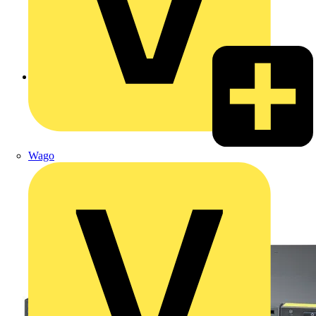
Zurück zu Produkte
Wago