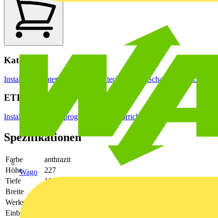
Kategorien
Installationsmaterial & Zubehör
Steckdosen & Schalter
Lichtschalter
ETIM Group
Installationsschalterprogramme/Steckvorrichtungen
Spezifikationen
Farbe
anthrazit
Höhe
227
Wago
Tiefe
10
Breite
85
Werkstoff
Kunststoff
Einbauhöhe
55