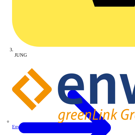
JUNG
Enwitec