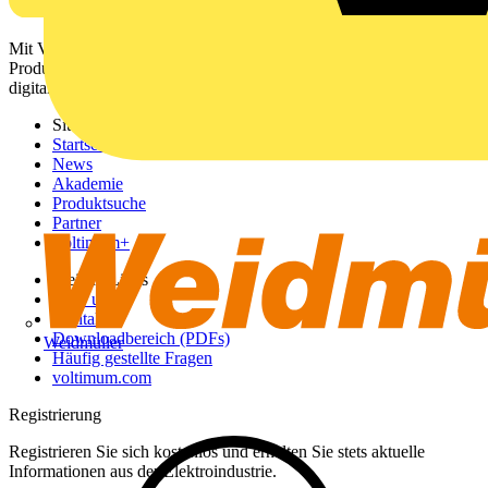
Mit Voltimum erhalten Elektrofachkräfte Zugang zu Branchennews,
Produktinformationen, Schulungen und Tools – alles auf einer
digitalen Plattform und Community.
Sitemap
Startseite
News
Akademie
Produktsuche
Partner
Voltimum+
Weitere Links
Über uns
Kontakt
Downloadbereich (PDFs)
Weidmüller
Häufig gestellte Fragen
voltimum.com
Registrierung
Registrieren Sie sich kostenlos und erhalten Sie stets aktuelle
Informationen aus der Elektroindustrie.