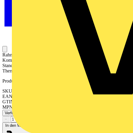
Rahmen 3fach, anthrazit matt für waagerechte und senkrechte
Kombination für die Serie A 1fach-Rahmen auch für British-
Standard-Installationen geeignet (Tragring 80 x 80) IP20 Material:
Thermoplast lackiert Maße (B x H): 85 x 227 mm
Produktkennzeichen
SKU: AF583BFANM
EAN: 4011377173217
GTIN: 4011377173217
MPN: AF 583 BF ANM
Verfügbar: 1 Händler
−
+
In den Warenkorb