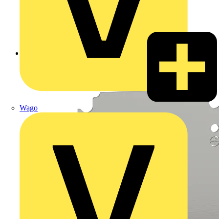
Zurück zu Produkte
Wago