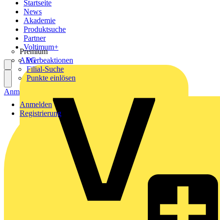
Startseite
News
Akademie
Produktsuche
Partner
Voltimum+
Premium
AEG
Werbeaktionen
Filial-Suche
Punkte einlösen
Anmelden
Registrierung
Anmelden
Registrierung