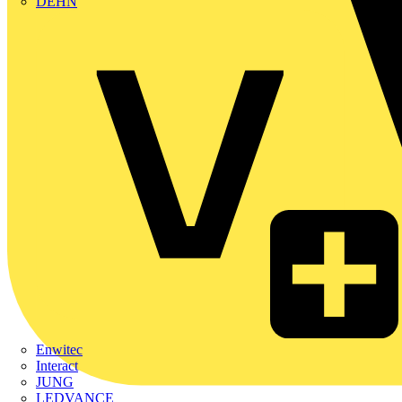
DEHN
Enwitec
Interact
JUNG
LEDVANCE