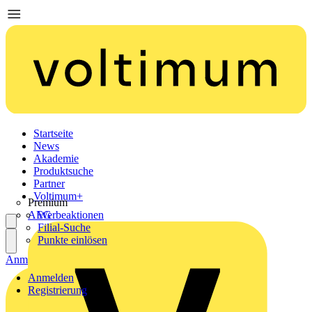
Startseite
News
Akademie
Produktsuche
Partner
Voltimum+
Premium
AEG
Werbeaktionen
Filial-Suche
Punkte einlösen
Anmelden
Registrierung
Anmelden
Registrierung