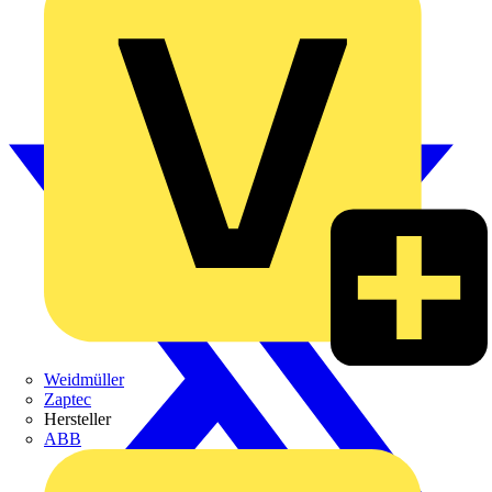
Weidmüller
Zaptec
Hersteller
ABB