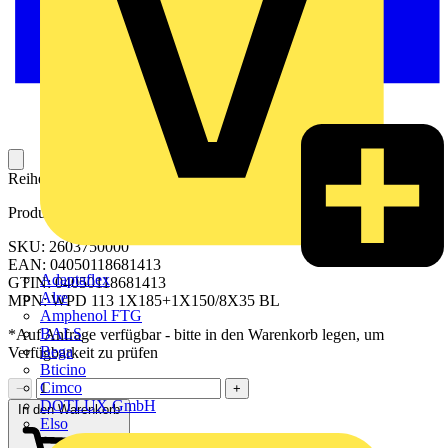
Reihenklemme für die Potentialverteilung. Mit hoher Kontaktdichte.
Produktkennzeichen
SKU: 2603750000
EAN: 04050118681413
Adaptaflex
GTIN: 04050118681413
Alre
MPN: WPD 113 1X185+1X150/8X35 BL
Amphenol FTG
BALS
*Auf Anfrage verfügbar - bitte in den Warenkorb legen, um
Bega
Verfügbarkeit zu prüfen
Bticino
Cimco
−
+
DOTLUX GmbH
In den Warenkorb
Elso