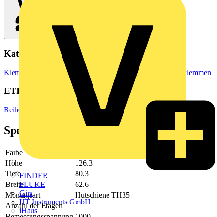
Kategorien
Klemmen, Steckverbinder & Verbindungselemente
Reihenklemmen
ETIM Group
Reihenklemmen
Spezifikationen
Farbe
blau
Höhe
126.3
Tiefe
80.3
FINDER
Breite
62.6
FLUKE
Gira
Montageart
Hutschiene TH35
HT Instruments GmbH
Anzahl der Etagen
1
iHaus
Bemessungsspannung
1000