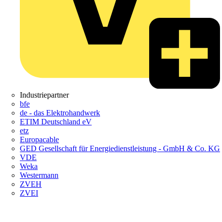
Industriepartner
bfe
de - das Elektrohandwerk
ETIM Deutschland eV
etz
Europacable
GED Gesellschaft für Energiedienstleistung - GmbH & Co. KG
VDE
Weka
Westermann
ZVEH
ZVEI