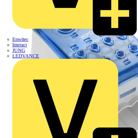
Enwitec
Interact
JUNG
LEDVANCE