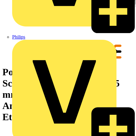
Philips
Potentialverteilerklemme,
Schraubanschluss, blau, 185
mm², 353 A, 1000 V, Anzahl
Anschlüsse: 10, Anzahl der
Etagen: 1