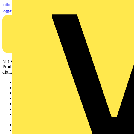
others
others
Mit Voltimum erhalten Elektrofachkräfte Zugang zu Branchennews,
Produktinformationen, Schulungen und Tools – alles auf einer
digitalen Plattform und Community.
Sitemap
Startseite
News
Akademie
Produktsuche
Partner
Voltimum+
Weitere Links
Über uns