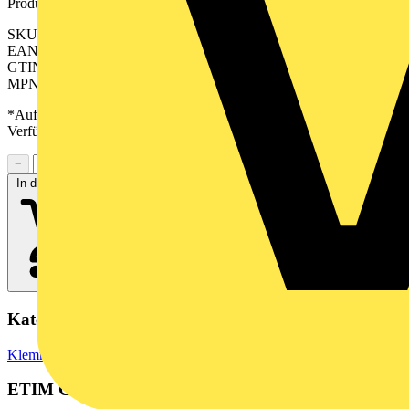
Produktkennzeichen
SKU: 2603740000
EAN: 04050118681420
GTIN: 04050118681420
MPN: WPD 113 1X185+1X150/8X35 GY
*Auf Anfrage verfügbar - bitte in den Warenkorb legen, um
Verfügbarkeit zu prüfen
−
+
In den Warenkorb
Kategorien
Klemmen, Steckverbinder & Verbindungselemente
Reihenklemmen
ETIM Group