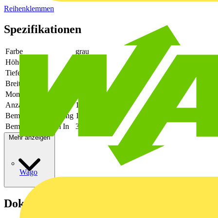
Reihenklemmen
Spezifikationen
Farbe
grau
Höhe
126.3
Tiefe
80.3
Breite
62.6
Montageart
Hutschiene TH35
Anzahl der Etagen
1
Bemessungsspannung
1000
Bemessungsstrom In
353
Mehr anzeigen
Wago
Dokumente