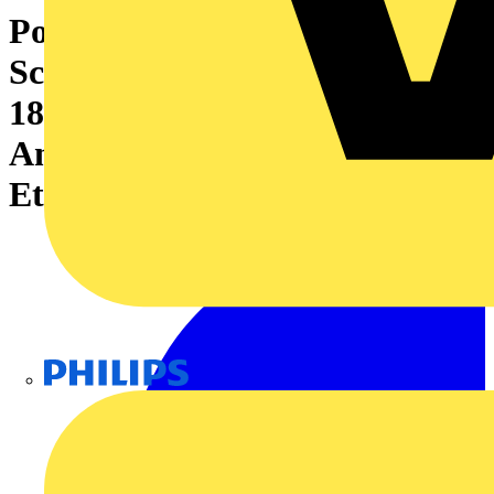
Potentialverteilerklemme,
Schraubanschluss, lichtgrau,
185 mm², 353 A, 1000 V, Anzahl
Anschlüsse: 10, Anzahl der
Etagen: 1
Philips