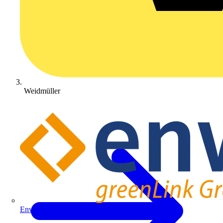
Weidmüller
Enwitec