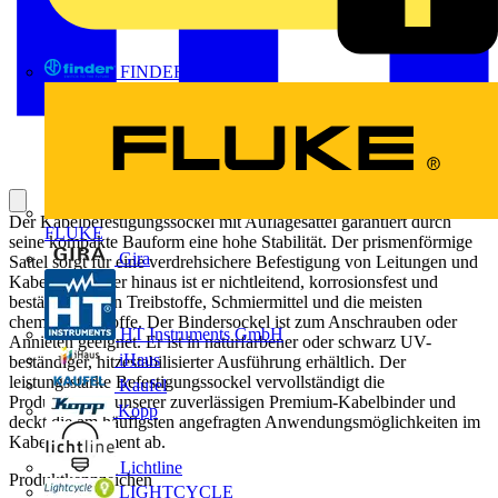
FINDER
Der Kabelbefestigungssockel mit Auflagesattel garantiert durch
FLUKE
seine kompakte Bauform eine hohe Stabilität. Der prismenförmige
Gira
Sattel sorgt für eine verdrehsichere Befestigung von Leitungen und
Kabeln. Darüber hinaus ist er nichtleitend, korrosionsfest und
beständig gegen Treibstoffe, Schmiermittel und die meisten
chemischen Stoffe. Der Bindersockel ist zum Anschrauben oder
HT Instruments GmbH
Annieten geeignet. Er ist in naturfarbener oder schwarz UV-
iHaus
beständiger, hitzestabilisierter Ausführung erhältlich. Der
leistungsstarke Befestigungssockel vervollständigt die
Kaufel
Produktpalette unserer zuverlässigen Premium-Kabelbinder und
Kopp
deckt die am häufigsten angefragten Anwendungsmöglichkeiten im
Kabelmanagement ab.
Lichtline
Produktkennzeichen
LIGHTCYCLE