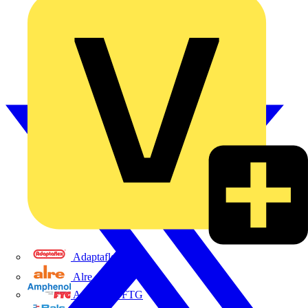
Adaptaflex
Alre
Amphenol FTG