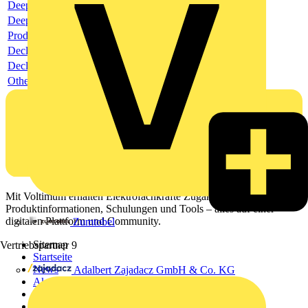
Deeplink product page
Deeplink REACH
Product data sheet
Declaration RoHS
Declaration DOC CE (Declaration of conformity CE)
Others
Mit Voltimum erhalten Elektrofachkräfte Zugang zu Branchennews,
Produktinformationen, Schulungen und Tools – alles auf einer
digitalen Plattform und Community.
Zumtobel
Sitemap
Vertriebspartner
9
Startseite
News
Adalbert Zajadacz GmbH & Co. KG
Akademie
Produktsuche
Partner