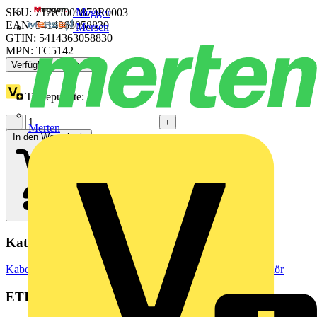
Megger
SKU: 7TAG009870R0003
EAN: 5414363058830
Mersen
GTIN: 5414363058830
MPN: TC5142
Verfügbar: 1 Händler
Treuepunkte:
1
−
+
Merten
In den Warenkorb
Kategorien
Kabelführungssysteme
Kabelpritsche
Kabelpritschen-Zubehör
ETIM Group