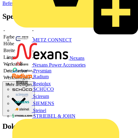
Befestigungstechnik
Spezifikationen
-
-
Farbe
-
METZ CONNECT
Höhe
-
Breite
-
Länge
-
Nexans
Werkstoff
-
Nexans Power Accessories
Prysmian
Detektierbar
-
Radium
Werkstoffgüte
-
Regiolux
Mehr anzeigen
SCHÜCO
Scireum
SIEMENS
Steinel
STRIEBEL & JOHN
Dokumente