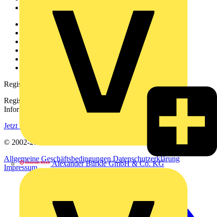
Voltimum+
Weitere Links
Über uns
Kontakt
Downloadbereich (PDFs)
Häufig gestellte Fragen
voltimum.com
Registrierung
Registrieren Sie sich kostenlos und erhalten Sie stets aktuelle
Informationen aus der Elektroindustrie.
Jetzt registrieren
© 2002-
2026
Voltimum
Allgemeine Geschäftsbedingungen
Datenschutzerklärung
Alexander Bürkle GmbH & Co. KG
Impressum