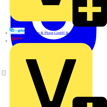
Hillmann & Ploog GmbH & Co. KG
Oskar Böttcher GmbH & Co. KG