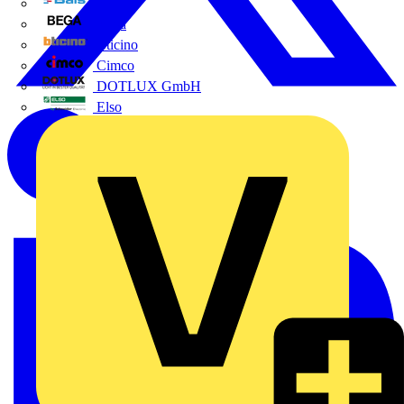
BALS
Bega
Bticino
Cimco
DOTLUX GmbH
Elso