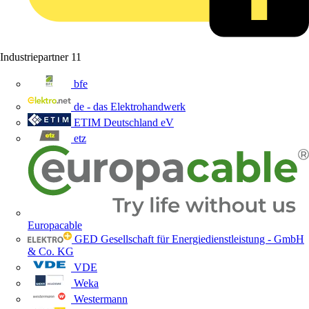
Industriepartner
11
bfe
de - das Elektrohandwerk
ETIM Deutschland eV
etz
Europacable
GED Gesellschaft für Energiedienstleistung - GmbH
& Co. KG
VDE
Weka
Westermann