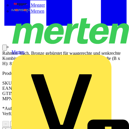
Megger
Mersen
Merten
Rahmen 4fach, Bronze gebürstet für waagerechte und senkrechte
Kombination IP20 Material: Metall, PVD-beschichtet Maße (B x
H): 81 x 294 mm
Produktkennzeichen
SKU: BRG2984
EAN: 4011377373594
GTIN: 4011377373594
MPN: BRG 2984
*Auf Anfrage verfügbar - bitte in den Warenkorb legen, um
Verfügbarkeit zu prüfen
−
+