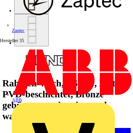
Zaptec
Hersteller
35
Rahmen 4fach, LS 990, Metall,
PVD-beschichtet, Bronze
ABB
gebürstet, senkrechte und
waagerechte Montage