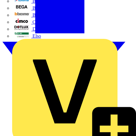
BALS
Bega
Bticino
Cimco
DOTLUX GmbH
Elso