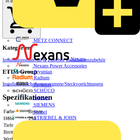
In den Warenkorb
METZ CONNECT
Kategorien
Nexans
Installationsmaterial & Zubehör
Installationszubehör
Nexans Power Accessories
ETIM Group
Prysmian
Radium
Installationsschalterprogramme/Steckvorrichtungen
Regiolux
SCHÜCO
Spezifikationen
Scireum
SIEMENS
Farbe
Bronze
Steinel
STRIEBEL & JOHN
Höhe
294
Tiefe
11
Breite
81
Werkstoff
-