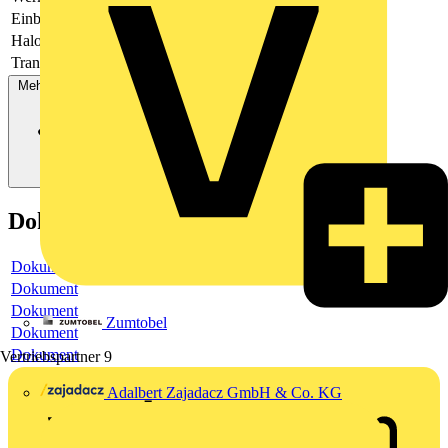
Einbauhöhe
70
Halogenfrei
Ja
Transparent
Nein
Mehr anzeigen
Dokumente
Dokument
Dokument
Dokument
Zumtobel
Dokument
Dokument
Vertriebspartner
9
Adalbert Zajadacz GmbH & Co. KG