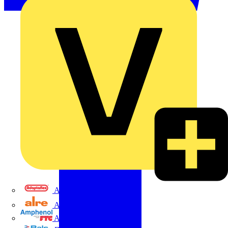
Adaptaflex
Alre
Amphenol FTG