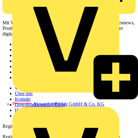
Mit Voltimum erhalten Elektrofachkräfte Zugang zu Branchennews,
Produktinformationen, Schulungen und Tools – alles auf einer
digitalen Plattform und Community.
Sitemap
Startseite
News
Akademie
Produktsuche
Partner
Voltimum+
Weitere Links
Über uns
Kontakt
Alexander Bürkle GmbH & Co. KG
Downloadbereich (PDFs)
Häufig gestellte Fragen
voltimum.com
Registrierung
Registrieren Sie sich kostenlos und erhalten Sie stets aktuelle