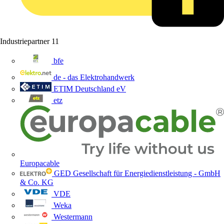
Industriepartner
11
bfe
de - das Elektrohandwerk
ETIM Deutschland eV
etz
Europacable
GED Gesellschaft für Energiedienstleistung - GmbH
& Co. KG
VDE
Weka
Westermann