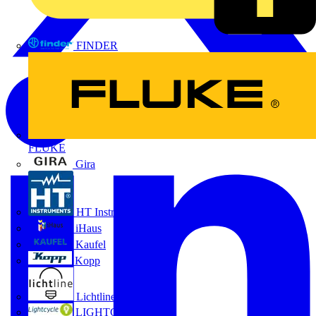
FINDER
FLUKE
Gira
HT Instruments GmbH
iHaus
Kaufel
Kopp
Lichtline
LIGHTCYCLE