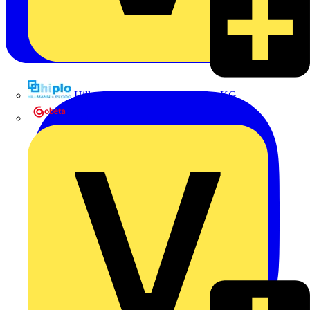
Hillmann & Ploog GmbH & Co. KG
Oskar Böttcher GmbH & Co. KG