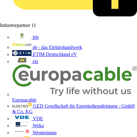
Industriepartner
11
bfe
de - das Elektrohandwerk
ETIM Deutschland eV
etz
Europacable
GED Gesellschaft für Energiedienstleistung - GmbH
& Co. KG
VDE
Weka
Westermann