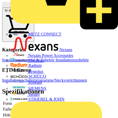
−
+
In den Warenkorb
METZ CONNECT
Kategorien
Nexans
Nexans Power Accessories
Installationsmaterial & Zubehör
Installationszubehör
Prysmian
Radium
ETIM Group
Regiolux
SCHÜCO
Installationsschalterprogramme/Steckvorrichtungen
Scireum
SIEMENS
Spezifikationen
Steinel
STRIEBEL & JOHN
Form
rechteckig
Farbe
anthrazit
Höhe
156