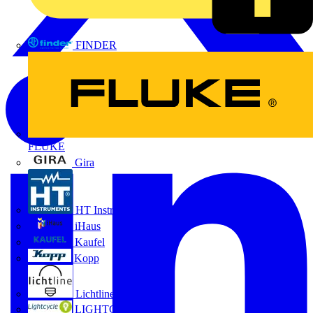
FINDER
FLUKE
Gira
HT Instruments GmbH
iHaus
Kaufel
Kopp
Lichtline
LIGHTCYCLE