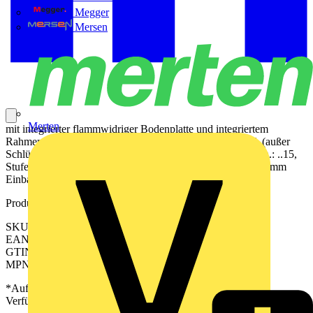
Megger
Mersen
Merten
mit integrierter flammwidriger Bodenplatte und integriertem
Rahmen für UP-Geräte mit Abdeckungen aus der Serie A (außer
Schlüsselschalter mit zylinderbündiger Abdeckung Art.-Nrn.: ..15,
Stufenschalter und SEV-Steckdosen Typ 13) 156 x 85 x 47 mm
Einbautiefe max. 34 mm
Produktkennzeichen
SKU: A5582BFAANM
EAN: 4011377212091
GTIN: 4011377212091
MPN: A 5582 BF A ANM
*Auf Anfrage verfügbar - bitte in den Warenkorb legen, um
Verfügbarkeit zu prüfen