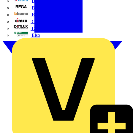
BALS
Bega
Bticino
Cimco
DOTLUX GmbH
Elso