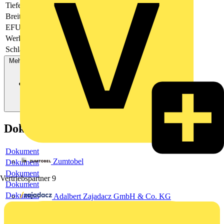
Tiefe
47
Breite
85
EFUK0019
-
Werkstoff
Kunststoff
Schlagfest
Ja
Mehr anzeigen
Dokumente
Dokument
Zumtobel
Dokument
Dokument
Vertriebspartner
9
Dokument
Dokument
Adalbert Zajadacz GmbH & Co. KG