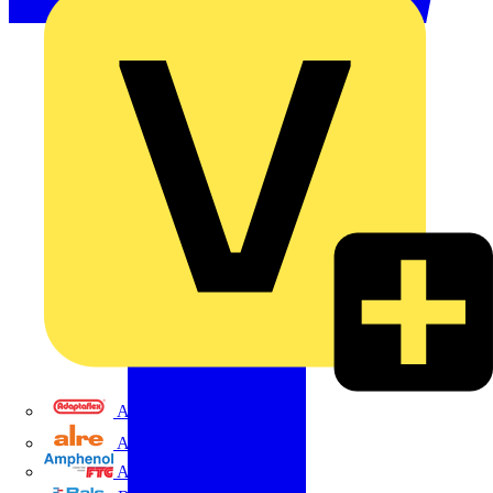
Adaptaflex
Alre
Amphenol FTG