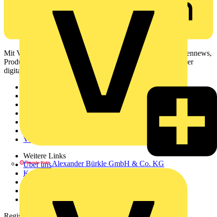
Mit Voltimum erhalten Elektrofachkräfte Zugang zu Branchennews,
Produktinformationen, Schulungen und Tools – alles auf einer
digitalen Plattform und Community.
Sitemap
Startseite
News
Akademie
Produktsuche
Partner
Voltimum+
Weitere Links
Alexander Bürkle GmbH & Co. KG
Über uns
Kontakt
Downloadbereich (PDFs)
Häufig gestellte Fragen
voltimum.com
Registrierung