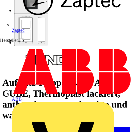
Zaptec
Hersteller
35
Aufputz-Kappe 2fach, A
CUBE, Thermoplast lackiert,
ABB
anthrazit matt, senkrechte und
waagerechte Montage