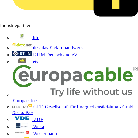
Industriepartner
11
bfe
de - das Elektrohandwerk
ETIM Deutschland eV
etz
Europacable
GED Gesellschaft für Energiedienstleistung - GmbH
& Co. KG
VDE
Weka
Westermann