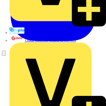
Hillmann & Ploog GmbH & Co. KG
Oskar Böttcher GmbH & Co. KG