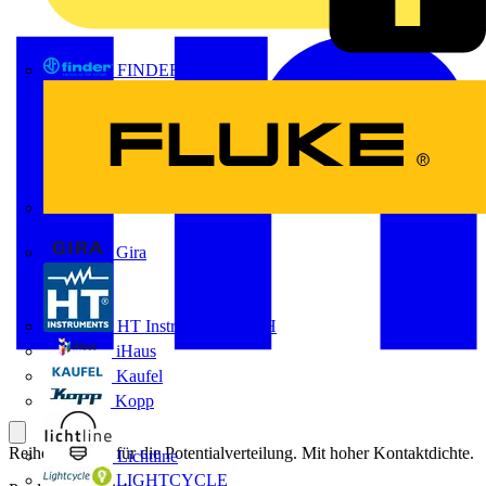
FINDER
FLUKE
Gira
HT Instruments GmbH
iHaus
Kaufel
Kopp
Reihenklemme für die Potentialverteilung. Mit hoher Kontaktdichte.
Lichtline
LIGHTCYCLE