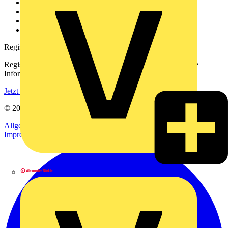
Kontakt
Downloadbereich (PDFs)
Häufig gestellte Fragen
voltimum.com
Registrierung
Registrieren Sie sich kostenlos und erhalten Sie stets aktuelle
Informationen aus der Elektroindustrie.
Jetzt registrieren
© 2002-
2026
Voltimum
Allgemeine Geschäftsbedingungen
Datenschutzerklärung
Impressum
Alexander Bürkle GmbH & Co. KG