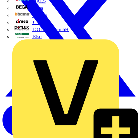
BALS
Bega
Bticino
Cimco
DOTLUX GmbH
Elso