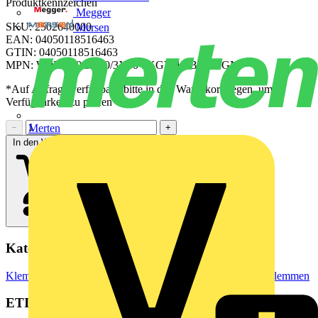
Produktkennzeichen
Megger
SKU: 2502640000
Mersen
EAN: 04050118516463
GTIN: 04050118516463
MPN: WPD 330 3X50/3X50 1XGY/1XBL/1XGN
*Auf Anfrage verfügbar - bitte in den Warenkorb legen, um
Verfügbarkeit zu prüfen
−
+
Merten
In den Warenkorb
Kategorien
Klemmen, Steckverbinder & Verbindungselemente
Reihenklemmen
ETIM Group