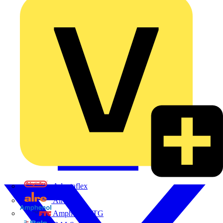
Adaptaflex
Alre
Amphenol FTG