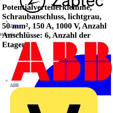
Potentialverteilerklemme,
Schraubanschluss, lichtgrau,
50 mm², 150 A, 1000 V, Anzahl
Zaptec
Anschlüsse: 6, Anzahl der
Hersteller
35
Etagen: 1
ABB