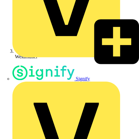
Weidmüller
Signify