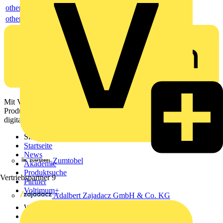
others
others
Mit Voltimum erhalten Elektrofachkräfte Zugang zu Branchennews,
Produktinformationen, Schulungen und Tools – alles auf einer
digitalen Plattform und Community.
Sitemap
Startseite
News
Zumtobel
Akademie
Produktsuche
Vertriebspartner
9
Partner
Voltimum+
Adalbert Zajadacz GmbH & Co. KG
Weitere Links
Über uns