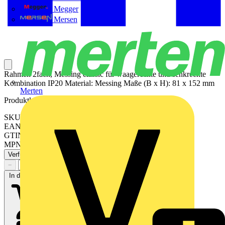
Megger
Mersen
Rahmen 2fach, Messing classic für waagerechte und senkrechte
Kombination IP20 Material: Messing Maße (B x H): 81 x 152 mm
Merten
Produktkennzeichen
SKU: ME2982C
EAN: 4011377099524
GTIN: 4011377099524
MPN: ME 2982 C
Verfügbar: 2 Händler
−
+
In den Warenkorb