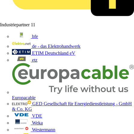
Industriepartner
11
bfe
de - das Elektrohandwerk
ETIM Deutschland eV
etz
Europacable
GED Gesellschaft für Energiedienstleistung - GmbH
& Co. KG
VDE
Weka
Westermann