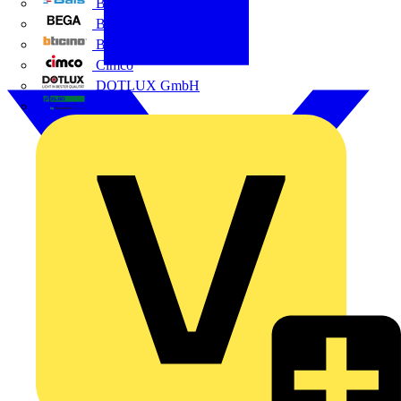
BALS
Bega
Bticino
Cimco
DOTLUX GmbH
Elso