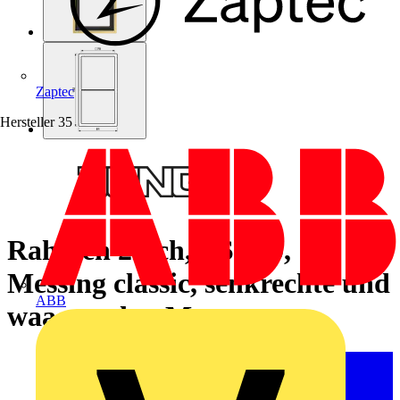
Zaptec
Hersteller
35
Rahmen 2fach, LS 990,
Messing classic, senkrechte und
ABB
waagerechte Montage