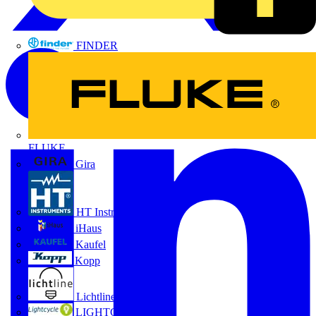
FINDER
FLUKE
Gira
HT Instruments GmbH
iHaus
Kaufel
Kopp
Lichtline
LIGHTCYCLE