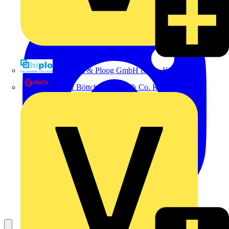
Hillmann & Ploog GmbH & Co. KG
Oskar Böttcher GmbH & Co. KG