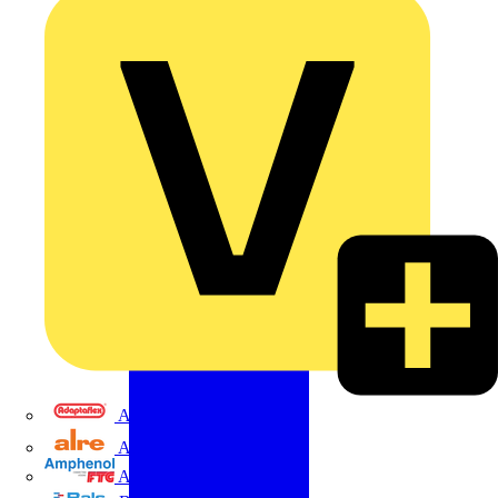
Adaptaflex
Alre
Amphenol FTG