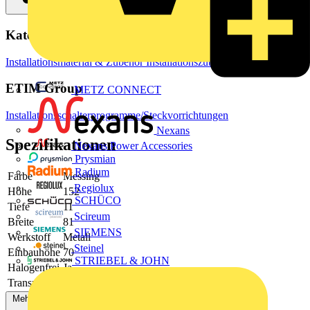
Kategorien
Installationsmaterial & Zubehör
Installationszubehör
ETIM Group
METZ CONNECT
Installationsschalterprogramme/Steckvorrichtungen
Nexans
Spezifikationen
Nexans Power Accessories
Prysmian
Radium
Farbe
Messing
Regiolux
Höhe
152
SCHÜCO
Tiefe
11
Scireum
Breite
81
SIEMENS
Werkstoff
Metall
Steinel
Einbauhöhe
70
STRIEBEL & JOHN
Halogenfrei
Ja
Transparent
Nein
Mehr anzeigen