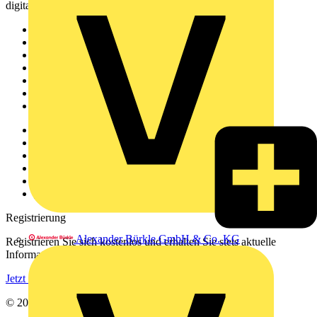
digitalen Plattform und Community.
Sitemap
Startseite
News
Akademie
Produktsuche
Partner
Voltimum+
Weitere Links
Über uns
Kontakt
Downloadbereich (PDFs)
Häufig gestellte Fragen
voltimum.com
Registrierung
Alexander Bürkle GmbH & Co. KG
Registrieren Sie sich kostenlos und erhalten Sie stets aktuelle
Informationen aus der Elektroindustrie.
Jetzt registrieren
© 2002-
2026
Voltimum