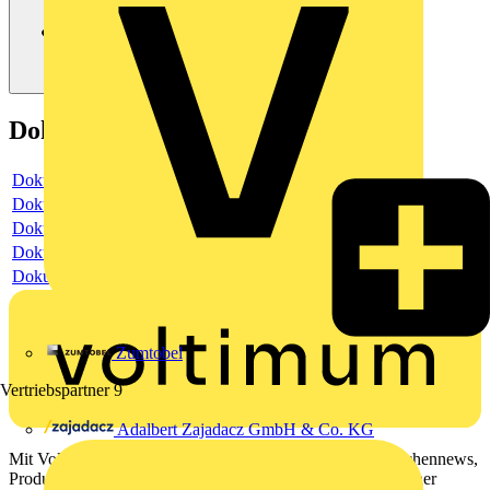
Dokumente
Dokument
Dokument
Dokument
Dokument
Dokument
Zumtobel
Vertriebspartner
9
Adalbert Zajadacz GmbH & Co. KG
Mit Voltimum erhalten Elektrofachkräfte Zugang zu Branchennews,
Produktinformationen, Schulungen und Tools – alles auf einer