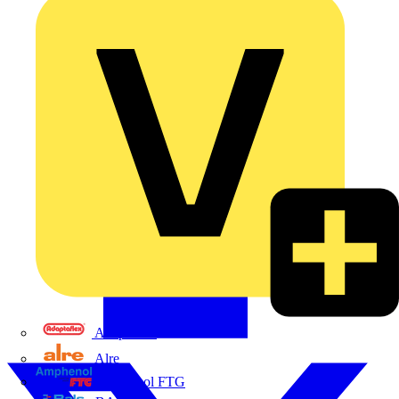
Adaptaflex
Alre
Amphenol FTG