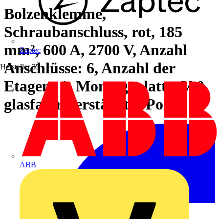
Bolzenklemme,
Schraubanschluss, rot, 185
mm², 600 A, 2700 V, Anzahl
Zaptec
Anschlüsse: 6, Anzahl der
Hersteller
35
Etagen: 1, Montageplatte, V-0,
glasfaser-verstärktes Pol
ABB