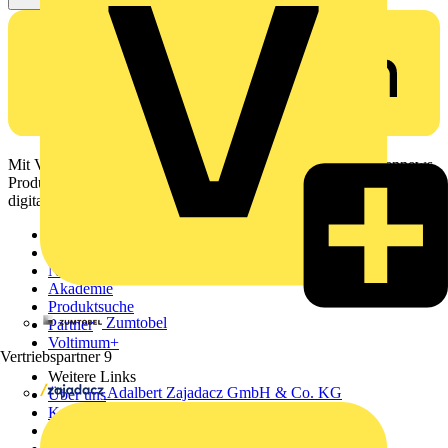
Mit Voltimum erhalten Elektrofachkräfte Zugang zu Branchennews,
Produktinformationen, Schulungen und Tools – alles auf einer
digitalen Plattform und Community.
Sitemap
Startseite
News
Akademie
Produktsuche
Zumtobel
Partner
Voltimum+
Vertriebspartner
9
Weitere Links
Adalbert Zajadacz GmbH & Co. KG
Über uns
Kontakt
Downloadbereich (PDFs)