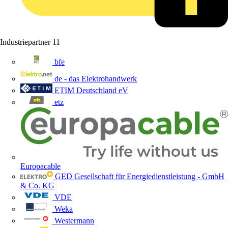
Industriepartner
11
bfe
de - das Elektrohandwerk
ETIM Deutschland eV
etz
Europacable
GED Gesellschaft für Energiedienstleistung - GmbH
& Co. KG
VDE
Weka
Westermann