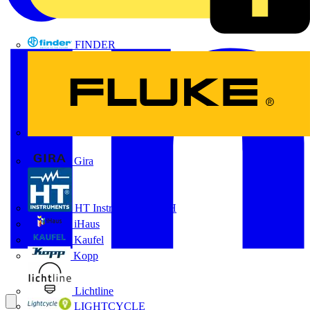
FINDER
FLUKE
Gira
HT Instruments GmbH
iHaus
Kaufel
Kopp
Lichtline
LIGHTCYCLE