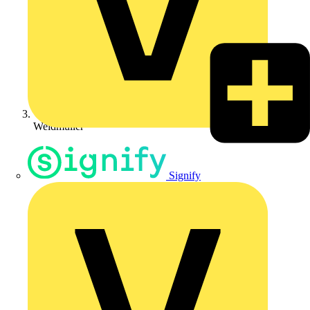
Weidmüller
Signify