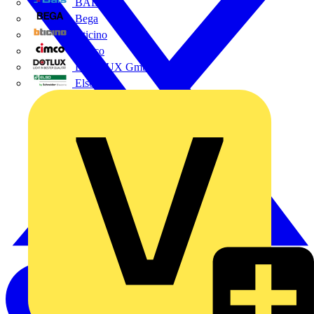
BALS
Bega
Bticino
Cimco
DOTLUX GmbH
Elso