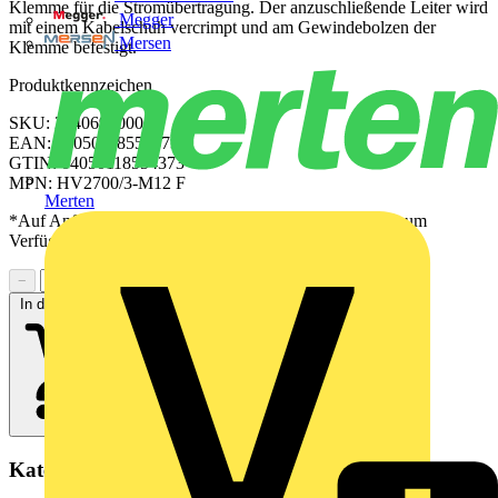
Klemme für die Stromübertragung. Der anzuschließende Leiter wird
Megger
mit einem Kabelschuh vercrimpt und am Gewindebolzen der
Mersen
Klemme befestigt.
Produktkennzeichen
SKU: 2540690000
EAN: 04050118554373
GTIN: 04050118554373
MPN: HV2700/3-M12 F
Merten
*Auf Anfrage verfügbar - bitte in den Warenkorb legen, um
Verfügbarkeit zu prüfen
−
+
In den Warenkorb
Kategorien