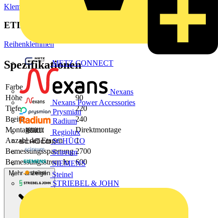
Klemmen, Steckverbinder & Verbindungselemente
Reihenklemmen
ETIM Group
Reihenklemmen
Spezifikationen
METZ CONNECT
Farbe
rot
Nexans
Höhe
90
Nexans Power Accessories
Tiefe
220
Prysmian
Breite
240
Radium
Montageart
Direktmontage
Regiolux
Anzahl der Etagen
1
SCHÜCO
Bemessungsspannung
2700
Scireum
Bemessungsstrom In
600
SIEMENS
Mehr anzeigen
Steinel
STRIEBEL & JOHN