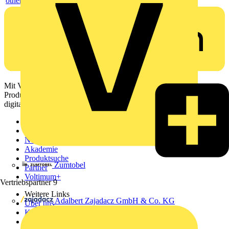
others
Mit Voltimum erhalten Elektrofachkräfte Zugang zu Branchennews,
Produktinformationen, Schulungen und Tools – alles auf einer
digitalen Plattform und Community.
Sitemap
Startseite
News
Akademie
Produktsuche
Zumtobel
Partner
Voltimum+
Vertriebspartner
9
Weitere Links
Adalbert Zajadacz GmbH & Co. KG
Über uns
Kontakt
Downloadbereich (PDFs)