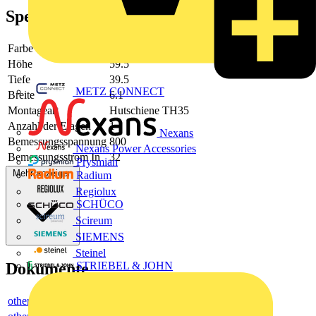
Spezifikationen
Farbe
beige
Höhe
59.5
Tiefe
39.5
METZ CONNECT
Breite
6.1
Montageart
Hutschiene TH35
Anzahl der Etagen
1
Nexans
Bemessungsspannung
800
Nexans Power Accessories
Bemessungsstrom In
32
Prysmian
Mehr anzeigen
Radium
Regiolux
SCHÜCO
Scireum
SIEMENS
Steinel
Dokumente
STRIEBEL & JOHN
others