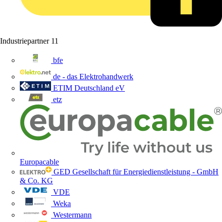
Industriepartner
11
bfe
de - das Elektrohandwerk
ETIM Deutschland eV
etz
Europacable
GED Gesellschaft für Energiedienstleistung - GmbH
& Co. KG
VDE
Weka
Westermann