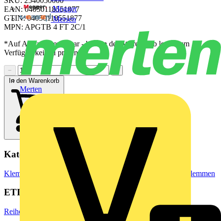
SKU: 2540050000
Megger
EAN: 04050118551877
GTIN: 04050118551877
Mersen
MPN: APGTB 4 FT 2C/1
*Auf Anfrage verfügbar - bitte in den Warenkorb legen, um
Verfügbarkeit zu prüfen
−
+
In den Warenkorb
Merten
Kategorien
Klemmen, Steckverbinder & Verbindungselemente
Reihenklemmen
ETIM Group
Reihenklemmen