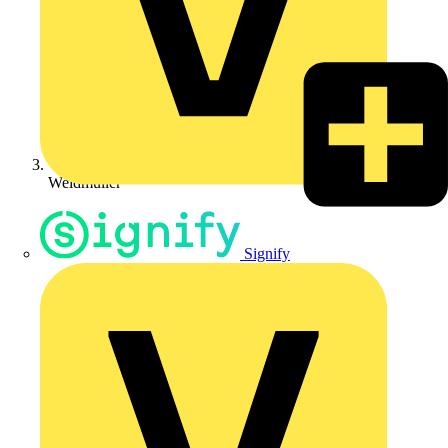
Weidmüller
Signify