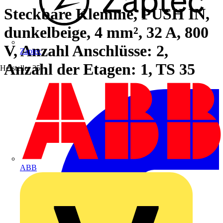
Steckbare Klemme, PUSH IN,
dunkelbeige, 4 mm², 32 A, 800
V, Anzahl Anschlüsse: 2,
Zaptec
Anzahl der Etagen: 1, TS 35
Hersteller
35
ABB