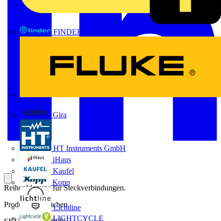
FINDER
FLUKE
Gira
HT Instruments GmbH
iHaus
Kaufel
Kopp
Reihenklemme für Steckverbindungen.
Produktkennzeichen
Lichtline
LIGHTCYCLE