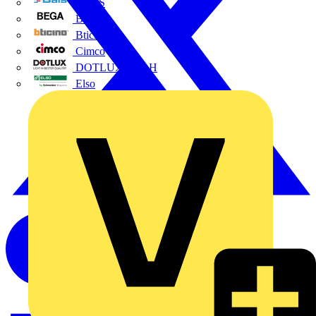
BALS
Bega
Bticino
Cimco
DOTLUX GmbH
Elso