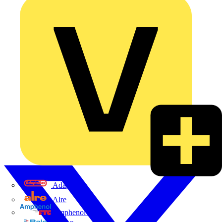
Adaptaflex
Alre
Amphenol FTG