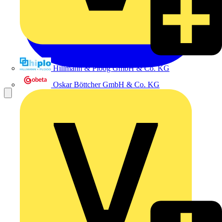
Hillmann & Ploog GmbH & Co. KG
Oskar Böttcher GmbH & Co. KG