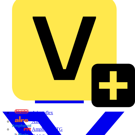
Adaptaflex
Alre
Amphenol FTG