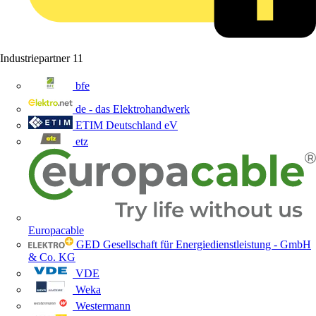
Industriepartner
11
bfe
de - das Elektrohandwerk
ETIM Deutschland eV
etz
Europacable
GED Gesellschaft für Energiedienstleistung - GmbH
& Co. KG
VDE
Weka
Westermann