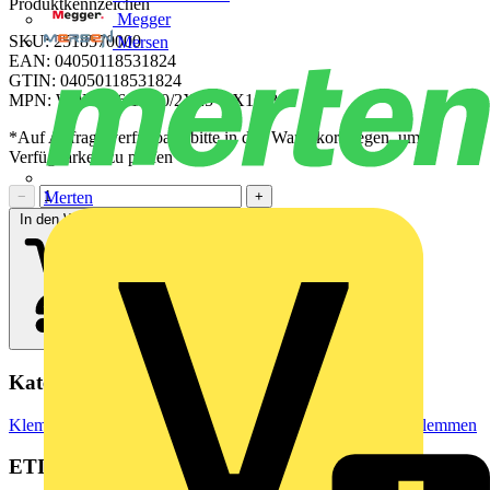
Produktkennzeichen
Megger
SKU: 2518570000
Mersen
EAN: 04050118531824
GTIN: 04050118531824
MPN: WPD 106 1X70/2X25+3X16 BL
*Auf Anfrage verfügbar - bitte in den Warenkorb legen, um
Verfügbarkeit zu prüfen
−
+
Merten
In den Warenkorb
Kategorien
Klemmen, Steckverbinder & Verbindungselemente
Reihenklemmen
ETIM Group