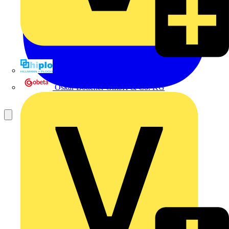
Hillmann & Ploog GmbH & Co. KG
Oskar Böttcher GmbH & Co. KG