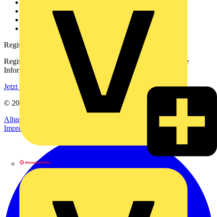
Kontakt
Downloadbereich (PDFs)
Häufig gestellte Fragen
voltimum.com
Registrierung
Registrieren Sie sich kostenlos und erhalten Sie stets aktuelle
Informationen aus der Elektroindustrie.
Jetzt registrieren
© 2002-
2026
Voltimum
Allgemeine Geschäftsbedingungen
Datenschutzerklärung
Impressum
Alexander Bürkle GmbH & Co. KG