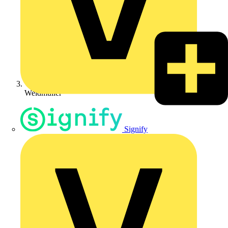
Weidmüller
Signify