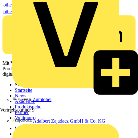
others
others
Mit Voltimum erhalten Elektrofachkräfte Zugang zu Branchennews,
Produktinformationen, Schulungen und Tools – alles auf einer
digitalen Plattform und Community.
Sitemap
Startseite
News
Zumtobel
Akademie
Produktsuche
Vertriebspartner
9
Partner
Voltimum+
Adalbert Zajadacz GmbH & Co. KG
Weitere Links
Über uns