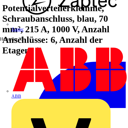
Potentialverteilerklemme,
Schraubanschluss, blau, 70
mm², 215 A, 1000 V, Anzahl
Zaptec
Anschlüsse: 6, Anzahl der
Hersteller
35
Etagen: 1
ABB