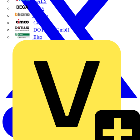
BALS
Bega
Bticino
Cimco
DOTLUX GmbH
Elso