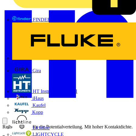
FINDER
FLUKE
Gira
HT Instruments GmbH
iHaus
Kaufel
Kopp
Reihenklemme für die Potentialverteilung. Mit hoher Kontaktdichte.
Lichtline
LIGHTCYCLE