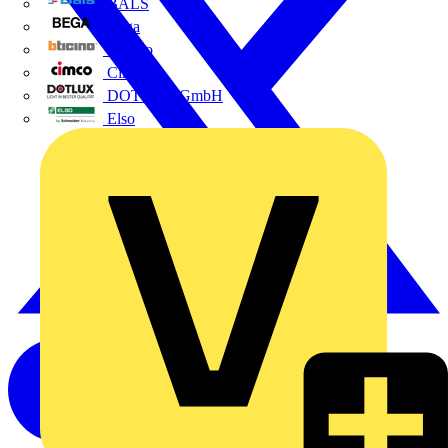
BALS
Bega
Bticino
Cimco
DOTLUX GmbH
Elso