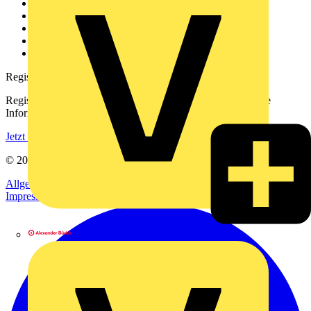
Über uns
Kontakt
Downloadbereich (PDFs)
Häufig gestellte Fragen
voltimum.com
Registrierung
Registrieren Sie sich kostenlos und erhalten Sie stets aktuelle
Informationen aus der Elektroindustrie.
Jetzt registrieren
© 2002-
2026
Voltimum
Allgemeine Geschäftsbedingungen
Datenschutzerklärung
Impressum
Alexander Bürkle GmbH & Co. KG