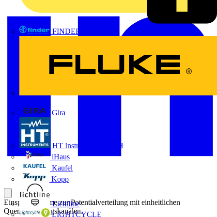
FINDER
FLUKE
Gira
HT Instruments GmbH
iHaus
Kaufel
Kopp
Einspeiseklemme zur Potentialverteilung mit einheitlichen
Lichtline
Querverbindungskanälen.
LIGHTCYCLE