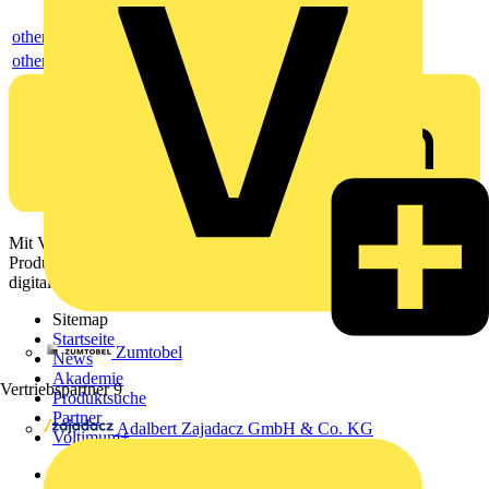
others
others
Mit Voltimum erhalten Elektrofachkräfte Zugang zu Branchennews,
Produktinformationen, Schulungen und Tools – alles auf einer
digitalen Plattform und Community.
Sitemap
Startseite
Zumtobel
News
Akademie
Vertriebspartner
9
Produktsuche
Partner
Adalbert Zajadacz GmbH & Co. KG
Voltimum+
Weitere Links