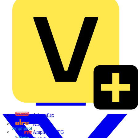
Adaptaflex
Alre
Amphenol FTG