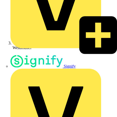
Weidmüller
Signify