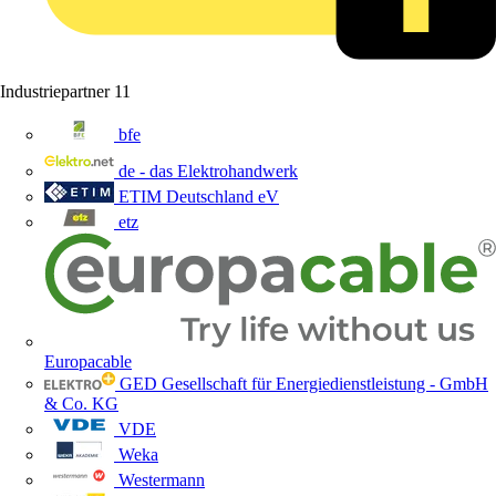
Industriepartner
11
bfe
de - das Elektrohandwerk
ETIM Deutschland eV
etz
Europacable
GED Gesellschaft für Energiedienstleistung - GmbH
& Co. KG
VDE
Weka
Westermann