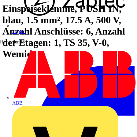
Einspeiseklemme, PUSH IN,
blau, 1.5 mm², 17.5 A, 500 V,
Anzahl Anschlüsse: 6, Anzahl
Zaptec
der Etagen: 1, TS 35, V-0,
Hersteller
35
Wemid
ABB