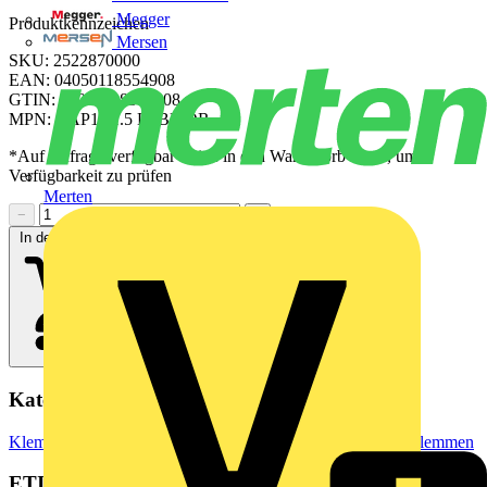
Megger
Produktkennzeichen
Mersen
SKU: 2522870000
EAN: 04050118554908
GTIN: 04050118554908
MPN: AAP11 1.5 LI BL/OR
*Auf Anfrage verfügbar - bitte in den Warenkorb legen, um
Verfügbarkeit zu prüfen
Merten
−
+
In den Warenkorb
Kategorien
Klemmen, Steckverbinder & Verbindungselemente
Reihenklemmen
ETIM Group