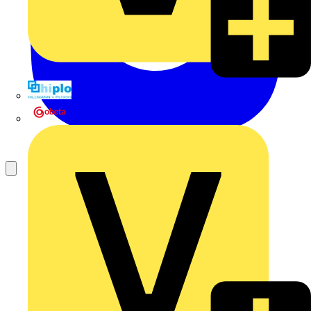
Hillmann & Ploog GmbH & Co. KG
Oskar Böttcher GmbH & Co. KG