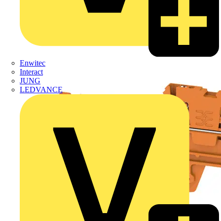
Enwitec
Interact
JUNG
LEDVANCE