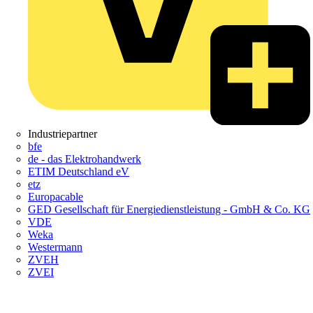
Industriepartner
bfe
de - das Elektrohandwerk
ETIM Deutschland eV
etz
Europacable
GED Gesellschaft für Energiedienstleistung - GmbH & Co. KG
VDE
Weka
Westermann
ZVEH
ZVEI