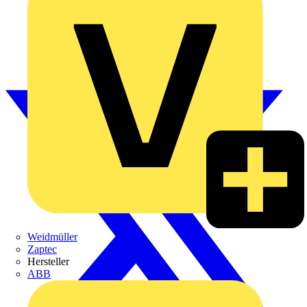
Weidmüller
Zaptec
Hersteller
ABB