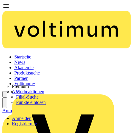
Startseite
News
Akademie
Produktsuche
Partner
Voltimum+
Premium
AEG
Werbeaktionen
Filial-Suche
Punkte einlösen
Anmelden
Registrierung
Anmelden
Registrierung