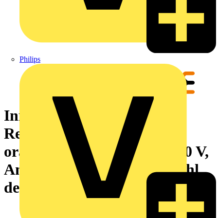
Philips
Initiator-, Aktor-
Reihenklemme, PUSH IN,
orange, 1.5 mm², 13.5 A, 250 V,
Anzahl Anschlüsse: 4, Anzahl
der Etagen: 1, TS 35