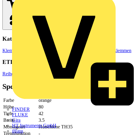
Kategorien
Klemmen, Steckverbinder & Verbindungselemente
Reihenklemmen
ETIM Group
Reihenklemmen
Spezifikationen
Farbe
orange
Höhe
80
FINDER
Tiefe
42
FLUKE
Breite
3.5
Gira
HT Instruments GmbH
Montageart
Hutschiene TH35
iHaus
Trennfunktion
-