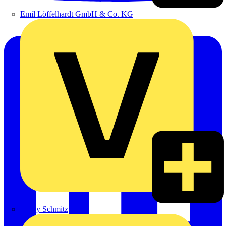
Emil Löffelhardt GmbH & Co. KG
Hardy Schmitz