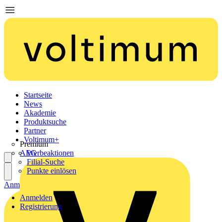
Startseite
News
Akademie
Produktsuche
Partner
Voltimum+
Premium
AEG
Werbeaktionen
Filial-Suche
Punkte einlösen
Anmelden
Registrierung
Anmelden
Registrierung