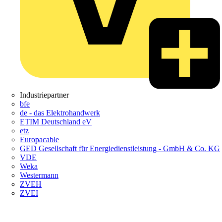
Industriepartner
bfe
de - das Elektrohandwerk
ETIM Deutschland eV
etz
Europacable
GED Gesellschaft für Energiedienstleistung - GmbH & Co. KG
VDE
Weka
Westermann
ZVEH
ZVEI