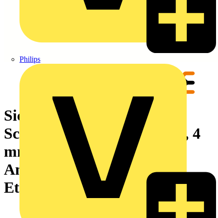
Philips
Sicherungs-Reihenklemme,
Schraubanschluss, schwarz, 4
mm², 6.3 A, 36 V, Anzahl
Anschlüsse: 2, Anzahl der
Etagen: 1, TS 35