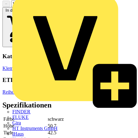
−
+
In den Warenkorb
Kategorien
Klemmen, Steckverbinder & Verbindungselemente
Reihenklemmen
ETIM Group
Reihenklemmen
Spezifikationen
FINDER
FLUKE
Farbe
schwarz
Gira
Höhe
50.7
HT Instruments GmbH
Tiefe
42.5
iHaus