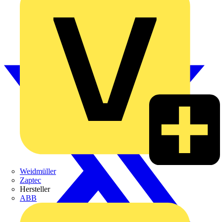
Weidmüller
Zaptec
Hersteller
ABB