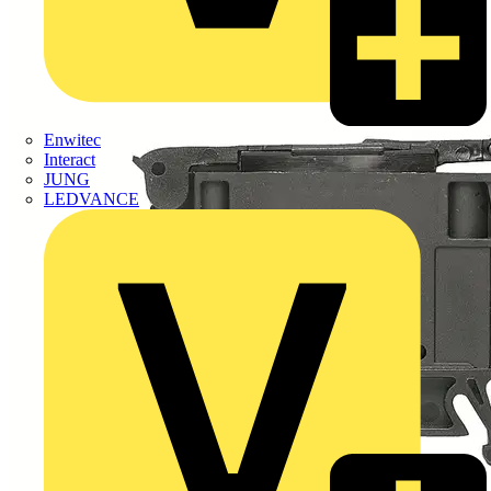
Enwitec
Interact
JUNG
LEDVANCE