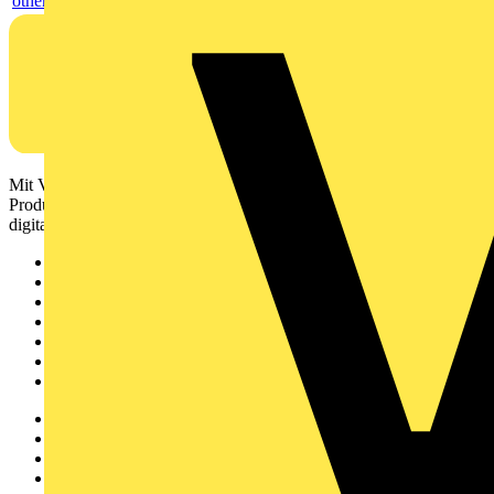
others
Mit Voltimum erhalten Elektrofachkräfte Zugang zu Branchennews,
Produktinformationen, Schulungen und Tools – alles auf einer
digitalen Plattform und Community.
Sitemap
Startseite
News
Akademie
Produktsuche
Partner
Voltimum+
Weitere Links
Über uns
Kontakt
Downloadbereich (PDFs)