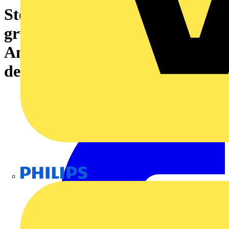
Steckbare Klemme, PUSH IN,
grün / gelb, 4 mm², 800 V,
Anzahl Anschlüsse: 2, Anzahl
der Etagen: 1, TS 35
Philips