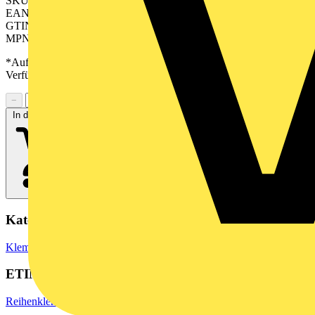
SKU: 2540180000
EAN: 04050118552003
GTIN: 04050118552003
MPN: APGTB 4 PE 4C/2
*Auf Anfrage verfügbar - bitte in den Warenkorb legen, um
Verfügbarkeit zu prüfen
−
+
In den Warenkorb
Kategorien
Klemmen, Steckverbinder & Verbindungselemente
Reihenklemmen
ETIM Group
Reihenklemmen