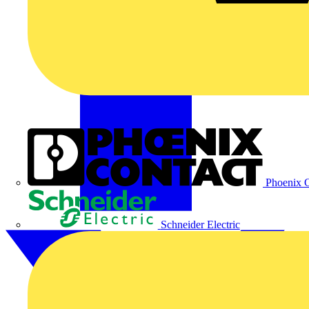
Phoenix C
Schneider Electric