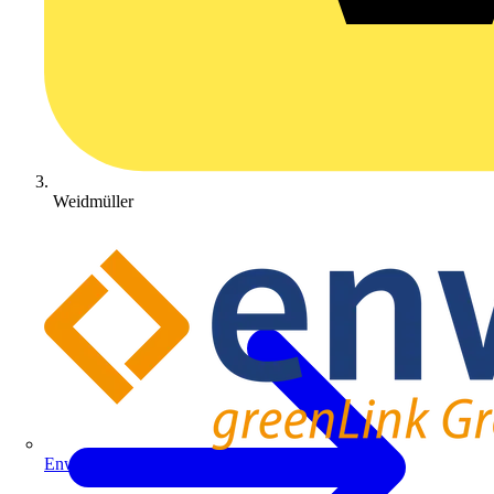
Weidmüller
Enwitec