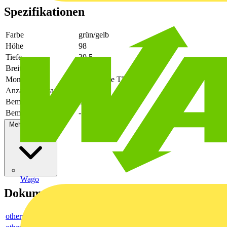
Spezifikationen
Farbe
grün/gelb
Höhe
98
Tiefe
39.5
Breite
6.1
Montageart
Hutschiene TH35
Anzahl der Etagen
1
Bemessungsspannung
800
Bemessungsstrom In
-
Mehr anzeigen
Wago
Dokumente
others