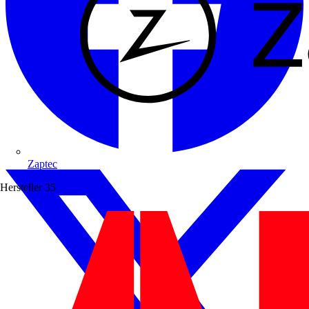
Zaptec
Hersteller
35