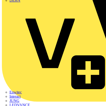
DEHN
Enwitec
Interact
JUNG
LEDVANCE