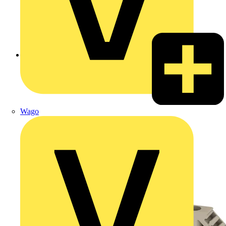
Zurück zu Produkte
Wago