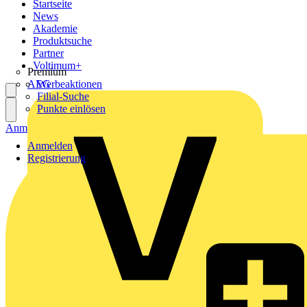
Startseite
News
Akademie
Produktsuche
Partner
Voltimum+
Premium
AEG
Werbeaktionen
Filial-Suche
Punkte einlösen
Anmelden
Registrierung
Anmelden
Registrierung