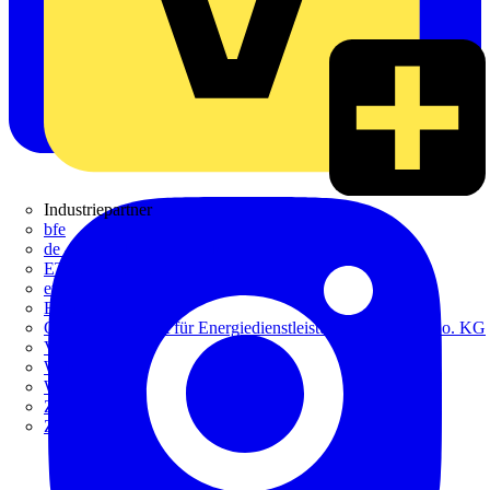
Industriepartner
bfe
de - das Elektrohandwerk
ETIM Deutschland eV
etz
Europacable
GED Gesellschaft für Energiedienstleistung - GmbH & Co. KG
VDE
Weka
Westermann
ZVEH
ZVEI