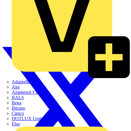
Adaptaflex
Alre
Amphenol FTG
BALS
Bega
Bticino
Cimco
DOTLUX GmbH
Elso