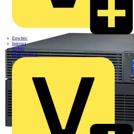
Enwitec
Interact
JUNG
LEDVANCE