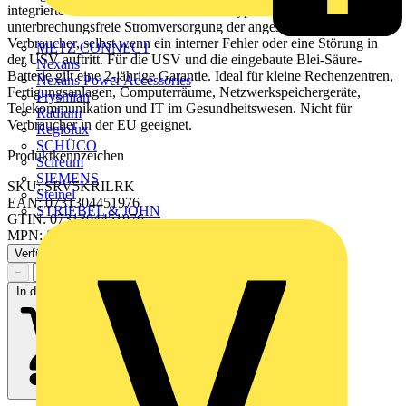
integrierte automatische und manuelle Bypass sorgt für eine
unterbrechungsfreie Stromversorgung der angeschlossenen
Verbraucher, selbst wenn ein interner Fehler oder eine Störung in
METZ CONNECT
der USV auftritt. Für die USV und die eingebaute Blei-Säure-
Nexans
Batterie gilt eine 2-jährige Garantie. Ideal für kleine Rechenzentren,
Nexans Power Accessories
Fertigungsanlagen, Computerräume, Netzwerkspeichergeräte,
Prysmian
Telekommunikation und IT im Gesundheitswesen. Nicht für
Radium
Verbraucher in der EU geeignet.
Regiolux
SCHÜCO
Produktkennzeichen
Scireum
SIEMENS
SKU: SRV5KRILRK
Steinel
EAN: 0731304451976
STRIEBEL & JOHN
GTIN: 0731304451976
MPN: SRV5KRILRK
Verfügbar: 1 Händler
−
+
In den Warenkorb