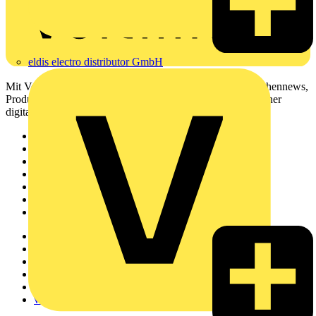
eldis electro distributor GmbH
Mit Voltimum erhalten Elektrofachkräfte Zugang zu Branchennews,
Produktinformationen, Schulungen und Tools – alles auf einer
digitalen Plattform und Community.
Sitemap
Startseite
News
Akademie
Produktsuche
Partner
Voltimum+
Weitere Links
Über uns
Kontakt
Downloadbereich (PDFs)
Häufig gestellte Fragen
voltimum.com