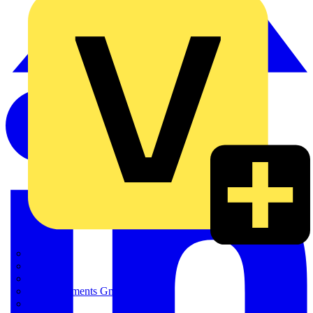
FINDER
FLUKE
Gira
HT Instruments GmbH
iHaus