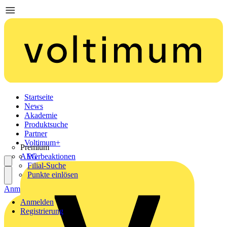
Startseite
News
Akademie
Produktsuche
Partner
Voltimum+
Premium
AEG
Werbeaktionen
Filial-Suche
Punkte einlösen
Anmelden
Registrierung
Anmelden
Registrierung