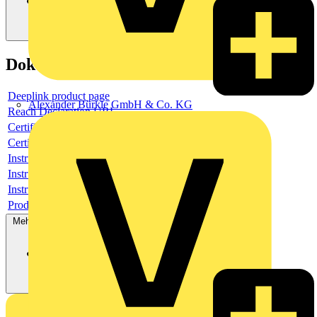
Dokumente
Deeplink product page
Alexander Bürkle GmbH & Co. KG
Reach Declaration URL
Certificate
Certificate
Instructions for use
Instructions for use
Instructions for use
Product data sheet
Mehr anzeigen