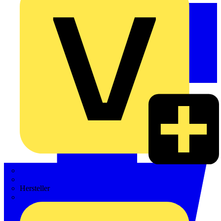
Weidmüller
Zaptec
Hersteller
ABB