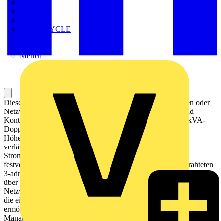
Kaufel
Kopp
Lichtline
LIGHTCYCLE
Megger
Mersen
Merten
Diese einphasige Easy UPS von APC wurde für IT-Experten oder
Netzwerkadministratoren entwickelt, um die Betriebszeit und
Kontinuität des Unternehmens aufrechtzuerhalten. Diese 5-kVA-
Doppelwandler-Online-USV für den Rackeinbau mit 5
Höheneinheiten bietet reine Sinuswellenleistung und eine
verlängerte Laufzeit, um kritische elektronische Geräte bei
Stromunterbrechungen zu unterstützen. Die SRV wird mit
festverdrahteten 3-adrigen (1P+N+E) Eingang und festverdrahteten
3-adrigen (P+N+E) Ausgang geliefert. Die On-Line USV verfügt
über einen intelligenten Kartensteckplatz für eine optionale
Netzwerkmanagementkarte (AP9544, SRVSMB001, VGL9901l),
die eine netzwerkbasierte USV-Überwachung und -Verwaltung
ermöglicht. Die USV kann mit EcoStruxure IT oder zentralisierten
Managementplattformen von Drittanbietern verbunden werden. Der