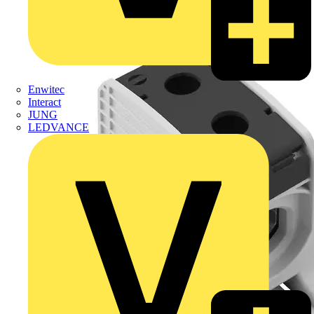
Enwitec
Interact
JUNG
LEDVANCE