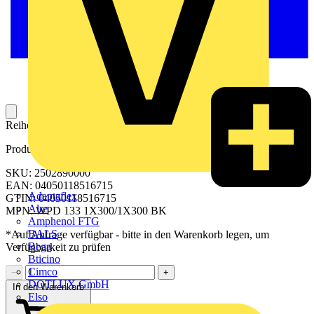
Reihenklemme für die Potentialverteilung. Mit hoher Kontaktdichte.
Produktkennzeichen
SKU: 2502890000
EAN: 04050118516715
Adaptaflex
GTIN: 04050118516715
Alre
MPN: WPD 133 1X300/1X300 BK
Amphenol FTG
BALS
*Auf Anfrage verfügbar - bitte in den Warenkorb legen, um
Bega
Verfügbarkeit zu prüfen
Bticino
Cimco
−
+
DOTLUX GmbH
In den Warenkorb
Elso