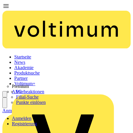
Startseite
News
Akademie
Produktsuche
Partner
Voltimum+
Premium
AEG
Werbeaktionen
Filial-Suche
Punkte einlösen
Anmelden
Registrierung
Anmelden
Registrierung