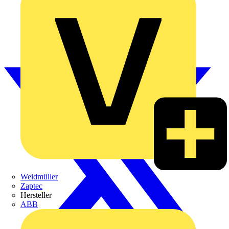
Weidmüller
Zaptec
Hersteller
ABB