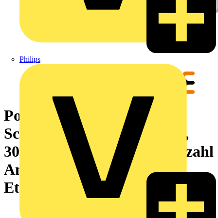
Philips
Potentialverteilerklemme,
Schraubanschluss, schwarz,
300 mm², 520 A, 1000 V, Anzahl
Anschlüsse: 2, Anzahl der
Etagen: 1