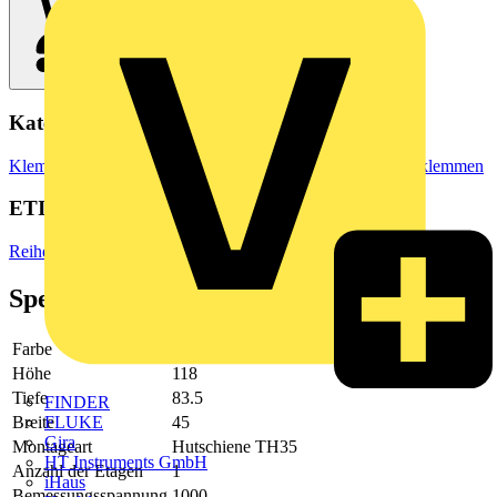
Kategorien
Klemmen, Steckverbinder & Verbindungselemente
Reihenklemmen
ETIM Group
Reihenklemmen
Spezifikationen
Farbe
schwarz
Höhe
118
Tiefe
83.5
FINDER
Breite
45
FLUKE
Gira
Montageart
Hutschiene TH35
HT Instruments GmbH
Anzahl der Etagen
1
iHaus
Bemessungsspannung
1000