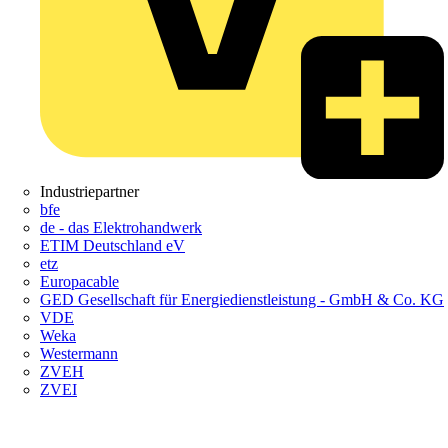
Industriepartner
bfe
de - das Elektrohandwerk
ETIM Deutschland eV
etz
Europacable
GED Gesellschaft für Energiedienstleistung - GmbH & Co. KG
VDE
Weka
Westermann
ZVEH
ZVEI