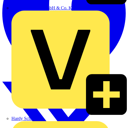
Emil Löffelhardt GmbH & Co. KG
Hardy Schmitz