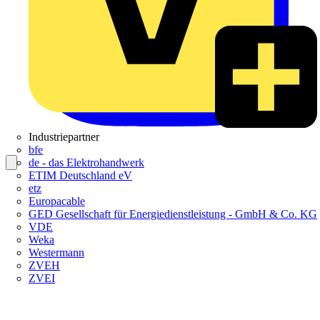
Industriepartner
bfe
de - das Elektrohandwerk
ETIM Deutschland eV
etz
Europacable
GED Gesellschaft für Energiedienstleistung - GmbH & Co. KG
VDE
Weka
Westermann
ZVEH
ZVEI