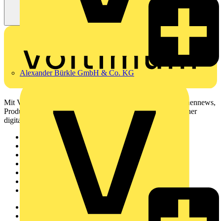
Alexander Bürkle GmbH & Co. KG
Mit Voltimum erhalten Elektrofachkräfte Zugang zu Branchennews,
Produktinformationen, Schulungen und Tools – alles auf einer
digitalen Plattform und Community.
Sitemap
Startseite
News
Akademie
Produktsuche
Partner
Voltimum+
Weitere Links
Über uns