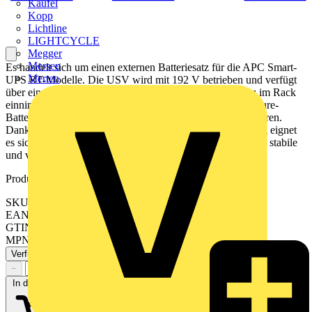
Kaufel
Kopp
Lichtline
LIGHTCYCLE
Megger
Mersen
Es handelt sich um einen externen Batteriesatz für die APC Smart-
Merten
UPS RT-Modelle. Die USV wird mit 192 V betrieben und verfügt
über einen rack-montierbaren Formfaktor, der 3 HE Platz im Rack
einnimmt. Das Batteriepaket enthält verschlossene Blei-Säure-
Batterien mit einer maximalen Lebensdauer von 3 bis 5 Jahren.
Dank seiner robusten Bauweise und zuverlässigen Leistung eignet
es sich für kritische IT-Umgebungen und gewährleistet eine stabile
und verlängerte Stromversorgungssicherheit.
Produktkennzeichen
SKU: SRTG192XLBP4
EAN: 0731304426264
GTIN: 0731304426264
MPN: SRTG192XLBP4
Verfügbar: 1 Händler
−
+
In den Warenkorb