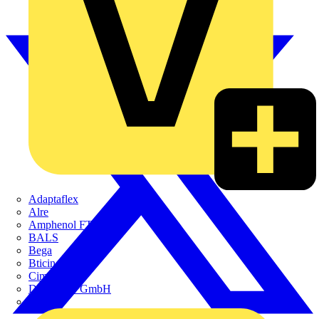
Adaptaflex
Alre
Amphenol FTG
BALS
Bega
Bticino
Cimco
DOTLUX GmbH
Elso