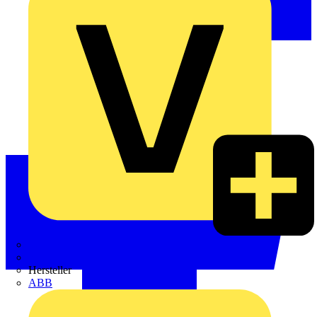
Weidmüller
Zaptec
Hersteller
ABB