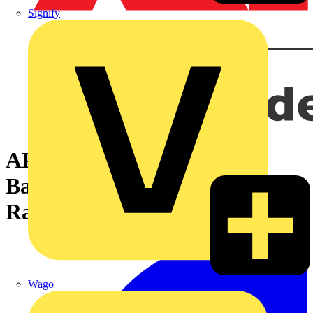
Signify
APC Smart-UPS RT
Batteriemodul 192V,
Rackmontage, 3HE
Wago