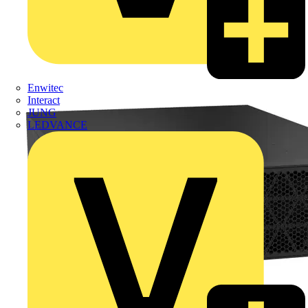
Enwitec
Interact
JUNG
LEDVANCE