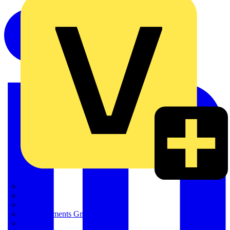
FINDER
FLUKE
Gira
HT Instruments GmbH
iHaus