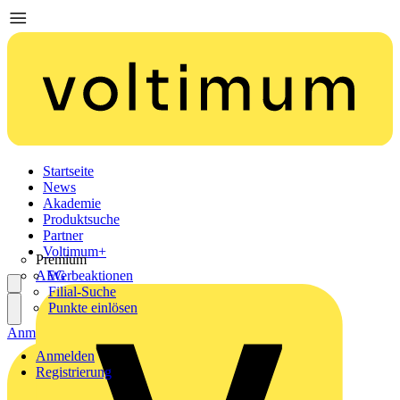
Startseite
News
Akademie
Produktsuche
Partner
Voltimum+
Premium
AEG
Werbeaktionen
Filial-Suche
Punkte einlösen
Anmelden
Registrierung
Anmelden
Registrierung