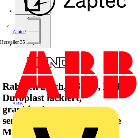
Zaptec
Hersteller
35
Rahmen 2fach, LS 990, IP 44,
Duroplast lackiert,
ABB
graphitschwarz matt,
senkrechte und waagerechte
Montage