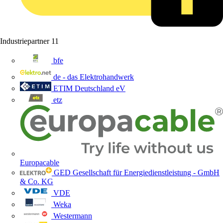
Industriepartner
11
bfe
de - das Elektrohandwerk
ETIM Deutschland eV
etz
Europacable
GED Gesellschaft für Energiedienstleistung - GmbH
& Co. KG
VDE
Weka
Westermann