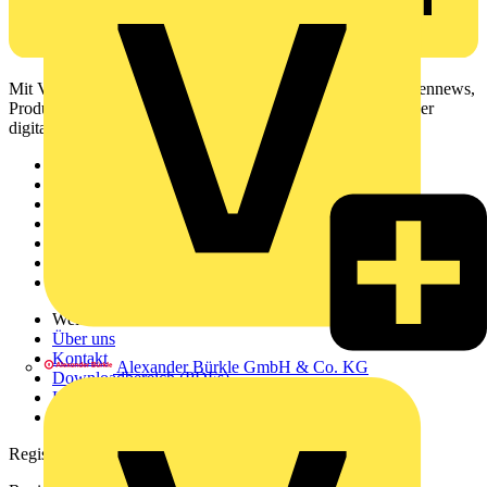
Mit Voltimum erhalten Elektrofachkräfte Zugang zu Branchennews,
Produktinformationen, Schulungen und Tools – alles auf einer
digitalen Plattform und Community.
Sitemap
Startseite
News
Akademie
Produktsuche
Partner
Voltimum+
Weitere Links
Über uns
Kontakt
Alexander Bürkle GmbH & Co. KG
Downloadbereich (PDFs)
Häufig gestellte Fragen
voltimum.com
Registrierung