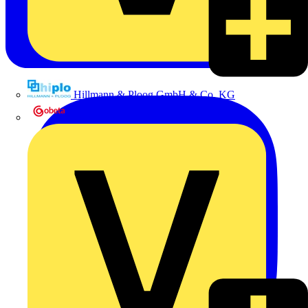
Hillmann & Ploog GmbH & Co. KG
Oskar Böttcher GmbH & Co. KG