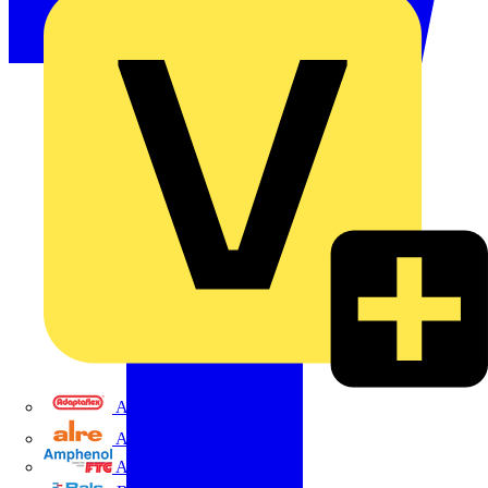
Adaptaflex
Alre
Amphenol FTG