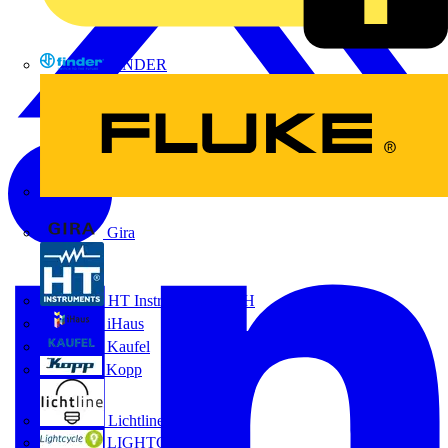
FINDER
FLUKE
Gira
HT Instruments GmbH
iHaus
Kaufel
Kopp
Lichtline
LIGHTCYCLE