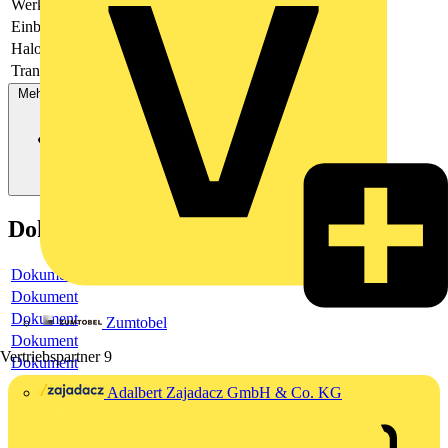
Werkstoff
Kunststoff
Einbauhöhe
70
Halogenfrei
Ja
Transparent
Nein
Mehr anzeigen
Dokumente
Dokument
Dokument
Dokument
Zumtobel
Dokument
Vertriebspartner
9
Dokument
Adalbert Zajadacz GmbH & Co. KG