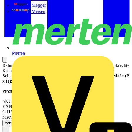
Megger
Mersen
Merten
Rahmen 2fach, graphitschwarz matt für waagerechte und senkrechte
Kombination Mit Dichtungsflansch Art.-Nr.: 551 WU ist der
Schutzgrad IP44 gewährleistet. Material: Duroplast lackiert Maße (B
x H): 81 x 152 mm
Produktkennzeichen
SKU: LS982SWM
EAN: 4011377186781
GTIN: 4011377186781
MPN: LS 982 SWM
Verfügbar: 3 Händler
−
+