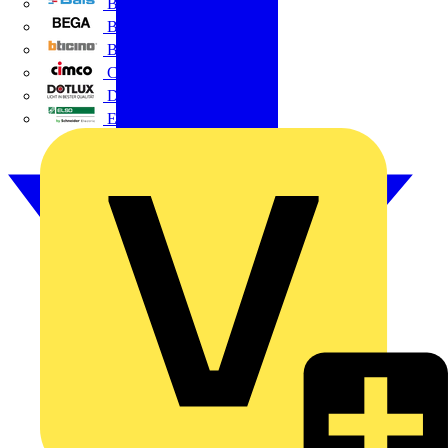
BALS
Bega
Bticino
Cimco
DOTLUX GmbH
Elso