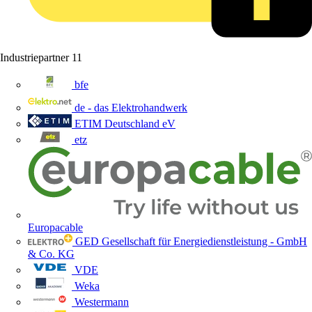
Industriepartner
11
bfe
de - das Elektrohandwerk
ETIM Deutschland eV
etz
Europacable
GED Gesellschaft für Energiedienstleistung - GmbH
& Co. KG
VDE
Weka
Westermann