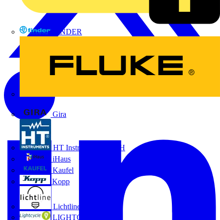
FINDER
FLUKE
Gira
HT Instruments GmbH
iHaus
Kaufel
Kopp
Lichtline
LIGHTCYCLE