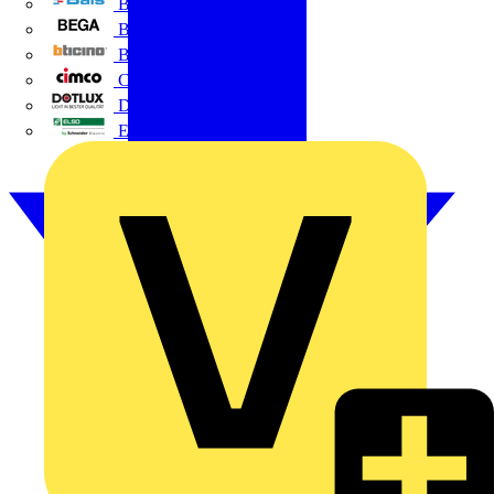
BALS
Bega
Bticino
Cimco
DOTLUX GmbH
Elso