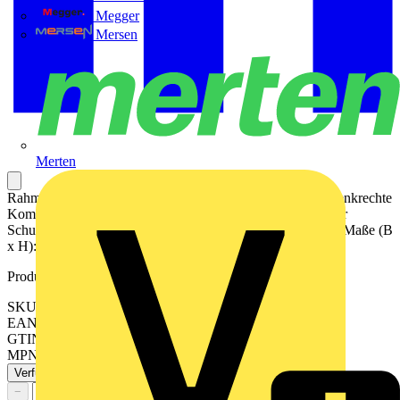
Megger
Mersen
Merten
Rahmen 3fach, graphitschwarz matt für waagerechte und senkrechte
Kombination Mit Dichtungsflansch Art.-Nr.: 551 WU ist der
Schutzgrad IP44 gewährleistet. Material: Duroplast lackiert Maße (B
x H): 81 x 223 mm
Produktkennzeichen
SKU: LS983SWM
EAN: 4011377186811
GTIN: 4011377186811
MPN: LS 983 SWM
Verfügbar: 3 Händler
−
+