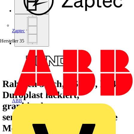
Zaptec
Hersteller
35
Rahmen 3fach, LS 990, IP 44,
Duroplast lackiert,
ABB
graphitschwarz matt,
senkrechte und waagerechte
Montage