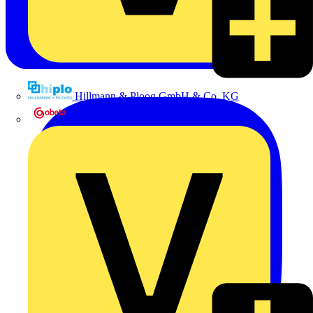
Hillmann & Ploog GmbH & Co. KG
Oskar Böttcher GmbH & Co. KG