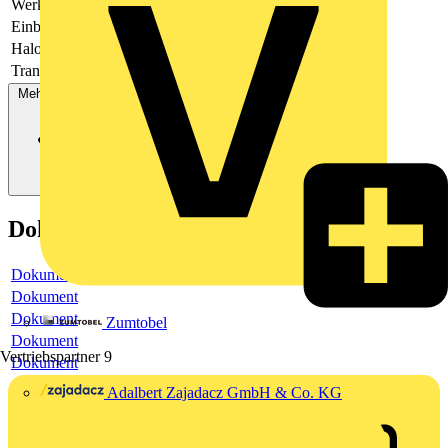
Werkstoff
Kunststoff
Einbauhöhe
70
Halogenfrei
Ja
Transparent
Nein
Mehr anzeigen
Dokumente
Dokument
Dokument
Dokument
Zumtobel
Dokument
Vertriebspartner
9
Dokument
Adalbert Zajadacz GmbH & Co. KG